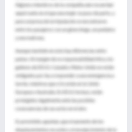
Algunos miembros de la compañía aún recuerdan
aquel vuelo en el que una mujer se puso de parto, y
para sorpresa de la tripulación se encontraron
entre los pasajeros con un ginecólogo, un pediatra
y una matrona.
Aunque también en esto hay diferencias entre
países. Al margen de su responsabilidad ética, los
galenos de EEUU, Canadá o Reino Unido no están
obligados por ley a responder a una emergencia a
bordo, mientras que sí lo están en la Unión
Europea o Australia. En EEUU incluso, están
protegidos legalmente ante las posibles
cosecuencias de sus actos en el aire.
Es previsible, apuntan, que el aumento de los
desplazamientos en avión y el envejecimiento de la