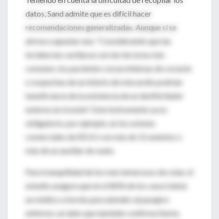
datos, Sand admite que es difícil hacer
recomendaciones generalizadas. Aunque sí se
atreve a apuntar una: "Considerando que las
incidencias cardiacas son las terceras más
comunes, los pacientes con problemas de corazón
o sospechas de un infarto de miocardio podrían
beneficiarse de la existencia de un desfibrilador
externo en el avión". Este instrumento ya es
obligatorio, por ejemplo, en los aviones
comerciales de EEUU con más de 12 asientos o
más de un auxiliar de vuelo.
Para tranquilidad de los más temerosos de volar, el
estudio asegura que en el 86% de los casos había
un médico a bordo para atender al pasajero
enfermo; un dato que también confirma Iberia.