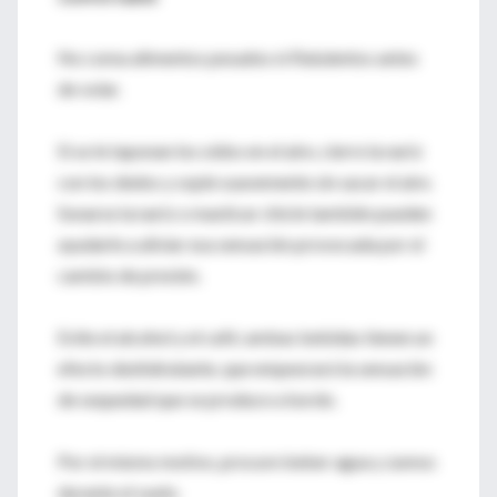
No coma alimentos pesados ni flatulentos antes
de volar.
Si se le taponan los oídos en el aire, cierre la nariz
con los dedos y sople suavemente sin sacar el aire.
Sonarse la nariz o masticar chicle también pueden
ayudarle a aliviar esa sensación provocada por el
cambio de presión.
Evite el alcohol y el café; ambas bebidas tienen un
efecto deshidratante, que empeorará la sensación
de sequedad que se produce a bordo.
Por el mismo motivo, procure beber agua y zumos
durante el vuelo.