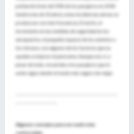
población (más del 50% de los pasajeros en 2030
tendrá más de 50 años), estas incidencias aéreas se
produzcan con más frecuencia. El estrés, el
incremento en las medidas de seguridad en los
aeropuertos, el pequeño espacio de los asientos o
los retrasos, son algunos de los factores que no
ayudan a mejorar el panorama. Aunque eso sí, a
pesar de todo, recuerdan a los pasajeros que el
avión sigue siendo el modo más seguro de viajar.
---------------------------------------------------------
-----------------------
Algunos consejos para un vuelo más
confortable