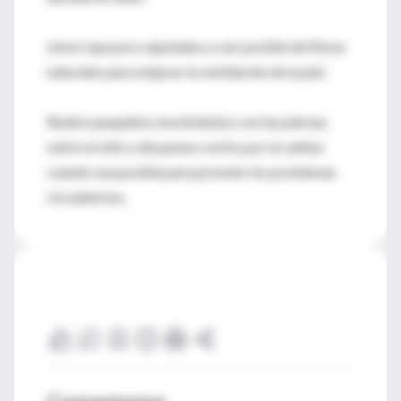
Lleve ropa poco ajustada y a ser posible de fibras
naturales para mejorar la ventilación de la piel.
Realice pequeños movimientos con las piernas
sobre el sitio y dé paseos cortos por la cabina
cuando sea posible para prevenir los problemas
circulatorios.