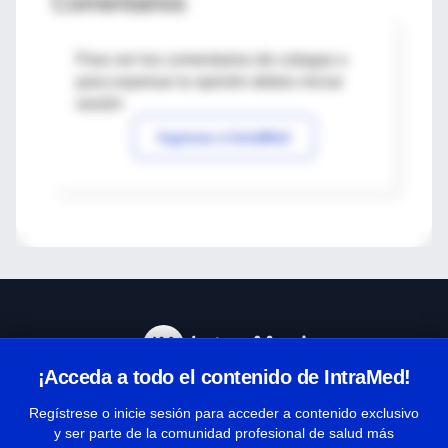
Comentarios
Para ver los comentarios de colegas o
para expresar tu opinión debes iniciar
sesión
Ingresar a IntraMed
¡Acceda a todo el contenido de IntraMed!
Centro de Ayuda
Regístrese o inicie sesión para acceder a contenido exclusivo
y ser parte de la comunidad profesional de salud más