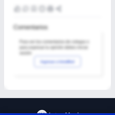
Comentarios
Para ver los comentarios de colegas o
para expresar tu opinión debes iniciar
sesión
Ingresar a IntraMed