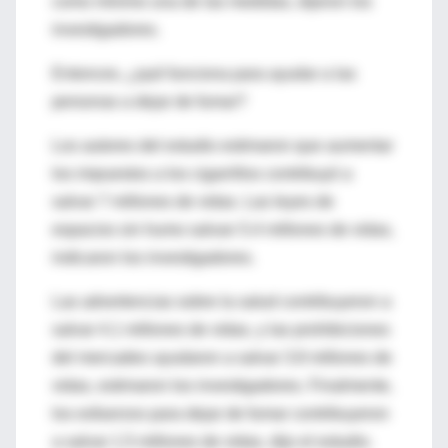
como mínimo una de las medidas, dijeron los
investigadores.
Entonces, ¿qué funciona para ayudar a las
personas a dejar de fumar?
Los autores del estudio estimaron que aumentar
los impuestos a los cigarrillos contribuyó a
salvar 7 millones de vidas. Las leyes de
espacios sin humo salvan 5.4 millones de vidas,
indicaron los investigadores.
Las advertencias sobre la salud contribuyeron a
salvar 4.1 millones de vidas, y las prohibiciones
del mercadeo ayudaron a salvar 3.8 millones de
vidas, estimaron los investigadores. Finalmente,
los esfuerzos para dejar de fumar contribuyeron
a salvar 1.5 millones de vidas, dijo el estudio.