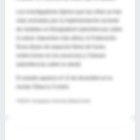
Los investigadores dijeron que las cifras se han
visto animadas por la implementación reciente
de medidas en Bangladesh (advertencias sobre
la salud, impuestos más altos), la Federación
Rusa (leyes de espacios libres de humo,
restricciones en los anuncios) y Vietnam
(advertencias sobre la salud).
El estudio aparece el 12 de diciembre en la
revista Tobacco Control.
FUENTE: Georgetown University Medical Center