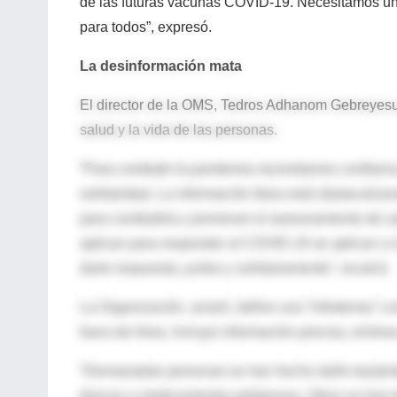
de las futuras vacunas COVID-19. Necesitamos una
para todos”, expresó.
La desinformación mata
El director de la OMS, Tedros Adhanom Gebreyesus
salud y la vida de las personas.
“Para combatir la pandemia necesitamos confianz
solidaridad. La información falsa está obstaculiza
para combatirla y promover el asesoramiento de sa
aplican para responder al COVID-19 se aplican a la
darle respuesta, juntos y solidariamente”, recalcó.
La Organización, aclaró, define una “infodemia” 
fuera de línea. Incluye información precisa, erróne
“Demasiadas personas se han hecho daño basánd
tóxicos o medicamentos peligrosos. Otros no han 