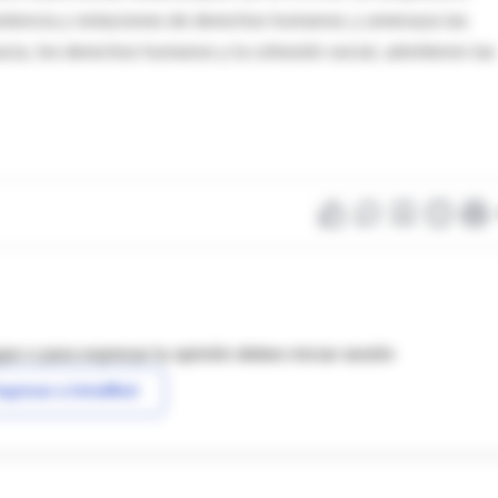
 violencia y violaciones de derechos humanos; y amenaza las
cia, los derechos humanos y la cohesión social, advirtieron las
as o para expresar tu opinión debes iniciar sesión
ngresar a IntraMed