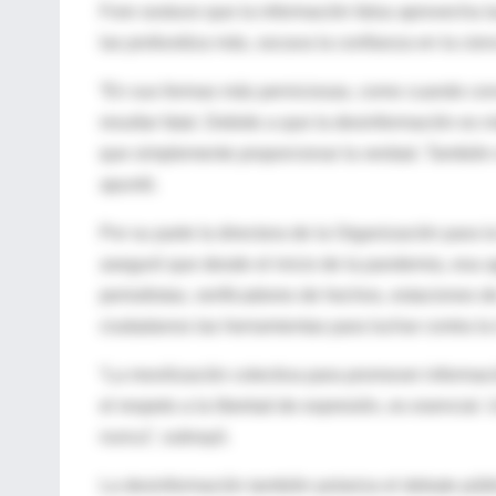
Fore sostuvo que la información falsa aprovecha la
las profundiza más, socava la confianza en la cien
“En sus formas más perniciosas, como cuando conv
resultar fatal. Debido a que la desinformación es
que simplemente proporcionar la verdad. También r
apuntó.
Por su parte la directora de la Organización para
aseguró que desde el inicio de la pandemia, esa 
periodistas, verificadores de hechos, estaciones de
ciudadanos las herramientas para luchar contra la 
“La movilización colectiva para promover informaci
el respeto a la libertad de expresión, es esencial.
nunca”, subrayó.
La desinformación también polariza el debate públ