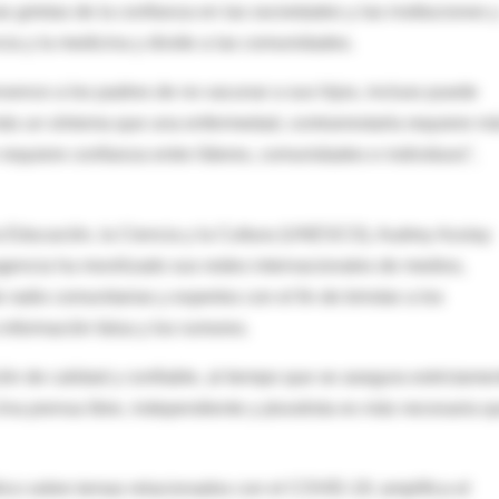
s grietas de la confianza en las sociedades y las instituciones 
cia y la medicina y divide a las comunidades.
ence a los padres de no vacunar a sus hijos, incluso puede
 más un síntoma que una enfermedad, contrarrestarla requiere m
equiere confianza entre líderes, comunidades e individuos”,
 la Educación, la Ciencia y la Cultura (UNESCO), Audrey Azulay
agencia ha movilizado sus redes internacionales de medios,
 radio comunitarias y expertos con el fin de brindar a los
información falsa y los rumores.
ón de calidad y confiable, al tiempo que se asegura estrictame
 Una prensa libre, independiente y pluralista es más necesaria q
ico sobre temas relacionados con el COVID-19; amplifica el