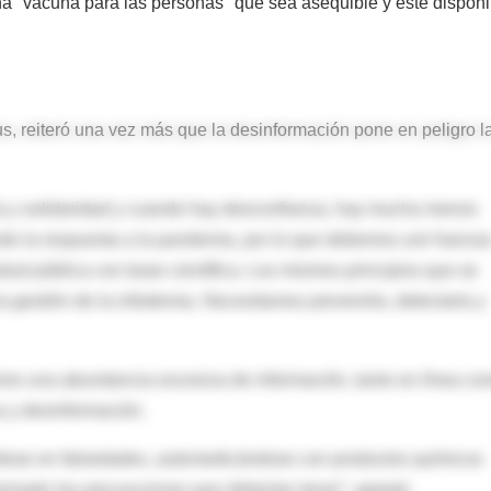
 "vacuna para las personas" que sea asequible y esté disponi
, reiteró una vez más que la desinformación pone en peligro l
a y solidaridad y cuando hay desconfianza, hay mucha menos
ndo la respuesta a la pandemia, por lo que debemos unir fuerza
lud pública con base científica. Los mismos principios que se
 gestión de la infodemia. Necesitamos prevenirla, detectarla y
como una abundancia excesiva de información, tanto en línea c
a y desinformación.
ose en falsedades, automedicándose con productos químicos
tomado las precauciones que deberían tener”, agregó.