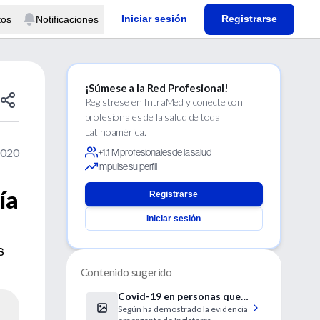
Iniciar sesión
Registrarse
tos
Notificaciones
¡Súmese a la Red Profesional!
Regístrese en IntraMed y conecte con
profesionales de la salud de toda
Latinoamérica.
2020
+1.1 M profesionales de la salud
Impulse su perfil
ía
Registrarse
Iniciar sesión
s
Contenido sugerido
Covid-19 en personas que
Según ha demostrado la evidencia
también tenían gripe