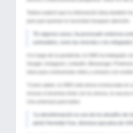
Tedros explicó que la información falsa también h
para que quienes lo necesitan busquen atención.
“En algunos casos, ha provocado violencia contr
vulnerables, como las minorías o los refugiados”
A lo largo de la pandemia, la OMS ha trabajado 
Google, Instagram, LinkedIn, Messenger, Pinterest
otras para contrarrestar mitos y rumores con eviden
“Como saben, la OMS está ahora involucrada en u
incluso si tenemos éxito con la ciencia, la vacuna m
Una amenaza para todos
“La desinformación es uno de los desafíos de má
alertó Henrietta Fore, directora ejecutiva de UN