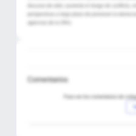
discurso de odio; aumenta el riesgo de conflicto,
perspectivas a largo plazo de promover la democra
agencias de la ONU.
Comentarios
Para ver los comentarios de coleg
I