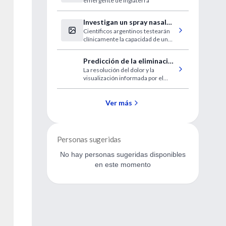
emergente de Inglaterra
Investigan un spray nasal
Científicos argentinos testearán
contra el COVID-19
clínicamente la capacidad de un
fármaco aprobado por la ANMAT
para filtrar la infección por SARS-
Predicción de la eliminación
CoV-2 por la vía nasal y frenar
La resolución del dolor y la
espontánea de un cálculo
tempranamente la expansión del
visualización informada por el
virus en el organismo.
ureteral
paciente de un cálculo expulsado
no garantizan que el cálculo haya
pasado realmente.
Ver más
Personas sugeridas
No hay personas sugeridas disponibles
en este momento