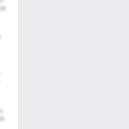
 de
a
 a
 de