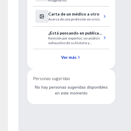
imaginarios.
Carta de un médico a otro
Acerca de una profesión en crisis.
¿Está pensando en publicar
Revisión por expertos: un análisis
un artículo científico?
exhaustivo de su historia y
modalidades.
Ver más
Personas sugeridas
No hay personas sugeridas disponibles
en este momento