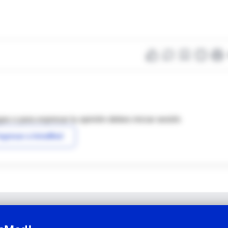
as o para expresar tu opinión debes iniciar sesión
ngresar a IntraMed