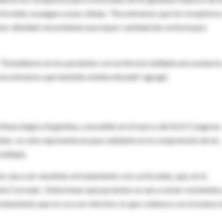
corticoides se pegan a esas células. "Encontramos que los receptores
nor afinidad: necesitaban una mayor cantidad de cortisol para
 "Estudiamos en los pacientes con esclerosis múltiple una sustanci
y encontramos que también estaba elevada", agregó.
d Neurológica Argentina, concedido en el marco del XLIII Congreso
ata- no sólo representa un paso adelante en la comprensión de los
múltiple.
tes van a ser sensibles al tratamiento con corticoides, que, en la
tó Correale-. Determinar qué pacientes se van a volver resistentes
tratamiento que no va a ser efectivo, lo que colabora con el avance