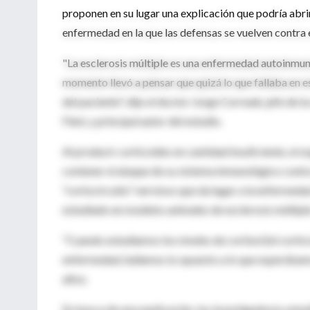
proponen en su lugar una explicación que podría abri
enfermedad en la que las defensas se vuelven contra 
"La esclerosis múltiple es una enfermedad autoinmun
momento llevó a pensar que quizá lo que fallaba en e
del paciente", dijo el doctor Jorge Correale, jefe d
Fleni, y principal autor del estudio.
Al producir corticoides en cantidad insuficiente, el 
contener el ataque de su sistema inmunológico contra l
"cortocircuito" nervioso que da lugar a la enfermedad
estudiado en modelos animales de esclerosis múltiple
"Cuando estudiamos los niveles de cortisol [el cortic
enfermedad, hallamos lo opuesto a lo que esperábamos
altos.
En busca de una explicación, los investigadores estud