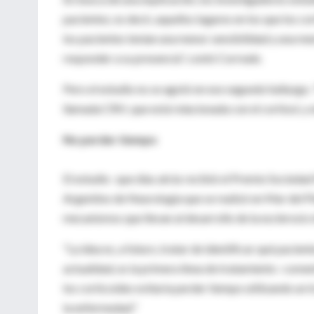
pacientes; es decir, aquellos lugares en los que los 
los pacientes tenían una menor sensibilidad y una me
responder a su presencia", contó Correale.
Pero el estudio no se agotó en ese segundo hallazgo.
llamada CRH, que está relacionada con el cortisol, 
No perder tiempo
El estudio -que días atrás recibió el Premio Socieda
Argentino de Neurología que se realizó en Mar del Pl
mecanismos que llevan al desarrollo de la esclerosis 
"La idea es, a futuro, tratar de identificar qué pacien
actualidad, es la primera línea de tratamiento -comen
los corticoides evitaría perder tiempo utilizando un 
la enfermedad."