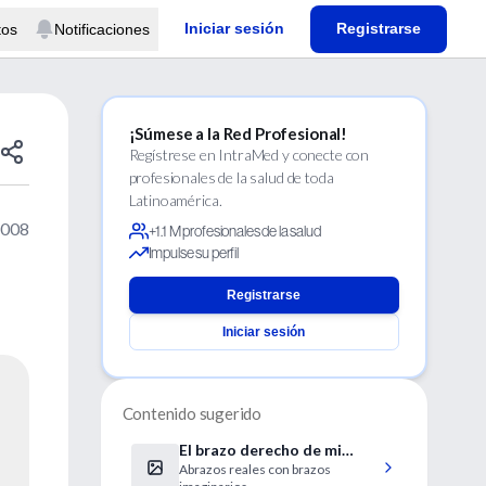
Iniciar sesión
Registrarse
tos
Notificaciones
¡Súmese a la Red Profesional!
Regístrese en IntraMed y conecte con
profesionales de la salud de toda
Latinoamérica.
2008
+1.1 M profesionales de la salud
Impulse su perfil
Registrarse
Iniciar sesión
Contenido sugerido
El brazo derecho de mi
Abrazos reales con brazos
padre