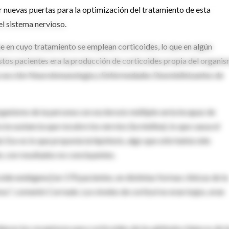
r nuevas puertas para la optimización del tratamiento de esta
el sistema nervioso.
e en cuyo tratamiento se emplean corticoides, lo que en algún
stos pacientes era la producción de corticoides propia del organi
e la sección Neuroinmunología y Enfermedades Desmielinizantes de
organismo de la persona con esclerosis múltiple sería incapaz de
a sustancia que recubre los nervios (la mielina), lo que causa el
. Eso es lo que proponía la hipótesis, algo que sólo había sido
, con resultados no concluyentes.
oide endógeno] en 170 pacientes, en distintas formas clínicas de la
", comentó Correale. Los niveles de cortisol no eran bajos, eran
iaron los receptores para corticoides de los glóbulos blancos de l