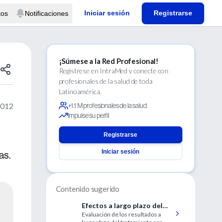
Iniciar sesión
Registrarse
tos
Notificaciones
¡Súmese a la Red Profesional!
Regístrese en IntraMed y conecte con
profesionales de la salud de toda
Latinoamérica.
2012
+1.1 M profesionales de la salud
Impulse su perfil
Registrarse
Iniciar sesión
as.
Contenido sugerido
Efectos a largo plazo del
Evaluación de los resultados a
tratamiento de la