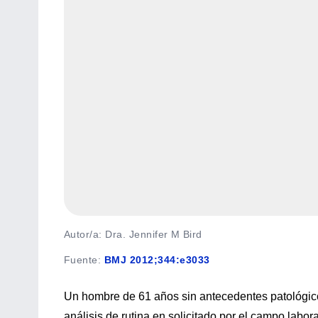
Autor/a: Dra. Jennifer M Bird
Fuente
:
BMJ 2012;344:e3033
Un hombre de 61 años sin antecedentes patológicos
análisis de rutina en solicitado por el campo labo