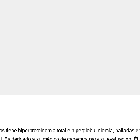
 tiene hiperproteinemia total e hiperglobulinlemia, halladas e
ral. Es derivado a su médico de cabecera para su evaluación. Él