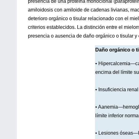
presencia de una proteína monoclonal (paraproteín
amiloidosis con amiloide de cadenas livianas, mac
deterioro orgánico o tisular relacionado con el m
criterios establecidos. La distinción entre el mie
presencia o ausencia de daño orgánico o tisular y e
Daño orgánico o ti
• Hipercalcemia—cal
encima del límite s
• Insuficiencia rena
• Aanemia—hemoglob
límite inferior norm
• Lesiones óseas—le