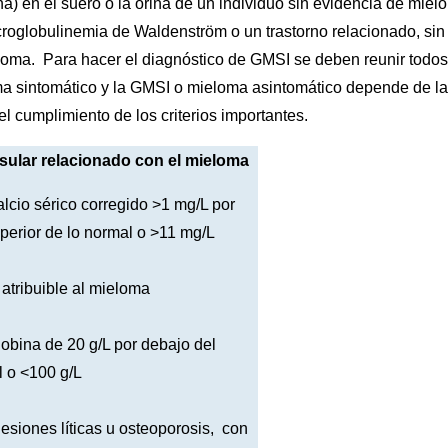
a) en el suero o la orina de un individuo sin evidencia de miel
roglobulinemia de Waldenström o un trastorno relacionado, sin
ieloma. Para hacer el diagnóstico de GMSI se deben reunir todos
loma sintomático y la GMSI o mieloma asintomático depende de la
l cumplimiento de los criterios importantes.
sular relacionado con el mieloma
cio sérico corregido >1 mg/L por
uperior de lo normal o >11 mg/L
l atribuible al mieloma
ina de 20 g/L por debajo del
al o <100 g/L
siones líticas u osteoporosis, con