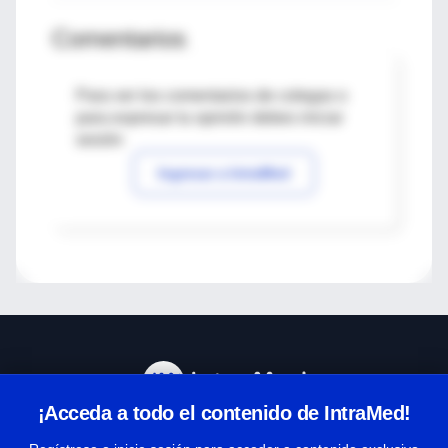
Comentarios
Para ver los comentarios de colegas o
para expresar tu opinión debes iniciar
sesión
Ingresar a IntraMed
¡Acceda a todo el contenido de IntraMed!
Centro de Ayuda