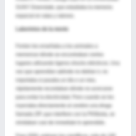
SUNY Downstate, que estudiaba la memoria
espacial en ratas y ratones.
Laberintos de la mente
Fenton les enseñaba a los animales a
memorizar dónde se encontraban ciertos
lugares utilizando ligeros shocks eléctricos. Una
vez que aprendían adónde no debían ir, no
importaba si pasaba un día o un mes,
rápidamente recordaban dónde no acercarse
para evitar la electricidad. Pero cuando se les
inyectaba directamente al cerebro una droga
llamada ZIP, que interfiere con la PKMzeta, se
olvidaban casi de inmediato lo aprendido.
Para 2050, estiman los científicos, más de 100