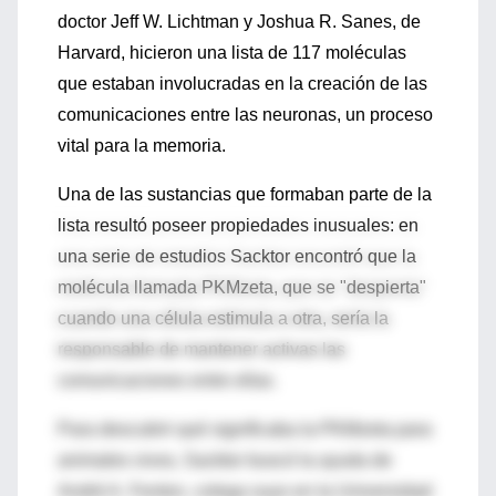
doctor Jeff W. Lichtman y Joshua R. Sanes, de
Harvard, hicieron una lista de 117 moléculas
que estaban involucradas en la creación de las
comunicaciones entre las neuronas, un proceso
vital para la memoria.
Una de las sustancias que formaban parte de la
lista resultó poseer propiedades inusuales: en
una serie de estudios Sacktor encontró que la
molécula llamada PKMzeta, que se "despierta"
cuando una célula estimula a otra, sería la
responsable de mantener activas las
comunicaciones entre ellas.
Para descubrir qué significaba la PKMzeta para
animales vivos, Sacktor buscó la ayuda de
André A. Fenton, colega suyo en la Universidad