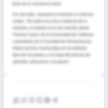
base de la conciencia moral.
Por otro lado, manipular la memoria no será tan
simple. "No habrá una única molécula de la
memoria, el sistema no es tan sencillo afirmó
Thomas Carew, de la Universidad de California
y presidente de la Sociedad de Neurociencias.
Habrá muchas involucradas en los distintos
tipos de recuerdos y a lo largo del proceso de
aprender, almacenar y recuperar."