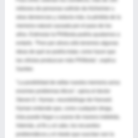
millones de personas sufrirán de Alzheimer u
otras demencias y, todavía más, la pérdida de la
memoria natural causada por el paso de los
años. Estimular la PKMzeta podría ayudarnos a
evitarlo. "Pero por ahora sólo tenemos algunas
ideas de qué se podría tratar, como hacer que
las células produzcan más PKMzeta", explica
Sacktor.
"La posibilidad de editar nuestra memoria aviva
enormes problemas éticos", opina el doctor
Steven E. Hyman, neurobiólogo de Harvard.
Hyman entiende que, como cualquier droga,
ésta puede llegar a usarse de manera indebida.
Además, al fin y al cabo, los recuerdos
problemáticos y el miedo que suscitan son la