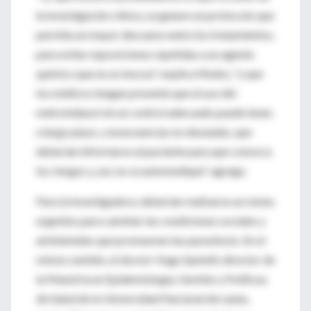
la investigación clínica, se genere un protocolo que
permita un mayor descanso entre los tratamientos,
para evitar exposiciones repetidas a un agente
químico que no es inocuo", explica Mudry, "y que
los médicos tengan presente que el uso del
metronidazol sin un control adecuado puede tener,
a largo plazo, consecuencias no deseadas, que
deberían informarse al paciente para que conozca
los riesgos y, así, no se automedique", agrega.
Para la investigadora, deberían realizarse acciones
urgentes para cambiar las condiciones sociales y
ambientales que promueven las parasitosis. En el
mismo sentido, el doctor Hugo Spinelli, director de
la Maestría en Epidemiología, Gestión y Políticas
de Salud de la Universidad Nacional de Lanús,