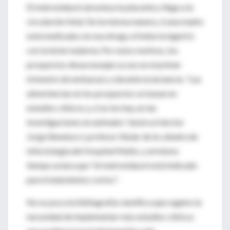
El metronidazol atraviesa la placenta y llega a la
circulación fetal. De la misma manera, si una madre
está medicada con esa droga, el bebe la ingerirá
con la leche materna. Por estos motivos, los
prospectos desaconsejan su uso en el primer
trimestre de embarazo y durante la lactancia. "Las
advertencias en los prospectos se basan en
estudios clínicos y, si no los hay, en las
investigaciones en animales", ilustra el doctor
Jorge Benetucci, profesor titular de la cátedra de
Infectología del Hospital Muñiz, y al mismo
tiempo aclara que "el metronidazol está indicado
para tratamientos cortos".
No es poca la bibliografía científica que sugiere la
necesidad de implementar más estudios clínicos