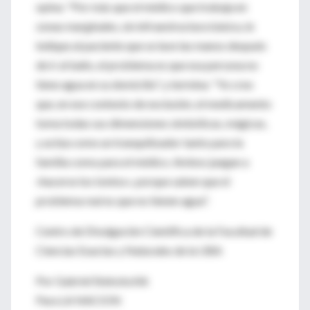
opina: "Por más que el médico que trabaja en
zonas marginales, sin infraestructura básica, le
indique al paciente que se lave las manos después
de ir al baño, el problema es que esa persona no
tiene agua en su domicilio", y termina: "Yo creo
que, en ese contexto de exclusión, el medicamento
toma todas sus dimensiones simbólicas, mágicas,
y actúa como un tranquilizador tanto para la
familia como para el médico. Ambos juegan a
«hacerse los tontos», porque saben que el
problema real es que no tienen agua".
Centro de Divulgación Científica de la Facultad de
Ciencias Exactas y Naturales de la UBA
Por Gabriel Stekolschik
Para LA NACION