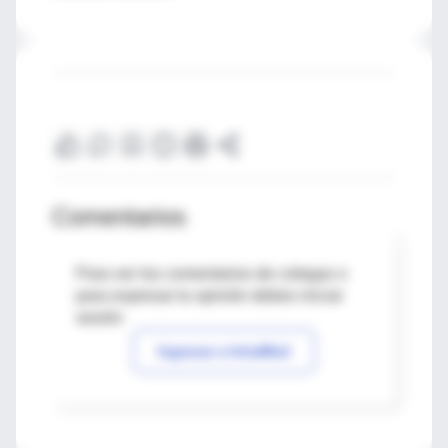
Comentarios
Para ver los comentarios de colegas o
para expresar tu opinión debes iniciar
sesión
Ingresar a IntraMed