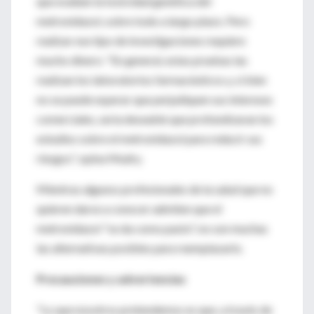
que evalúen la toxicidad genética del
metronidazol, sobre todo a largo plazo. Pero
realizar ese tipo de investigaciones requiere
mucho dinero: "En general, estas pruebas las
realizan los laboratorios farmacéuticos y, si bien
no se puede esperar que perjudiquen sus intereses
comerciales, sería deseable que profundizaran los
estudios sobre el metronidazol para reducir sus
riesgos", opina Mudry.
Mientras algunos profesionales de la salud que no
quieren darse a conocer admiten que el
metronidazol "se da como pasto", no son muchas
las alternativas posibles para reemplazarlo.
Precauciones y advertencias
"Lo que nosotros pretendemos es que, a través de