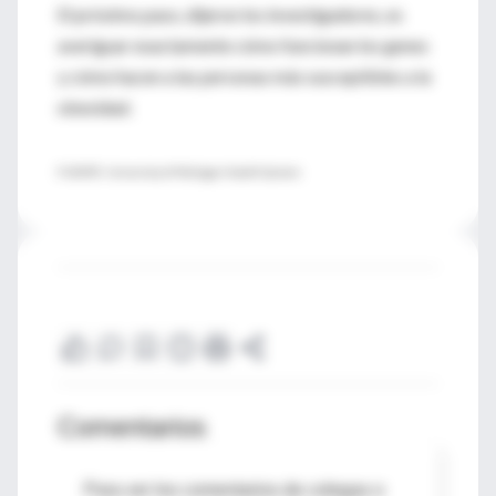
El próximo paso, dijeron los investigadores, es
averiguar exactamente cómo funcionan los genes
y cómo hacen a las personas más susceptibles a la
obesidad.
FUENTE: University of Michigan Health System
Comentarios
Para ver los comentarios de colegas o