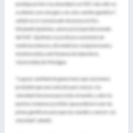
predisposición a la obesidad y un IMC más alto no
se deben a un solo gen o un solo cambio genético",
señaló en el comunicado de prensa la Dra.
Elizabeth Speliotes, autora principal del estudio
del IMC. Speliotes es profesora asistente de
medicina interna y de medicina computacional y
bioinformática del Sistema de Salud de la
Universidad de Michigan.
"La gran cantidad de genes hace que sea menos
probable que una solución para vencer a la
obesidad funcione para todo el mundo, y abre la
puerta a maneras posibles que podemos usar las
pistas genéticas para que nos ayuden a vencer a la
obesidad", añadió.