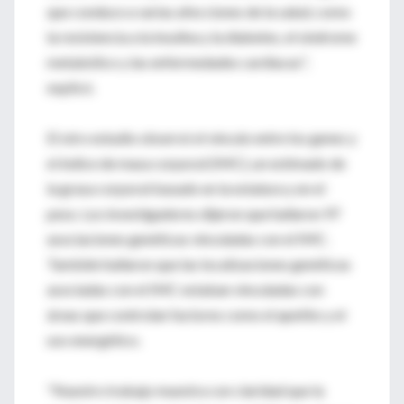
que conduce a varias afecciones de la salud, como
la resistencia a la insulina y la diabetes, el síndrome
metabólico y las enfermedades cardiacas",
explicó.
El otro estudio observó el vínculo entre los genes y
el índice de masa corporal (IMC), un estimado de
la grasa corporal basado en la estatura y en el
peso. Los investigadores dijeron que hallaron 97
asociaciones genéticas vinculadas con el IMC.
También hallaron que las localizaciones genéticas
asociadas con el IMC estaban vinculadas con
áreas que controlan factores como el apetito y el
uso energético.
"Nuestro trabajo muestra con claridad que la