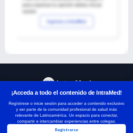
para expresar tu opinión debes iniciar
sesión
Ingresar a IntraMed
¡Acceda a todo el contenido de IntraMed!
Centro de Ayuda
Regístrese o inicie sesión para acceder a contenido exclusivo
y ser parte de la comunidad profesional de salud más
relevante de Latinoamérica. Un espacio para conectar,
Términos y condiciones
compartir e intercambiar experiencias entre colegas.
| Políticas de privacidad
Registrarse
| Todos los derechos reservados | Copyright 1997-2026