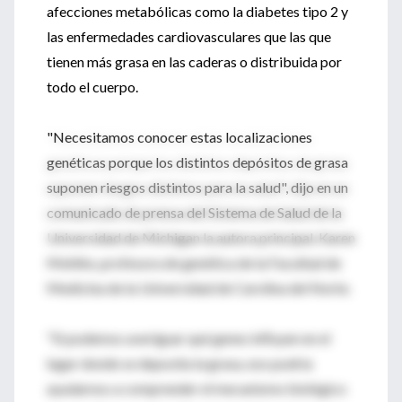
afecciones metabólicas como la diabetes tipo 2 y
las enfermedades cardiovasculares que las que
tienen más grasa en las caderas o distribuida por
todo el cuerpo.
"Necesitamos conocer estas localizaciones
genéticas porque los distintos depósitos de grasa
suponen riesgos distintos para la salud", dijo en un
comunicado de prensa del Sistema de Salud de la
Universidad de Michigan la autora principal, Karen
Mohlke, profesora de genética de la Facultad de
Medicina de la Universidad de Carolina del Norte.
"Si podemos averiguar qué genes influyen en el
lugar donde se deposita la grasa, eso podría
ayudarnos a comprender el mecanismo biológico