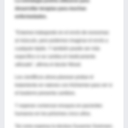
La estrategia podría utilizarse para
desarrollar terapias para muchas
enfermedades.
"Estamos trabajando en el envío de exosomas
al músculo, pero podemos imaginar el envío a
cualquier tejido. Y también puede ser más
específico si se cambia el medicamento
utilizado", afirma el doctor Wood.
Los científicos ahora planean probar el
tratamiento en ratones con Alzheimer para ver si
el trastorno presenta cambios.
Y esperan comenzar ensayos en pacientes
humanos en los próximos cinco años.
Tal como expresa la doctora Susanne Sorensen,