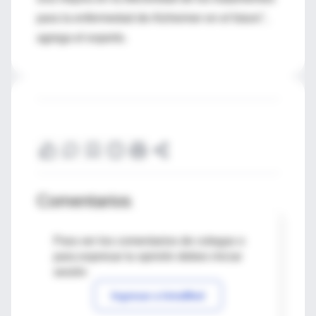
para la enfermedad de Alzheimer en el futuro",
agrega el experto.
Comentarios
Para ver los comentarios de colegas o
para expresar tu opinión debes iniciar
sesión
Ingresar a IntraMed