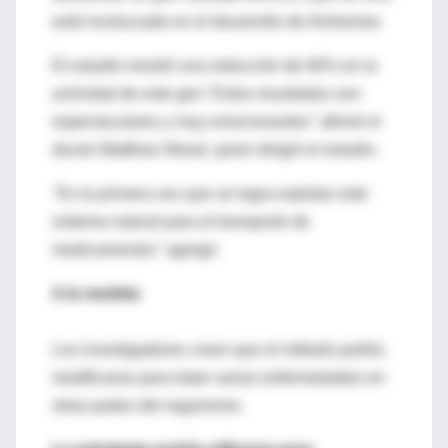
está involucrado en el desarrollo de Alzheimer.
El estudio mostró una reducción de 60% en la
actividad de este gen."Estos resultados son
espectaculares y muy emocionantes" afirmó el
doctor Matthew Wood, quien dirigió el estudio.
"Es la primera vez que se logra explotar este
sistema natural para el transporte de
medicamentos" agregó.
A la medida
Los investigadores creen que el método podría
modificarse para tratar varias enfermedades en
otras partes del organismo.