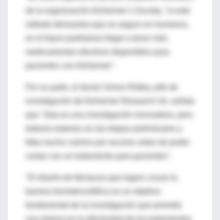
de la organización Alzheimer´s Society, "si este
método demuestra que es seguro en humanos,
en el futuro podríamos llegar a tener más
medicamentos efectivos disponibles para
pacientes con Alzheimer".
Por su parte, el doctor Simon Ridley, jefe de
investigación de Alzheimer Research Uk, señala
que "ésta es una investigación innovadora, pero
todavía estamos en las etapas preliminares y
falta mucho camino por recorrer antes de poder
contar con un tratamiento para pacientes".
"El diseño de fármacos que logren cruzar la
barrera hemotencefálica es un objetivo
fundamental de la investigación que promete
una mejora en la efectividad de los tratamientos