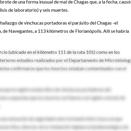
 brote de una forma inusual de mal de Chagas que, a la fecha, causó
isis de laboratorio) y seis muertes.
 hallazgo de vinchucas portadoras el parásito del Chagas -el
 de Navegantes, a 113 kilómetros de Florianópolis. Allí se habría
cio (ubicado en el kilómetro 111 de la ruta 101) como en los
teriores estudios realizados por el Departamento de Microbiologí
tarina confirmaron que los insectos estaban contaminados con el
ía que la región estaba libre de vinchucas portadoras del
rias sospechan que los insectos arribaron a la región a bordo de
 una sensación de seguridad sobre la fuente infecciosa a la que
onio Silva, director de la Unidad de Vigilancia Epidemiológica de