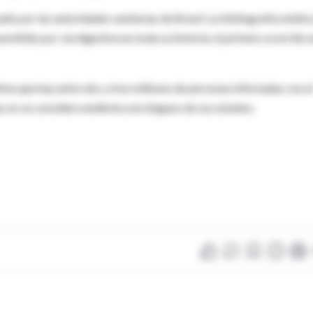
do por las autoridades sanitarias de Brasil. La bibliografía médic
smitido por vía digestiva en toda su historia; el primero ocurrido 
tima que hay entre dos y tres millones de personas infectadas con e
 no se considera endémica en ninguno de sus estados.