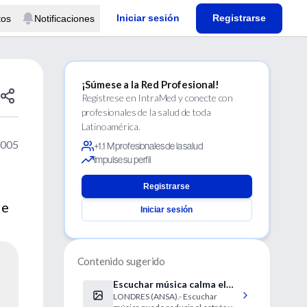
Iniciar sesión
Registrarse
tos
Notificaciones
¡Súmese a la Red Profesional!
Regístrese en IntraMed y conecte con
profesionales de la salud de toda
Latinoamérica.
2005
+1.1 M profesionales de la salud
Impulse su perfil
Registrarse
de
Iniciar sesión
Contenido sugerido
Escuchar música calma el
LONDRES (ANSA).- Escuchar
dolor agudo