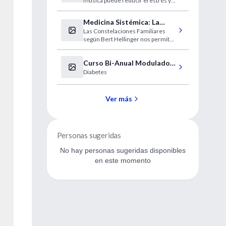
música puede reducir el estrés y
hasta calmar dolores agudos,
según un estudio de científicos
Medicina Sistémica: La
británicos publicado en Gran
Las Constelaciones Familiares
Constelación Familiar en la
Bretaña.
según Bert Hellinger nos permiten
práctica médica.
ampliar nuestra mirada,
descubriendo qué implicaciones
Curso Bi-Anual Modulado a
sistémicas influyen en el
desarrollo de la enfermedad y en
Diabetes
Distancia
su evolución.
Ver más
Personas sugeridas
No hay personas sugeridas disponibles
en este momento