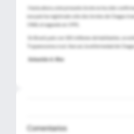
Hasta ahora, este presunto brote no ha sido confirma
ese país ha registrado sólo dos brotes de Chagas tran
1968, el segundo en 1991.
En Brasil, país con 181 millones de habitantes, se es
Trypanosoma cruzi. Aun así, la enfermedad de Chagas
Sebastián A. Ríos
Comentarios