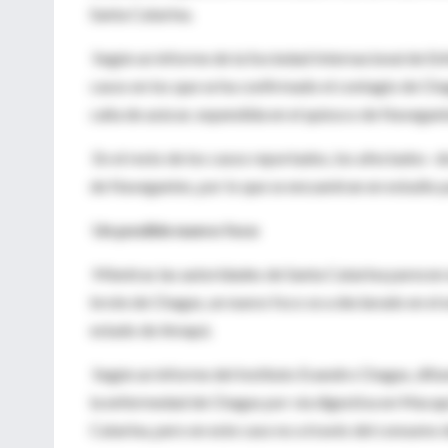
Santa Catarina.
Según un informe de la Sociedad Internacional de Enfe
casos en los que se ha confirmado el contagio de Cha
caña de azúcar, expendida en el quiosco de Navegant
En el resto de los casos reportados, los afectados -
de Navegantes, por lo que se encuentran en estudio p
Un posible nuevo foco
Mientras las autoridades de Santa Catarina parecen e
brote de Chagas, un nuevo foco se a declarado en el
estado de Amapá.
Según un informe del Instituto Evandro Chagas, difun
la enfermedad de Chagas por vía digestiva en Macapá.
Catarina, pero en este caso no a través del consumo 