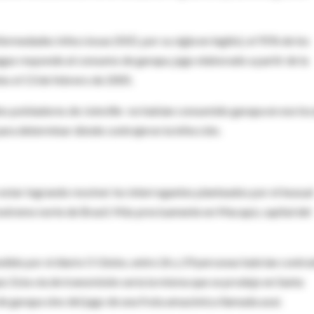
rmedades Infecciosas (ISID, por su sigla en inglés), el 91% de los
gas responde al consumo de garapa, jugo elaborado a partir de la
es el 13 de febrero de 2005.
dos pobladores de Joinville- no habían consumido garapa en ese loc
ara determinar dónde contrajeron la infección.
star logrando resolver los interrogantes planteados por el inusual
 extremo norte de Brasil. Más precisamente en Macapá, capital del
dido por el diario O Globo, entre 26 y 29 personas habrían contra
 Esta vía de transmisión sería la misma que se produjo en Santa
de garapa sino del jugo de una fruta amazónica llamada azaí.