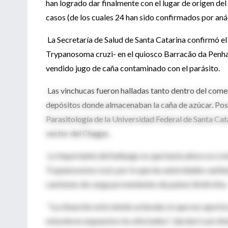
han logrado dar finalmente con el lugar de origen del
casos (de los cuales 24 han sido confirmados por anál
La Secretaría de Salud de Santa Catarina confirmó el
Trypanosoma cruzi- en el quiosco Barracão da Penha,
vendido jugo de caña contaminado con el parásito.
Las vinchucas fueron halladas tanto dentro del comer
depósitos donde almacenaban la caña de azúcar. Pos
Parasitología de la Universidad Federal de Santa Ca
vector del Chagas.
Lo importante del hallazgo es que hasta ahora se cre
Trypanosoma cruzi, por lo que las autoridades sanita
camiones de carga provenientes de países limítrofes.
"La situación está siendo aclarada, lo que nos aporta
estuvieron expuestos los afectados", declaró Luis Ant