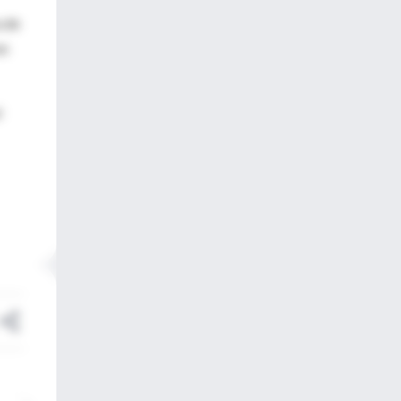
a de
en
l