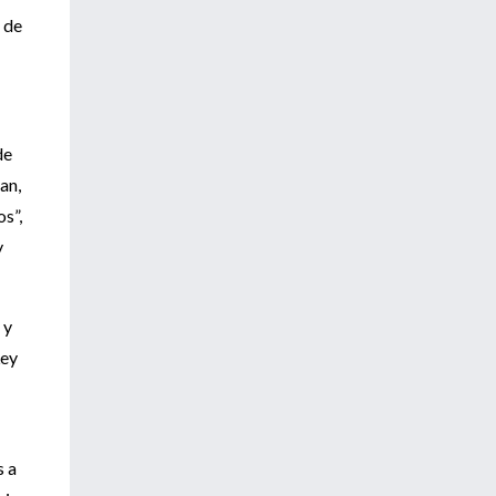
s de
de
an,
s”,
y
 y
Ley
s a