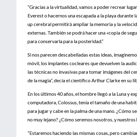
“Gracias a la virtualidad, vamos a poder recrear lugar
Everest o hacernos una escapada a la playa durante l
up cerebral permitirá ampliar la memoria y la velo
externas. También se podrá hacer una «copia de segur
para conservarla para la posteridad.”
Si nos parecen descabelladas estas ideas, imaginemos 
móvil, los implantes cocleares que devuelven la audic
las técnicas no invasivas para tomar imágenes del ce
de la magia”, decía el científico Arthur Clarke en su l
En los últimos 40 años, el hombre llegó a la Luna y ex
computadora, Colossus, tenía el tamaño de una habit
para jugar y cabe en la palma de una mano. ¿Cómo serán
no muy lejano? ¿Cómo seremos nosotros, y nuestros h
“Estaremos haciendo las mismas cosas, pero cambiar