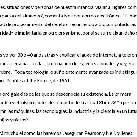
es, situaciones y personas de nuestra infancia, viajar a lugares com
a pausa del almuerzo”, comenta Neil por correo electrónico. “El ba
cidad de procesamiento del cerebro recurriendo a biocomputadoras
idad» e implantarla en otro organismo, por si se sufre algún daño 
volver 30 o 40 años atrás y explicar el auge de Internet, la telefon
ión a personas sordas, la clonación de especies animales y vegetal
rebro. “Toda tecnología lo suficientemente avanzada es indistingu
ibro Profiles of the Future, de 1961.
ploró galaxias de las que se desconocía su existencia. La primera
ación y el mismo poder de cómputo de la actual Xbox 360, que se 
 las máquinas, las tecnologías, la industria y la ciencia en un futu
ijos y nietos?
á mucho el cómo las haremos”, aseguran Pearson y Neil, quienes