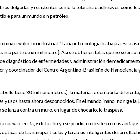
(fibras delgadas y resistentes como la telaraña o adhesivos como lo
tible para un mundo sin petróleo.
próxima revolución industrial. “La nanotecnología trabaja a escalas 
sima parte de un milímetro]. Así se obtienen telas que no se ensuci
as de diagnóstico de enfermedades y administración de medicamento
dor y coordinador del Centro Argentino-Brasileño de Nanociencia 
abello tiene 80 mil nanómetros), la materia se comporta diferente,
s y usos hasta ahora desconocidos. En el mundo “nano” no rige la 
n se lanza contra un muro, en lugar de chocarlo, lo traspasa.
esta nueva ciencia, y de hecho ya se producen desde cremas antiage
ópticas de las nanopartículas y terapias inteligentes desarrollada