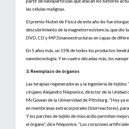
partir de nanopartículas que atacan los tumores actu
las células malignas.
El premio Nobel de Física de este año les fue otorga
descubrimiento de la magnetorresistencia, que dio l
DVD, CD y MP3 (nanoestructuras en capas de difere
En 5 años más, un 15% de todos los productos tendr
nanotecnología. Y en cuatro décadas más, los nanop
3. Reemplazo de órganos
Las terapias regeneradoras y la ingeniería de tejidos
cirujano Alejandro Nieponice, director de la Unidad d
McGowan de la Universidad de Pittsburg. “Hoy ya exi
en membranas extracorporales (biorreactores), para di
Y los parches de tejido de miocardio permiten mejora
el órgano”, dice Nieponice. “Los corazones artificial