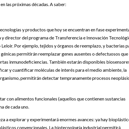
 en las próximas décadas. A saber:
tecnologías y productos que hoy se encuentran en fase experimenta
ía y director del programa de Transferencia e Innovación Tecnológ
 Leloir. Por ejemplo, tejidos y órganos de reemplazo, y bacterias p
 génicas permitirán reemplazar genes ausentes o defectuosos que
ertas inmunodeficiencias. También estarán disponibles biosensore
ficar y cuantificar moléculas de interés para el medio ambiente, la
 organismo, permitirán detectar tempranamente procesos neoplási
tar con alimentos funcionales (aquellos que contienen sustancias
oma de cada uno.
eza a explorar y experimentará enormes avances: ya hay bioplásti
plásticos convencionales. La biotecnología industrial permitirá