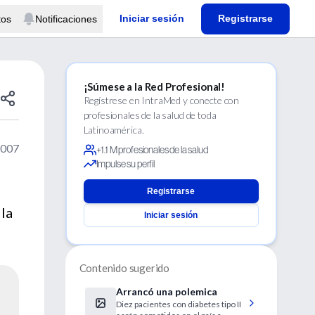
Iniciar sesión
Registrarse
tos
Notificaciones
¡Súmese a la Red Profesional!
Regístrese en IntraMed y conecte con
profesionales de la salud de toda
Latinoamérica.
2007
+1.1 M profesionales de la salud
Impulse su perfil
Registrarse
 la
Iniciar sesión
Contenido sugerido
Arrancó una polemica
Diez pacientes con diabetes tipo II