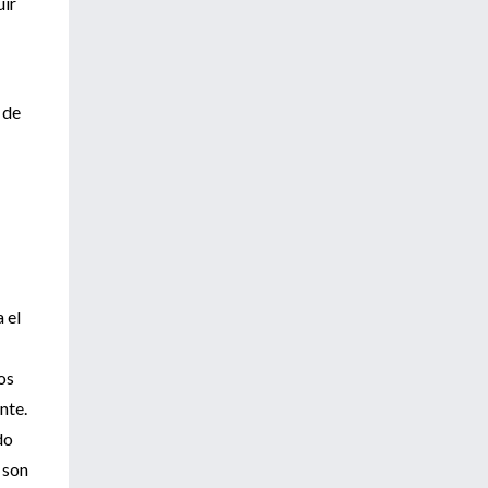
uir
 de
 el
os
nte.
do
 son