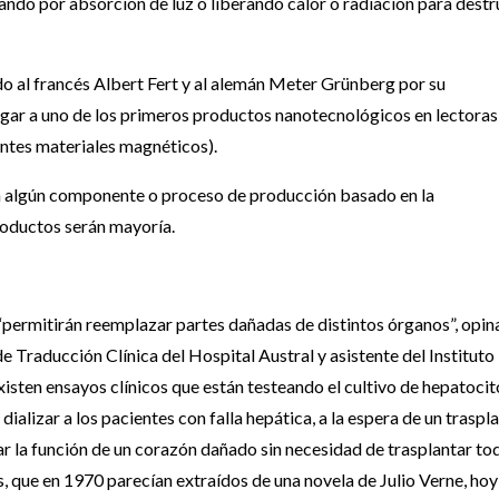
ando por absorción de luz o liberando calor o radiación para destr
do al francés Albert Fert y al alemán Meter Grünberg por su
ugar a uno de los primeros productos nanotecnológicos en lectoras
ntes materiales magnéticos).
á algún componente o proceso de producción basado en la
roductos serán mayoría.
 “permitirán reemplazar partes dañadas de distintos órganos”, opina
e Traducción Clínica del Hospital Austral y asistente del Instituto
sten ensayos clínicos que están testeando el cultivo de hepatocit
alizar a los pacientes con falla hepática, a la espera de un traspla
r la función de un corazón dañado sin necesidad de trasplantar to
es, que en 1970 parecían extraídos de una novela de Julio Verne, hoy