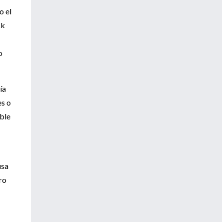
o el
ck
o
ía
es o
ible
usa
ro