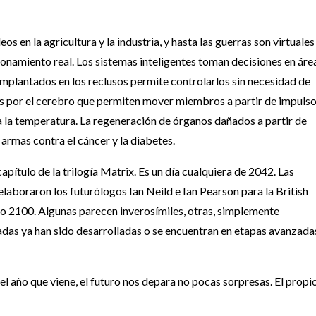
 en la agricultura y la industria, y hasta las guerras son virtuales
namiento real. Los sistemas inteligentes toman decisiones en áre
s implantados en los reclusos permite controlarlos sin necesidad de
s por el cerebro que permiten mover miembros a partir de impuls
 y a la temperatura. La regeneración de órganos dañados a partir de
 armas contra el cáncer y la diabetes.
ítulo de la trilogía Matrix. Es un día cualquiera de 2042. Las
laboraron los futurólogos Ian Neild e Ian Pearson para la British
ño 2100. Algunas parecen inverosímiles, otras, simplemente
adas ya han sido desarrolladas o se encuentran en etapas avanzada
 el año que viene, el futuro nos depara no pocas sorpresas. El propi