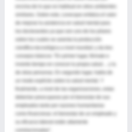
encima de lo que es habitual en otros ambientes
similares. Sobre esto, Levecque enfatiza el valor
de mejorar la asistencia en salud mental para
los doctorandos ya que son uno de los pilares
sobre los cuales se asienta la producción
científico-tecnológica a nivel mundial; y da tres
consejos básicos: “En primer lugar, fórmate e
invierte tiempo en conocer tu propia salud… y la
de otras personas. En segundo lugar, habla de
un modo explícito sobre la salud mental. Y
finalmente, a nivel de las organizaciones, estas
deberían preocuparse por el bienestar de sus
empleados tanto por razones humanitarias
como financieras: el bienestar de un empleado y
su eficacia laboral están altamente
correlacionadas”.