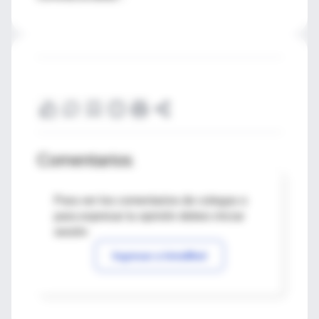
Comentarios
Para ver los comentarios de colegas o
para expresar tu opinión debes iniciar
sesión
Ingresar a IntraMed