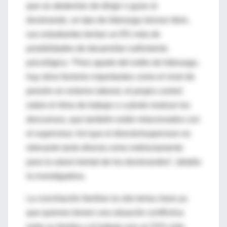
que se abstenían de dirigir o guiar al
doctorando, un tipo de liderazgo
laissez-faire
,
sus estudiantes tenían un 8% más de
posibilidades de desarrollar sufrimiento
psicológico. “Pero aparte del estilo de liderazgo,
hay otros factores importantes como el nivel de
presión en entorno laboral, el propio control
sobre el ritmo de trabajo o cuándo realizar los
descansos, que también están relacionados con
el supervisor. Así que el director/supervisor es
relevante tanto directa como indirectamente
para la salud mental de los doctorandos”, detalla
la investigadora.
La conciliación familiar es otro tema clave ya
que quienes tienen una situación conflictiva
entre su familia y el trabajo son un 52% más