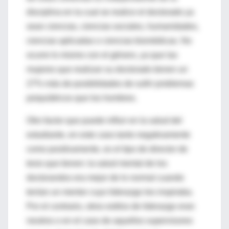
disciplina en la cual se realice el doctorado ya
sean ciencias, ciencias sociales, humanidades,
ciencias aplicadas o ciencias biomédicas. No
ocurre lo mismo con el género, ya que las
mujeres que realizan su doctorado tienen un
27% más de posibilidades de sufrir problemas
psiquiátricos que los hombres.
Otro factor que puede influir en la salud del
estudiante, en este caso tanto negativamente
como positivamente, es el tipo de director de
tesis que tienen: la salud mental de los
doctorandos era mejor de lo normal cuando
tenían un mentor cuyo liderazgo les inspiraba.
Por el contrario, otros estilos de liderazgo eran
neutros o en el caso de aquellos supervisores