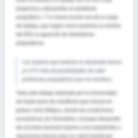
propensos a desarrollar un problema
psiquiátrico. Y lo mismo ocurre con de la carga
de trabajo, que según crece aumenta un mínimo
del 65% la aparición de desórdenes
psiquiátricos.
Las mujeres que realizan su doctorado tienen
un 27% más de posibilidades de sufrir
problemas psiquiátricos que los hombres
Todo este trabajo realizado por la Universidad
de Gante pone de manifiesto que incluso en
países como Bélgica, donde las condiciones
económicas son favorables, el propio desarrollo
de una tesis doctoral expone a los estudiantes a
situaciones tóxicas para su salud mental por