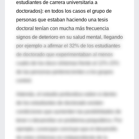
estudiantes de carrera universitaria a
doctorados): en todos los casos el grupo de
personas que estaban haciendo una tesis
doctoral tenían con mucha más frecuencia
signos de deterioro en su salud mental, llegando
por ejemplo a afirmar el 32% de los estudiantes
de doctorado que experimentaban al menos
cuatro de los doce síntomas frente al 12%-15%
de las personas pertenecientes a los grupos
control.
Además, el estudio profundiza sobre si dentro
de los estudiantes de doctorado existen
condiciones que aumenten las posibilidades de
tener o desarrollar un problema psiquiátrico. Por
ejemplo, Levecque concluye que el desarrollo
de estos síntomas es independiente de la