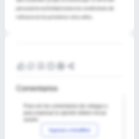
personal en actividad estará en condiciones de
retirarse en los próximos cinco años.
Comentarios
Para ver los comentarios de colegas o
para expresar tu opinión debes iniciar
sesión
Ingresar a IntraMed