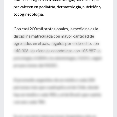
prevalecen en pediatría, dermatología, nutrición y
tocoginecología.
Con casi 200 mil profesionales, la medicina es la
disciplina matriculada con mayor cantidad de
egresados en el país, seguida por el derecho, con
148.306; las ciencias económicas con 105.987; la
psicología, 63.804 y la odontología, 53.011, según
proyecciones del INDEC.
El promedio argentino de un médico cada 200
personas más que cuadruplica al de Chile, donde
hay un medico cada 900, y al de Brasil, que cuenta
con uno cada 780.
En el concierto internacional, Argentina sólo es