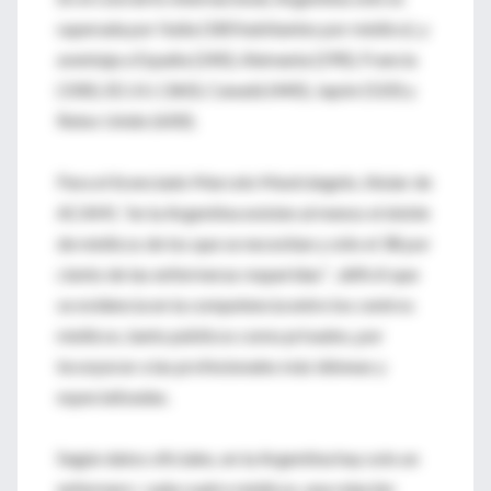
superada por Italia (180 habitantes por médico), y
aventaja a España (240), Alemania (290), Francia
(330), EE.UU. (360), Canadá (440), Japón (520) y
Reino Unido (600).
Para el licenciado Marcelo Mastrángelo, titular de
ACAMI, “en la Argentina existen al menos el doble
de médicos de los que se necesitan y sólo el 38 por
ciento de las enfermeras requeridas” , déficit que
se evidencia en la competencia entre los centros
médicos, tanto públicos como privados, por
incorporar a las profesionales más idóneas y
especializadas.
Según datos oficiales, en la Argentina hay solo un
enfermero cada cuatro médicos, una relación