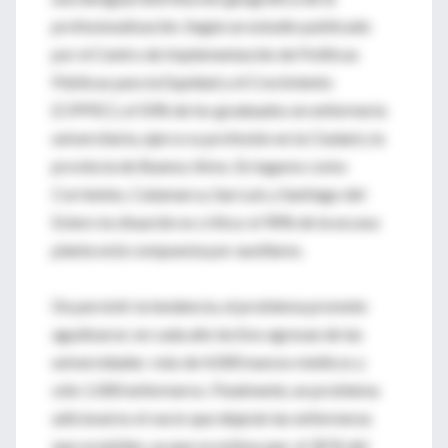
profesionalización. Según un estudio publicado
por el Centro de Implementación de Políticas
Públicas para la Equidad y el Crecimiento
(CIPPEC), el 50% de los graduados en enfermería
universitaria, ejerce su profesión en la Ciudad y la
provincia de Buenos Aires. En lugares como
Corrientes, Catamarca, San Luis y Santiago del
Estero la situación es crítica: el 90% de la escasa
planta está compuesta por auxiliares.
De persistir la tendencia, el problema promete
agudizarse: en cada año lectivo egresan de las
universidades más de 4.000 nuevos médicos y
sólo 1.000 enfermeros. Finalmente, un problema
adicional es el vacío que dejarán las enfermeras
que se jubilen, ya que se estima que el 30 % del