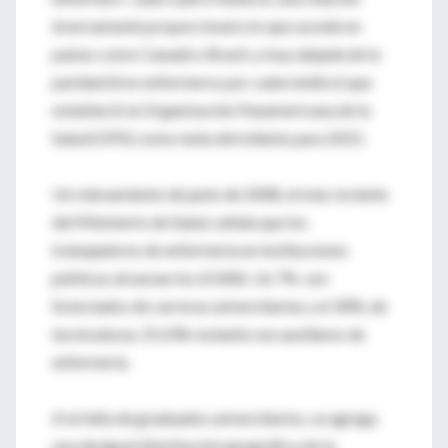
inversamente proporcional a lo que sucede en
países como Canadá o Brasil, y muy alejada de la
paridad (tres enfermeros por cada médico) que
estableció la Organización Panamericana de la
Salud (OPS) como meta del milenio para 2015.
Un relevamiento de junio de 2008, el más reciente
del Ministerio de Salud, señala que los
trabajadores de enfermería en instituciones
públicas alcanzan los 65.806. Un 7% son
licenciados de carreras universitarias y el 30%, de
tecnicaturas. El 63% restante son auxiliares de
enfermería.
A la falta de graduados universitarios, se agrega
una desigual distribución geográfica de la