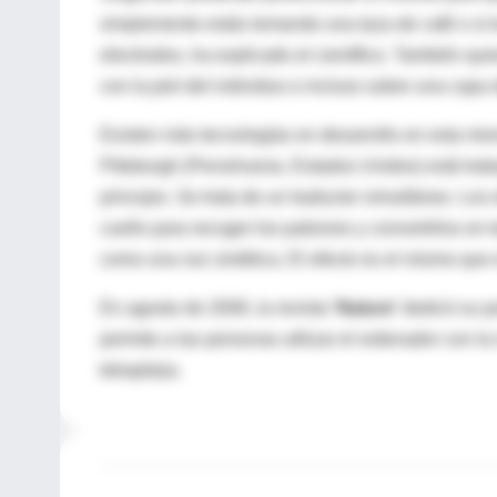
simplemente estás tomando una taza de café o si te 
electrodos, ha explicado el científico. También qui
con la piel del individuo e incluso sobre una capa 
Existen más tecnologías en desarrollo en esta mi
Pittsburgh (Pensilvania, Estados Unidos) está tra
principio. Se trata de un traductor simultáneo. Lo
cuello para recoger los patrones y convertirlos en 
como una voz sintética. El efecto es el mismo que 
En agosto de 2006, la revista
'Nature'
dedicó su po
permite a las personas utilizar el ordenador con l
tetraplejia.