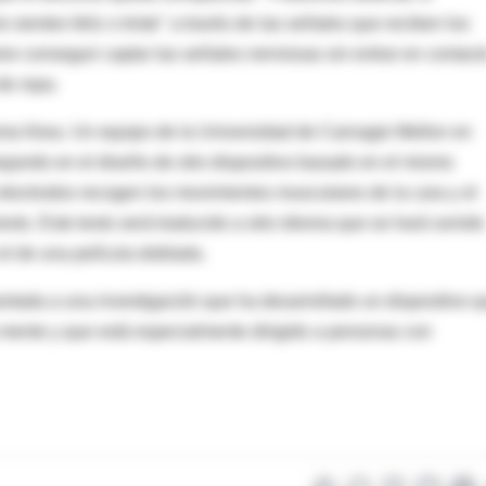
sientes feliz o triste" a través de las señales que reciben los
ere conseguir captar las señales nerviosas sin entrar en contact
de ropa.
sma línea. Un equipo de la Universidad de Carnagie Mellon en
bajando en el diseño de otro dispositivo basado en el mismo
s electrodos recogen los movimientos musculares de la cara y el
texto. Este texto será traducido a otro idioma que se hará sonido
el de una película doblada.
rtada a una investigación que ha desarrollado un dispositivo 
a mente y que está especialmente dirigido a personas con