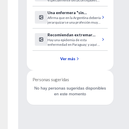
especialmente desaconsejables
espalda en niños
en menores de 13 años
Una enfermera "sin
Afirma que en la Argentina debería
fronteras"
jerarquizarse una profesión muy
útil en la atención primaria.
Recomiendan extremar
Hay una epidemia de esta
medidas de prevención
enfermedad en Paraguay; y aquí ya
para evitar el dengue
se registraron 10 casos.
Ver más
Personas sugeridas
No hay personas sugeridas disponibles
en este momento