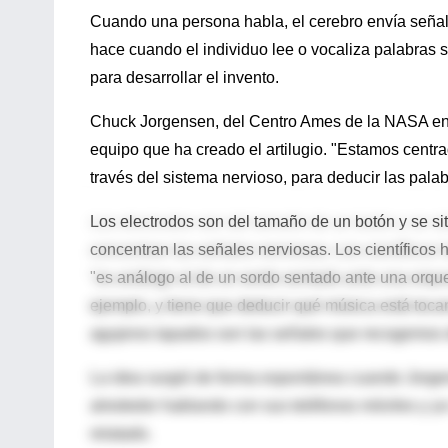
Cuando una persona habla, el cerebro envía señale
hace cuando el individuo lee o vocaliza palabras s
para desarrollar el invento.
Chuck Jorgensen, del Centro Ames de la NASA en Si
equipo que ha creado el artilugio. "Estamos cent
través del sistema nervioso, para deducir las pala
Los electrodos son del tamaño de un botón y se sit
concentran las señales nerviosas. Los científicos 
"es análogo al de un sordo sentado ante una orque
ejemplo, y tiene que deducir qué música está tocan
agujeros tapados son las señales que recogemos d
La idea surgió de forma espontánea cuando Jorge
alrededor hablando con sus teléfonos móviles y yo
relatado.