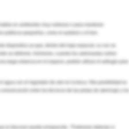
ra hablar en ambientes muy ruidosos o para mantener
s públicos pequeños, como el autobús o el tren.
e dispositivo ya que, dentro del traje espacial, su voz se
onido se deforme. Asímismo, cuando los astronautas sufran
a larga estancia en el espacio, podrán utilizar el artilugio para
l agua con el regulador de aire en la boca. Otra posibilidad es
 comunicación entre los técnicos de las pistas de aterrizaje y lo
ue el discurso quede enriquecido. "Podremos detectar si