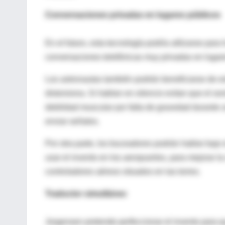
Conversaciones privadas en lugares públicos
En el futuro, esta tecnología podría utilizarse pa
conversaciones telefónicas muy privadas en lugare
Los astronautas también podrán beneficiarse de est
distorsiona. Si hablan en silencio evitan que el s
debilidad muscular por falta de gravedad durante un
enviar señales.
Por otra parte, los buceadores podrán hablar bajo e
usar el invento en los aeropuertos, para mejorar la
controladores aéreos situados en las torres.
Traductor simultáneo
Jorgensen pretende perfeccionar el invento para q