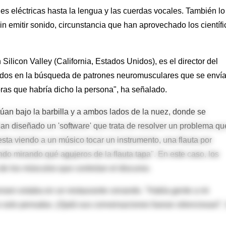
s eléctricas hasta la lengua y las cuerdas vocales. También lo
in emitir sonido, circunstancia que han aprovechado los científi
licon Valley (California, Estados Unidos), es el director del
rados en la búsqueda de patrones neuromusculares que se enví
bras que habría dicho la persona", ha señalado.
úan bajo la barbilla y a ambos lados de la nuez, donde se
han diseñado un 'software' que trata de resolver un problema qu
sta viendo a un músico tocar un instrumento, una flauta por
do mirando qué agujeros de la flauta tapa". En este caso, los
e los músculos que controlan el discurso.
nsen estaba en un restaurante cenando. "Había gente a mi
 solo pensaba: ¡Ojalá sus conversaciones fueran silenciosas!",