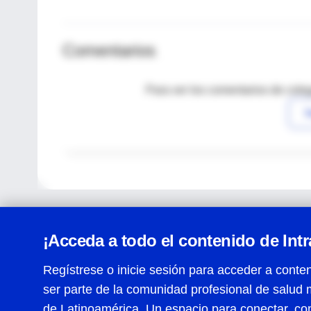
Comentarios
Para ver los comentarios de coleg
I
¡Acceda a todo el contenido de Int
Regístrese o inicie sesión para acceder a conten
ser parte de la comunidad profesional de salud 
Centro de Ayuda
de Latinoamérica. Un espacio para conectar, co