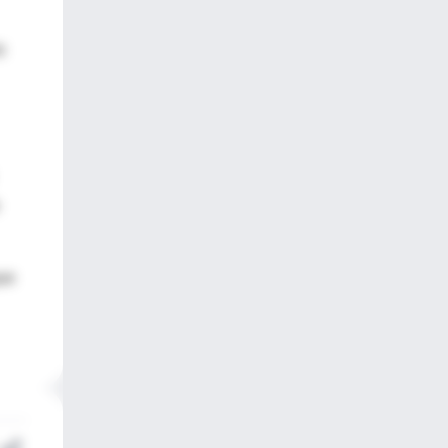
o
que