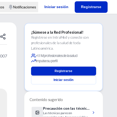
Iniciar sesión
Registrarse
tos
Notificaciones
¡Súmese a la Red Profesional!
Regístrese en IntraMed y conecte con
profesionales de la salud de toda
Latinoamérica.
2007
+1.1 M profesionales de la salud
Impulse su perfil
Registrarse
Iniciar sesión
Contenido sugerido
Precaución con las técnicas
Las técnicas parecen
de manipulación de la