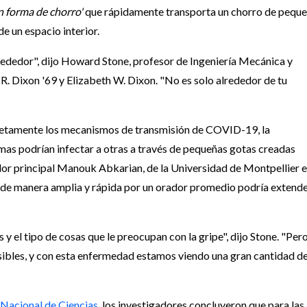
n forma de chorro'
que rápidamente transporta un chorro de pequ
e un espacio interior.
lrededor", dijo Howard Stone, profesor de Ingeniería Mecánica y
R. Dixon '69 y Elizabeth W. Dixon. "No es solo alrededor de tu
pletamente los mecanismos de transmisión de COVID-19, la
omas podrían infectar a otras a través de pequeñas gotas creadas
ador principal Manouk Abkarian, de la Universidad de Montpellier 
o de manera amplia y rápida por un orador promedio podría extend
y el tipo de cosas que le preocupan con la gripe", dijo Stone. "Per
isibles, y con esta enfermedad estamos viendo una gran cantidad d
 Nacional de Ciencias
, los investigadores concluyeron que para las