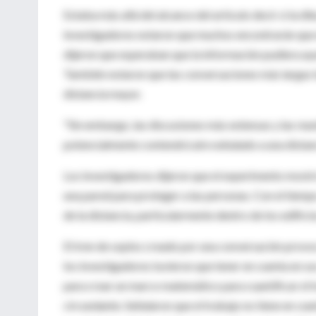
Estaba más allá del alcance del artículo decir si la di
investigadores notaron que muchos encontrarán que e
dijeron que esperaban que la información pudiera ayu
También notaron que las conversaciones más largas te
distancia mayor.
"Sin embargo, las discusiones más extensas y las reu
potencialmente contendrá aire exhalado a una distanc
Los investigadores dijeron que el experimento mostr
una pared para proteger a las personas. Con el tiemp
de la distancia, particularmente dentro de los edificio
El tren de soplos creado por una conversación provoc
los investigadores tuvieron que tener en cuenta en su
para crear un marco matemático para cuantificar el t
circundante. Señalaron que el trabajo no tiene en cue