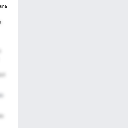
 una
e
s
cil
da
te