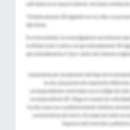
suficiente en un espacio interior sin buena ventilación
"Si habla durante 30 segundos en voz alta, va a proyec
dijo Stone.
En el documento, los investigadores encontraron que
la distancia de 2 metros en aproximadamente 30 segun
aproximadamente el 3 por ciento del volumen origina
Instantánea de visualización del flujo de la exhalac
en dos situaciones de respiración diferentes.
correspondientes mostradas con el código de color 
correspondiente (D). Tenga en cuenta las velocidad
los dos casos son cualitativamente similares duran
características de chorro. El campo de visión en to
Esquema del contraste cualitativo 