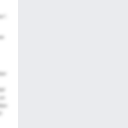
or",
ban
áser
dad
 en
iben
)