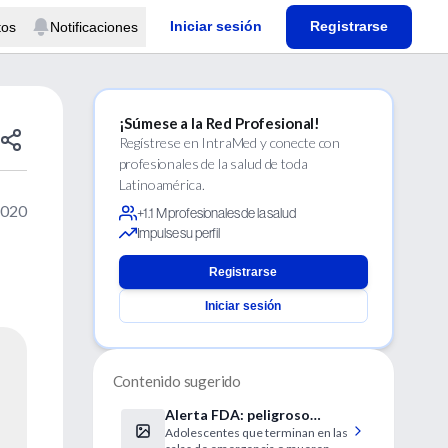
Iniciar sesión
Registrarse
tos
Notificaciones
¡Súmese a la Red Profesional!
Regístrese en IntraMed y conecte con
profesionales de la salud de toda
Latinoamérica.
2020
+1.1 M profesionales de la salud
Impulse su perfil
Registrarse
Iniciar sesión
Contenido sugerido
Alerta FDA: peligroso
Adolescentes que terminan en las
“juego” adolescente con