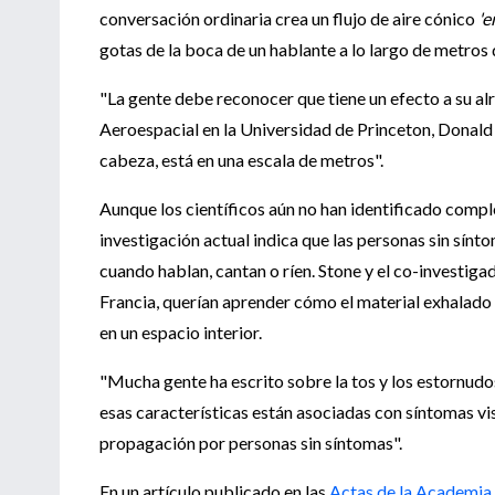
conversación ordinaria crea un flujo de aire cónico
'e
gotas de la boca de un hablante a lo largo de metros d
"La gente debe reconocer que tiene un efecto a su a
Aeroespacial en la Universidad de Princeton, Donald 
cabeza, está en una escala de metros".
Aunque los científicos aún no han identificado com
investigación actual indica que las personas sin sínt
cuando hablan, cantan o ríen. Stone y el co-investig
Francia, querían aprender cómo el material exhalad
en un espacio interior.
"Mucha gente ha escrito sobre la tos y los estornudos 
esas características están asociadas con síntomas v
propagación por personas sin síntomas".
En un artículo publicado en las
Actas de la Academia