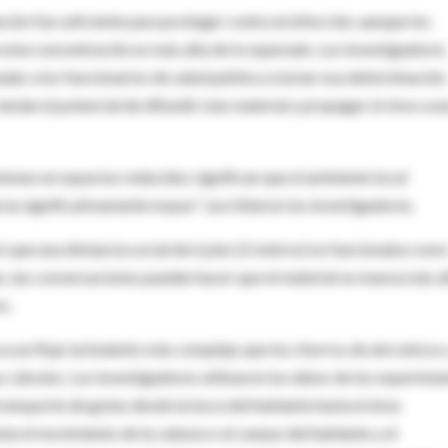
lución fue suficiente para proteger contra la infección, aunque los
sta concentración es más alta de lo esperado. Los investigadores
dar a los funcionarios de salud pública a tomar esa determinación
nían el potencial de difundir más material y propagar el virus a u
niones en espacios reducidos significan que el ambiente local
ia significativamente mayor", escribieron los investigadores.
ó que una distancia social de 6 pies (2 metros) no funcionaba com
o, las conversaciones pueden hacer que el material se mueva más al
s.
a un flujo turbulento más complejo que los chorros de aire únicos 
s cálculos. Los investigadores utilizaron los datos de los experime
ransporte de gotas desde la boca del hablante hasta el área
nta el movimiento de la cabeza o el cuerpo del hablante y el