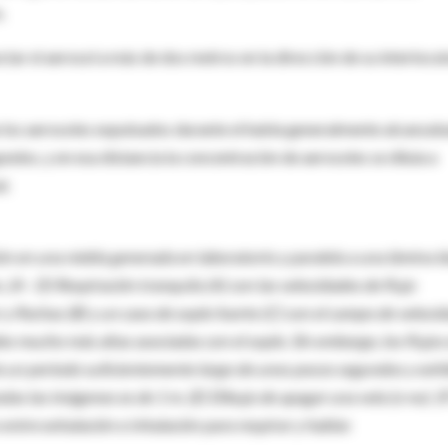
.
tar el aerosol a más de dos metros en la dirección de su interlocut
 los aerosoles expulsados ​​durante el habla generalmente alcanza
dos, y en esa distancia la concentración de aerosoles se diluía a
l.
ión en una niebla generada en laboratorio y paralela a una lámina l
 (A - D) Respiración tranquila (A) con las velocidades de flujo
y flechas (B) y un caso de soplo fuerte (C) con el campo de veloci
es mucho más altas asociadas con el soplo. Sin embargo, los flujos
te un período suficientemente largo de unos pocos segundos y exh
das las imágenes es de 1 m. (E) Dibujo de apagar una vela (o no). (F
entre exhalación e inhalación para respirar y hablar.