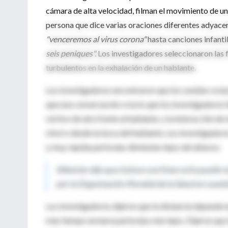
cámara de alta velocidad, filman el movimiento de un
persona que dice varias oraciones diferentes adyacen
"venceremos al virus corona"
hasta canciones infanti
seis peniques".
Los investigadores seleccionaron las f
turbulentos en la exhalación de un hablante.
Los investigadores encontraron que los sonidos ocl
que una conversación crea lo que los investigadores
vórtice de aire frente al hablante, y la interacción d
chorro desde la boca del hablante. Los investigadores
y muy rápida partículas diminutas lejos del altavoz.
Abkarian dijo que incluso una frase corta puede m
por la Organización Mundial de la Salud en cuest
Los investigadores dijeron que la distancia depende 
más tiempo enviará partículas más lejos. Dijeron que 