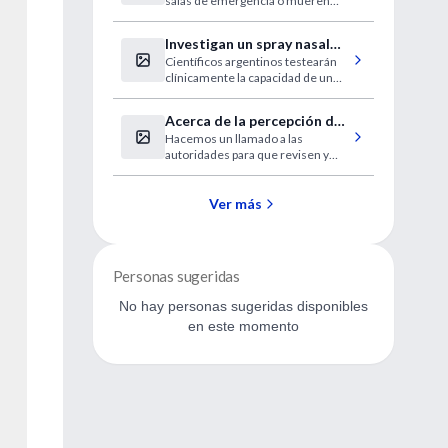
salas de emergencia o mueren
difenhidramina
después de participar en el
“Desafío Benadryl”
Investigan un spray nasal
Científicos argentinos testearán
contra el COVID-19
clínicamente la capacidad de un
fármaco aprobado por la ANMAT
para filtrar la infección por SARS-
Acerca de la percepción de
CoV-2 por la vía nasal y frenar
Hacemos un llamado a las
peligrosidad de las psicosis
tempranamente la expansión del
autoridades para que revisen y
virus en el organismo.
agudas
solucionen en forma sumaria la
situación
Ver más
Personas sugeridas
No hay personas sugeridas disponibles
en este momento