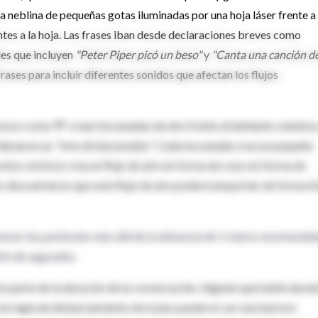
a neblina de pequeñas gotas iluminadas por una hoja láser frente a
tes a la hoja. Las frases iban desde declaraciones breves como
les que incluyen
"Peter Piper picó un beso"
y
"Canta una canción d
rases para incluir diferentes sonidos que afectan los flujos
usivos como
'P'
crean bocanadas de aire frente al hablante, mientra
 llamaron un
"tren de bocanadas"
. Cada bocanada crea un pequeño
e estos vórtices crea un flujo de aire en forma de cono en forma de
 descubrieron que este flujo de aire podía transportar de forma fá
over las partículas más allá de la distancia de 1 metro recomenda
ión de segundos.
en parte de la duración de la conversación. Alguien que hable duran
la regla de distanciamiento de 6 pies puede no ser una barrera