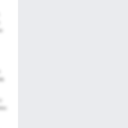
.
na
o
lá
y
ntos