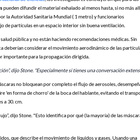
s
pueden difundir el material exhalado al menos hasta, si no más all
r la Autoridad Sanitaria Mundial ( 1 metro) y funcionarios
o de partículas en un espacio interior sin buena ventilación.
 salud pública y no están haciendo recomendaciones médicas. Sin
ca deberían considerar el movimiento aerodinámico de las partícul
r importante para la propagación dirigida.
ión”, dijo Stone. "Especialmente si tienes una conversación extensa
 máscaras no bloquean por completo el flujo de aerosoles, desempe
ire 'en forma de chorro' de la boca del hablante, evitando el transp
s a 30. cm.
o”, dijo Stone. "Esto identifica por qué (la mayoría) de las máscar
uidos, que describe el movimiento de líquidos y gases. Usando una