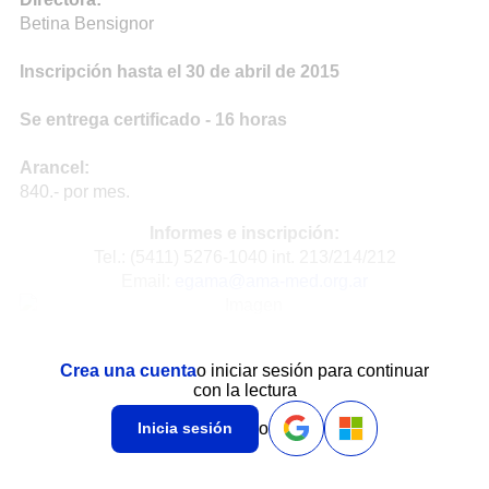
Betina Bensignor
Inscripción hasta el 30 de abril de 2015
Se entrega certificado - 16 horas
Arancel:
840.- por mes.
Informes e inscripción:
Tel.: (5411) 5276-1040 int. 213/214/212
Email:
egama@ama-med.org.ar
Crea una cuenta
o iniciar sesión para continuar
con la lectura
o
Inicia sesión