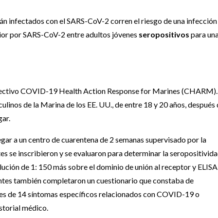
tán infectados con el SARS-CoV-2 corren el riesgo de una infección
erior por SARS-CoV-2 entre adultos jóvenes
seropositivos
para un
rospectivo COVID-19 Health Action Response for Marines (CHARM).
nos de la Marina de los EE. UU., de entre 18 y 20 años, después 
gar.
legar a un centro de cuarentena de 2 semanas supervisado por la
tes se inscribieron y se evaluaron para determinar la seropositivid
ución de 1: 150 más sobre el dominio de unión al receptor y ELISA
antes también completaron un cuestionario que constaba de
mes de 14 síntomas específicos relacionados con COVID-19 o
storial médico.