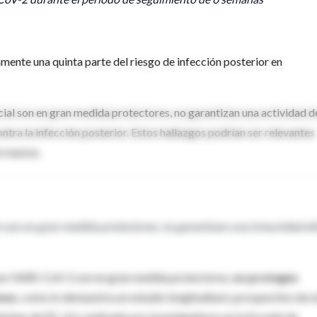
ente una quinta parte del riesgo de infección posterior en
icial son en gran medida protectores, no garantizan una actividad d
tra la infección posterior. Estos hallazgos podrían ser relevantes
n masiva.
n son en gran medida protectores, no garantizan una inmunidad ef
 por SARS-CoV-2 son en gran medida protectores,
no protegen
enes
, como lo demuestra un estudio longitudinal y prospectivo de 
ines de EE. UU. realizado por investigadores en la Escuela de