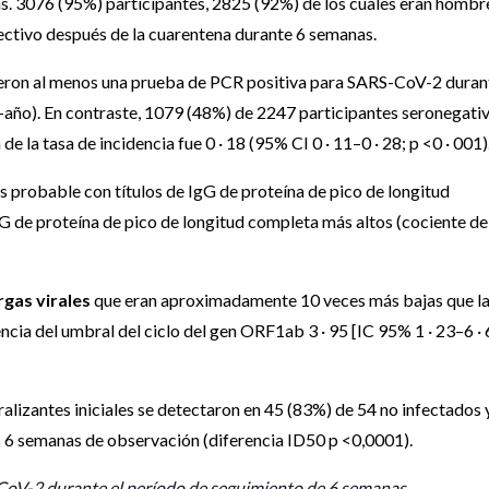
s. 3076 (95%) participantes, 2825 (92%) de los cuales eran hombr
ectivo después de la cuarentena durante 6 semanas.
vieron al menos una prueba de PCR positiva para SARS-CoV-2 duran
a-año). En contraste, 1079 (48%) de 2247 participantes seronegati
e la tasa de incidencia fue 0 · 18 (95% CI 0 · 11–0 · 28; p <0 · 001)
ás probable con títulos de IgG de proteína de pico de longitud
G de proteína de pico de longitud completa más altos (cociente de
rgas virales
que eran aproximadamente 10 veces más bajas que l
ncia del umbral del ciclo del gen ORF1ab 3 · 95 [IC 95% 1 · 23–6 · 
tralizantes iniciales se detectaron en 45 (83%) de 54 no infectados 
s 6 semanas de observación (diferencia ID50 p <0,0001).
CoV-2 durante el período de seguimiento de 6 semanas