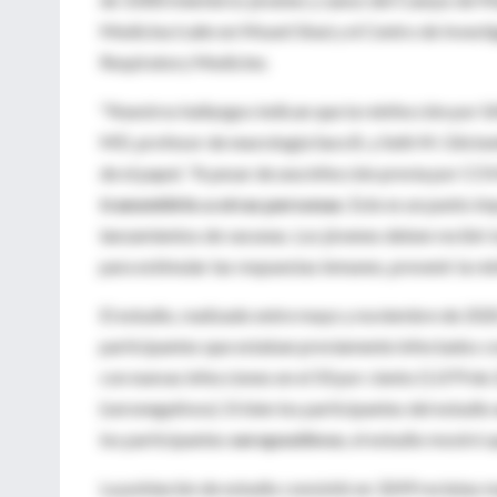
Medicina Icahn en Mount Sinai y el Centro de Invest
Respiratory Medicine.
"Nuestros hallazgos indican que la reinfección por S
MD, profesor de neurología Sara B. y Seth M. Glicken
de el papel. "A pesar de una infección previa por CO
transmitirlo a otras personas
. Este es un punto i
lanzamientos de vacunas. Los jóvenes deben recibir l
para estimular las respuestas inmunes, prevenir la rei
El estudio, realizado entre mayo y noviembre de 2020
participantes que estaban previamente infectados co
con nuevas infecciones en el 50 por ciento (1.079 de
(seronegativos). Si bien los participantes del estudio
los participantes
seropositivos
, el estudio mostró 
La población de estudio consistió en 3249 reclutas 