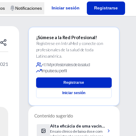
Iniciar sesión
Registrarse
tos
Notificaciones
¡Súmese a la Red Profesional!
Regístrese en IntraMed y conecte con
profesionales de la salud de toda
Latinoamérica.
2021
+1.1 M profesionales de la salud
Impulse su perfil
Registrarse
Iniciar sesión
Contenido sugerido
Alta eficácia de uma vacina
Ensaio clínico de baixa dose com
candidata contra a malária