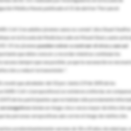
igación Médica Naval, publicado el 15 de abril en The Lancet
ARS-CoV-2 en adultos jóvenes sanos es común", dice Stuart Sealfon
haus en la Escuela de Medicina Icahn en Mount Sinai y autor princ
VID-19, los jóvenes
pueden volver a contraer el virus y aun así
mportante que debe conocer y recordar mientras continúan los
a vacuna siempre que sea posible, ya que la vacunación es necesari
nfección y reducir la transmisión ".
, reveló que alrededor del 10 por ciento (19 de 189) de los
n SARS-CoV-s (seropositivos) se volvieron a infectar, en compara
 2247) de los participantes que no habían sido previamente infecta
seronegativos
tenían un riesgo cinco veces mayor de infección q
que las personas seropositivas aún corren el riesgo de reinfección.
marinos predominantemente varones de 18 a 20 años de edad que, a