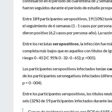
continuaron en el período de cuarentena de 2 semana
fueron seguidos durante el período de estudio prosp
Entre 189 participantes seropositivos, 19 (10%) tu
el seguimiento de 6 semanas (1 · 1 casos por person
dieron positivo (6,2 casos por persona-año). La razón d
Entre los reclutas
seropositivos
, la infección fue m
completa más bajos que en aquellos con títulos de Ig
riesgo 0 · 45 [IC 95% 0 · 32–0 · 65]; p <001).
Los participantes seropositivos infectados tenían
ca
de los participantes seronegativos infectados (difere
p = 0 · 004).
Entre los participantes seropositivos, los títulos neu
seis (32%) de 19 participantes infectados durante la
Curvas de incidencia positivas por PCR de SARS-