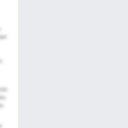
,
ipal
a
ción
dos
ue
l