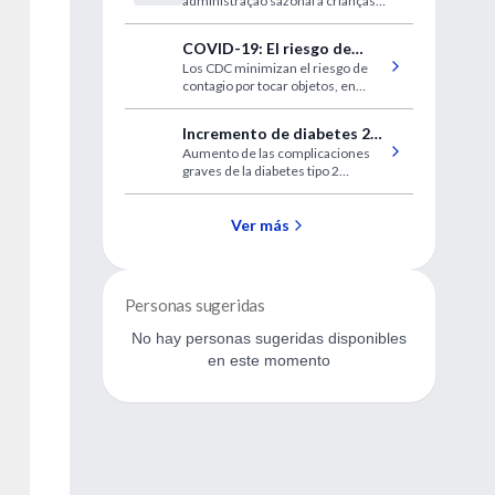
administração sazonal a crianças
em Burkina Faso
COVID-19: El riesgo de
Los CDC minimizan el riesgo de
contagio al tocar
contagio por tocar objetos, en
superficies es de 1 en 10.000
situaciones normales basta con
limpiar con jabón
Incremento de diabetes 2
Aumento de las complicaciones
pediátrica en COVID-19
graves de la diabetes tipo 2
pediátrica durante la pandemia de
COVID-19
Ver más
Personas sugeridas
No hay personas sugeridas disponibles
en este momento