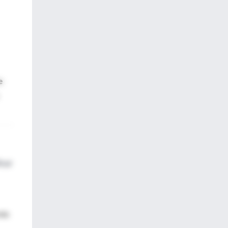
e
icaz
más