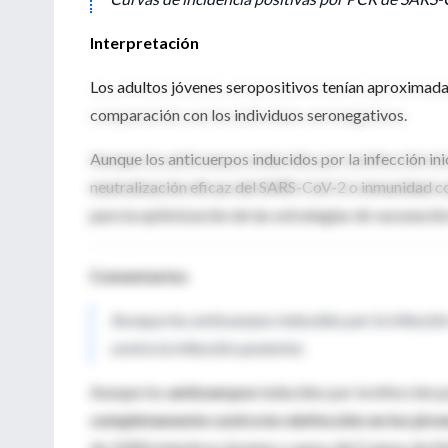
Interpretación
Los adultos jóvenes seropositivos tenían aproximadam
comparación con los individuos seronegativos.
Aunque los anticuerpos inducidos por la infección in
neutralización eficaz del SARS-CoV-2 o inmunidad con
para la optimización de las estrategias de vacunació
Comentarios
Aunque los anticuerpos inducidos por la infecció
contra la infección posterior.
Aunque los
anticuerpos
inducidos por la infección
completamente contra la reinfección en los jóv
de 3.000 miembros jóvenes y sanos del Cuerpo de Mar