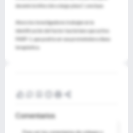
durante la infección a largo plazo”, concluye.
Ahora los investigadores trabajan en la
identificación del factor bacteriano que activa
PARP-1, que podría ser una prometedora diana
terapéutica.
Comentarios
Para ver los comentarios de colegas o