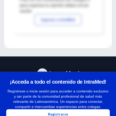
para expresar tu opinión debes iniciar
sesión
Ingresar a IntraMed
¡Acceda a todo el contenido de IntraMed!
Centro de Ayuda
Regístrese o inicie sesión para acceder a contenido exclusivo
y ser parte de la comunidad profesional de salud más
relevante de Latinoamérica. Un espacio para conectar,
Términos y condiciones
compartir e intercambiar experiencias entre colegas.
| Políticas de privacidad
Registrarse
| Todos los derechos reservados | Copyright 1997-2026