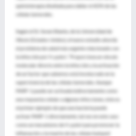
quimioterapia diseñada para dañar el ADN de las
células tumorales.
Según el Dr. Seven Blanke, de la Universidad de
Illinois (Estados Unidos), el nuevo estudio aborda
el problema de salud más urgente relacionado con
la infección por H. pylori. “Proporciona un vínculo
molecular directo entre la infección y la activación
de un factor que sabemos está involucrado en la
supervivencia de las células tumorales. Aunque
PARP-1 puede ser activada indirectamente como
una respuesta celular a algunas infecciones, éste es
el primer ejemplo de que una bacteria puede
activar PARP-1 directamente, tal vez en este caso
como un mecanismo de H. pylori para promover la
inflamación y la muerte de las células huésped