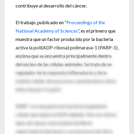
contribuye al desarrollo del cáncer.
El trabajo, publicado en “
Proceedings of the
National Academy of Sciences
”, es el primero que
muestra que un factor producido por la bacteria
activa la poli(ADP-ribosa) polimarasa-1 (PARP-1),
enzima que se encuentra principalmente dentro
del núcleo de las células animales. Se trata de un
regulador de la respuesta inflamatoria y de la
muerte celular, dos procesos característicos de la
infección por H. pylori.
PARP-1 es una parte normal de la maquinaria
celular que repara el ADN dañado. Pero en ciertos
tipos de cáncer, esta enzima facilita la
supervivencia del tumor y socava la acción de la