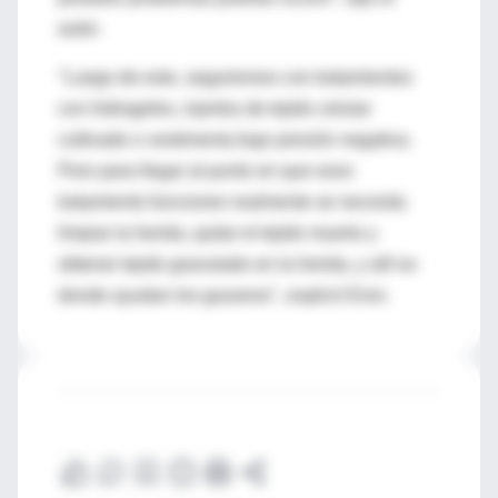
autor.
"Luego de esto, seguiremos con tratamientos
con hidrogeles, injertos de tejido celular
cultivado o vestimenta bajo presión negativa.
Pero para llegar al punto en que esos
tratamiento funcionen realmente se necesita
limpiar la herida, quitar el tejido muerto y
obtener tejido granulado en la herida, y allí es
donde ayudan los gusanos", explicó Eron.