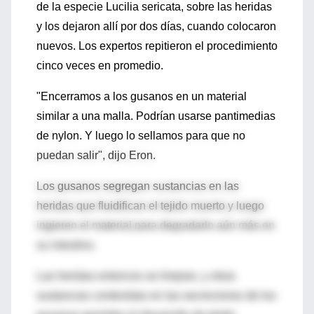
de la especie Lucilia sericata, sobre las heridas
y los dejaron allí por dos días, cuando colocaron
nuevos. Los expertos repitieron el procedimiento
cinco veces en promedio.
"Encerramos a los gusanos en un material
similar a una malla. Podrían usarse pantimedias
de nylon. Y luego lo sellamos para que no
puedan salir", dijo Eron.
Los gusanos segregan sustancias en las
heridas que fluidifican el tejido muerto y luego
ingieren el material para degradarlo aún más en
su intestino.
Las heridas entonces se limpian, y otras
sustancias contenidas en las secreciones de los