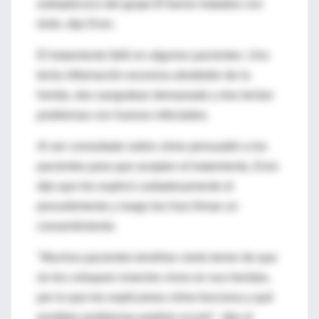
estreptococo del grupo B fueron tratados con
éxito, dijo Eron.
El tratamiento falló en algunos pacientes. Uno
tenía inflamación excesiva alrededor de la
herida, dos sangraban demasiado y tres tenían
problemas con huesos infectados.
Al ser consultado sobre cómo persuadió a los
pacientes para que acepten el tratamiento, Eron
dijo que les explicó cuidadosamente el
procedimiento y luego les hizo firmar un
consentimiento.
"Muchos pacientes tendrían cierto temor de que
se les coloquen insectos vivos en sus heridas,
por lo que les explicamos cómo funciona y qué
posibles problemas podrían ocurrir", dijo el