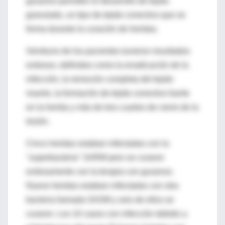
gusanos permiten el desarrollo de tejido
granulado, un tipo de tejido conectivo que se
forma durante la curación de heridas.
Veintiuno de los pacientes tuvieron resultados
exitosos, definidos como la erradicación de la
infección, la remoción completa del tejido
muerto, la formación de tejido conectivo fuerte
en la herida y más de tres cuartos de cierre de la
lesión.
Cinco heridas estaban infectadas con la
"superbacteria" SARM pero se curaron
exitosamente con la terapia con gusanos.
Nueve heridas estaban infectadas con otra
bacteria llamada SASM y seis de ellos se
curaron. Los 10 casos con infección debido a