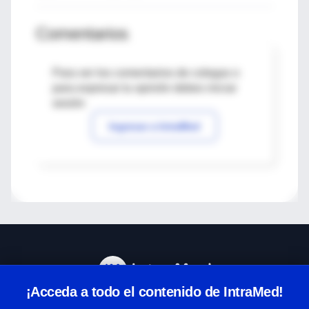
Comentarios
Para ver los comentarios de colegas o
para expresar tu opinión debes iniciar
sesión
Ingresar a IntraMed
¡Acceda a todo el contenido de IntraMed!
Centro de Ayuda