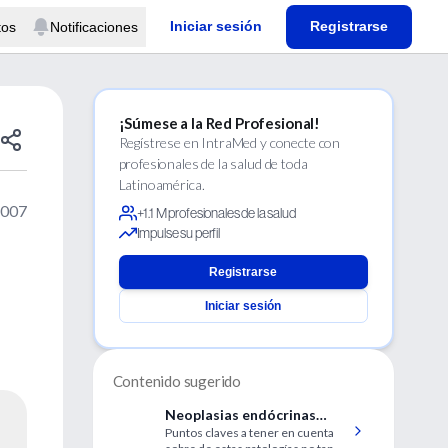
Iniciar sesión
Registrarse
tos
Notificaciones
¡Súmese a la Red Profesional!
Regístrese en IntraMed y conecte con
profesionales de la salud de toda
Latinoamérica.
2007
+1.1 M profesionales de la salud
Impulse su perfil
Registrarse
Iniciar sesión
Contenido sugerido
Neoplasias endócrinas
Puntos claves a tener en cuenta
múltiples y sindromes