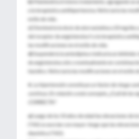
b)
Mantendría el mismo tratamiento, agregando un a
a la terapéutica antihipertensiva. Reforzaría las modi
estilo de vida .
c)
Disminuiría la dosis de atorvastatina a 20 mg/día 
del receptor de angiotensina II a la terapéutica antih
las modificaciones en el estilo de vida.
d)
Suspendería la amlodipina e indicaría un inhibidor
de angiotensina sólo o eventualmente en combinació
tiazídico. Reforzaría las modificaciones en el estilo d
4.
La hipertensión constituye un factor de riesgo ca
continuo. En relación a este concepto, ¿Cuál de las s
CORRECTA?
a)
Luego de los 50 años de edad las elevaciones de la 
(TAS) se asocian con mayor riesgo que las elevaciones
diastólica (TAD).