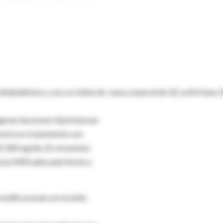
dislipidémico y con un índice de masa corporal de 32, sufrió hace 
genes lacunares hipointensas
entra en tratamiento con
S 100 mg/día. En el examen
ducta MÁS adecuada frente a
odificaciones en el estilo