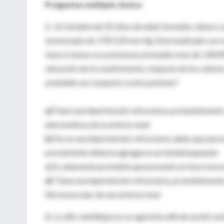
Preguntas múltiple choice:
1.
Un hombre de 55 años de edad, fumador, obeso y d
tensionales de 170/110 mm Hg. Está medicado con en
hace 6 meses sus presiones promedio eran de 130/8
elevación de la creatininemia, respecto de los valor
probable con respecto a este paciente?
a)
Tiene una hipertensión refractaria, probablemente
ateromatosa de la arteria renal
b)
No es una hipertensión refractaria, dado que para
previamente debería agregarse un betabloqueante
c)
Es altamente probable que presente un feocromo
d)
Tiene una hipertensión refractaria, probablemente
fibromuscular de una arteria renal
2.
La alfa-metildopa es un agonista alfa de acción ce