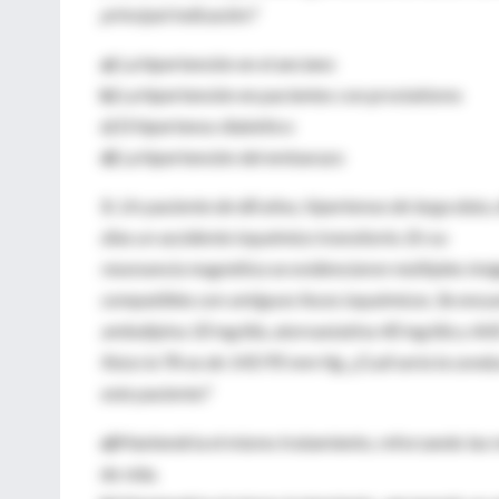
principal indicación?
a)
La hipertensión en el anciano
b)
La hipertensión en pacientes con prostatismo
c)
El hipertenso diabético
d)
La hipertensión del embarazo
3.
Un paciente de 68 años, hipertenso de larga data, 
días un accidente isquémico transitorio. En su
resonancia magnética se evidenciaron múltiples imá
compatibles con antiguos focos isquémicos. Se encu
amlodipina 10 mg/día, atorvastatina 40 mg/día y AA
físico la TA es de 145/95 mm Hg. ¿Cuál sería la con
este paciente?
a)
Mantendría el mismo tratamiento, reforzando las m
de vida.