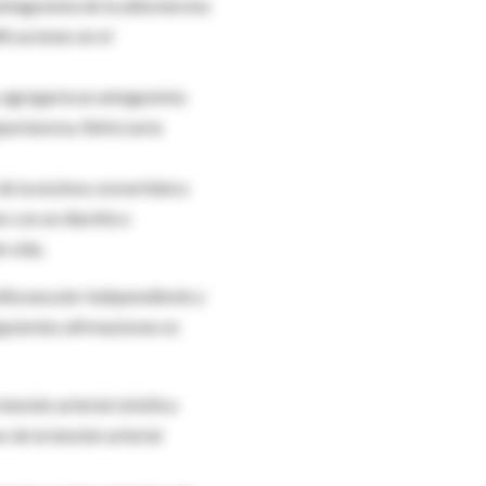
ntagonista de la aldosterona
ficaciones en el
y agregaría un antagonista
ipertensiva. Reforzaría
 de la enzima convertidora
n con un diurético
e vida.
rdiovascular independiente y
iguientes afirmaciones es
tensión arterial sistólica
 de la tensión arterial