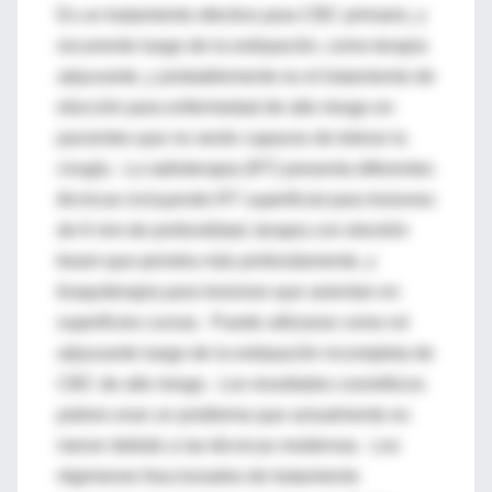
Es un tratamiento efectivo para CBC primario, y
recurrente luego de la extirpación, como terapia
adyuvante, y probablemente es el tratamiento de
elección para enfermedad de alto riesgo en
pacientes que no serán capaces de tolerar la
cirugía. La radioterapia (RT) presenta diferentes
técnicas incluyendo RT superficial para lesiones
de 6 mm de profundidad, terapia con electrón
beam que penetra más profundamente, y
braquiterapia para lesiones que asientan en
superficies curvas. Puede utilizarse como rol
adyuvante luego de la extirpación incompleta de
CBC de alto riesgo. Los resultados cosméticos
pobres eran un problema que actualmente es
menor debido a las técnicas modernas. Los
régimenes fraccionados de tratamiento