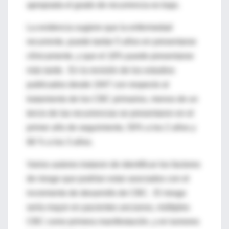
apropiada el grado de recurrencia es bajo.
La evidencia sugiere que la enfermedad
recurrente, puede tardar 5 años en presentarse
clínicamente, y que el 18% puede presentarse
más tarde. En la revisión de los estudios
publicados desde 1947 con respecto al
tratamiento de los CBC primarios, menos de un
tercio de las recurrencias se presentaron en el
primer año de seguimiento, 50% a los 2 años y
66 % a los 3 años.
Varios autores trataron de identificar los factores
de riesgo que podrían estar asociados con el
incremento de desarrollo de CBC. El riesgo
sería mayor en pacientes ancianos, múltiples
CBC como primera manifestación, y en tumores