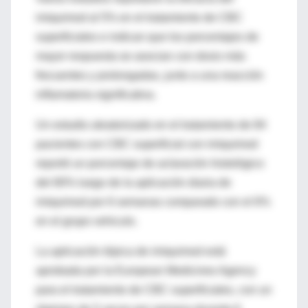
imiquimod al 5% en el tratamiento de CBC
superficiales e indican que los porcentajes de
mayor respuesta se asocian con dosis más
frecuentes y prolongadas, junto a una reacción
inflamatoria significativa.
Un estudio aleatorizado en el tratamiento de 84
pacientes con CBC superficial con imiquimod
reportó un porcentaje de aclaración histológico
del 80% luego de la aplicación diaria de
imiquimod por 6 semanas comparado con el 6%
en el grupo vehiculo.
La aplicación tópica de imiquimod está
aprobada por la European Medicines Agency
para el tratamiento de CBC superficiales, con un