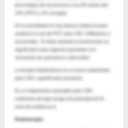
porcentajes de recurrencia a los 60 meses del
14% (PDT) y 4% (cirugía).
En la actualidad no hay buena evidencia para
sostener el uso de PDT para CBC infiltrativos o
recurrentes. El dolor durante la iluminación es
significativo para algunos pacientes con
sensación de quemazon y disconfort.
La terapia fotodinámica es un buen tratamiento
para CBC superficiales primarios.
Es un tratamiento razonable para CBC
nodulares de bajo riesgo (recomendación B,
nivel de evidencia I).
Radioterapia: