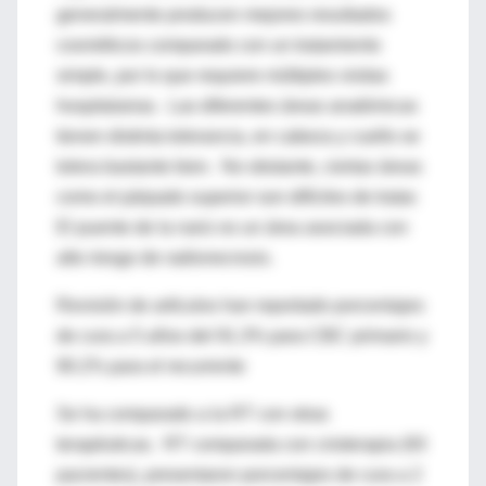
generalmente producen mejores resultados
cosméticos comparado con un tratamiento
simple, por lo que requiere múltiples visitas
hospitalarias. Las diferentes áreas anatómicas
tienen distinta tolerancia, en cabeza y cuello se
tolera bastante bien. No obstante, ciertas áreas
como el párpado superior son difíciles de tratar.
El puente de la nariz es un área asociada con
alto riesgo de radionecrosis.
Revisión de artículos han reportado porcentajes
de cura a 5 años del 91.3% para CBC primario y
90.2% para el recurrente
Se ha comparado a la RT con otras
terapéuticas. RT comparada con crioterapia (93
pacientes), presentaron porcentajes de cura a 2