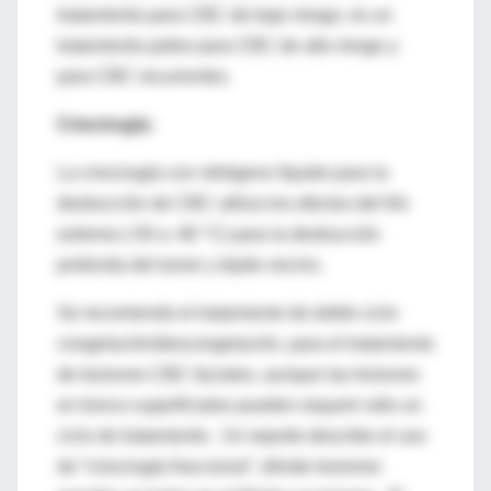
tratamiento para CBC de bajo riesgo, es un
tratamiento pobre para CBC de alto riesgo y
para CBC recurrentes.
Criocirugía:
La criocirugía con nitrógeno líquido para la
destrucción de CBC utiliza los efectos del frío
extremo (-50 a -60 °C) para la destrucción
profunda del tumor y tejido vecino.
Se recomienda el tratamiento de doble ciclo
congelación/descongelación, para el tratamiento
de lesiones CBC faciales, aunque las lesiones
en tronco superficiales pueden requerir sólo un
ciclo de tratamiento. Un reporte describe el uso
de “criocirugía fraccional”, dónde lesiones