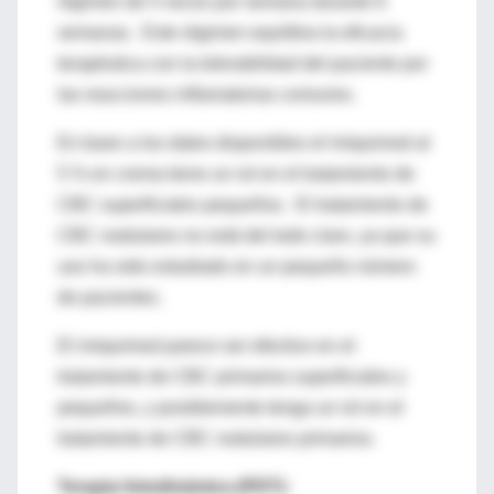
régimen de 5 veces por semana durante 6
semanas. Este régimen equilibra la eficacia
terapéutica con la tolerabilidad del paciente por
las reacciones inflamatorias comunes.
En base a los datos disponibles el imiquimod al
5 % en crema tiene un rol en el tratamiento de
CBC superficiales pequeños. El tratamiento de
CBC nodulares no está del todo claro, ya que su
uso ha sido estudiado en un pequeño número
de pacientes.
El imiquimod parece ser efectivo en el
tratamiento de CBC primarios superficiales y
pequeños, y posiblemente tenga un rol en el
tratamiento de CBC nodulares primarios.
Terapia fotodinámica (PDT):