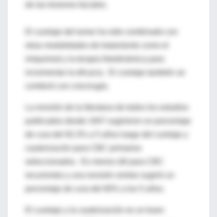
de las lesiones faciales.
El curetaje del tumor ha sido combinado con
otras modalidades de tratamiento como el
imiquimod y la terapia fotodinámica para
incrementar la eficacia. El curetaje también se
combinó con criocirugía.
La revisión de la literatura de todos los estudios
publicados desde 1947 sugirieron un porcentaje
de cura del 92.3% a 5 años luego del curetaje y
cauterización para CBC primarios
seleccionados. Es menos útil para CBC
recurrentes y una revisión similar sugirió un
porcentaje de cura del 60% a los 5 años.
El curetaje y la cauterización es un buen