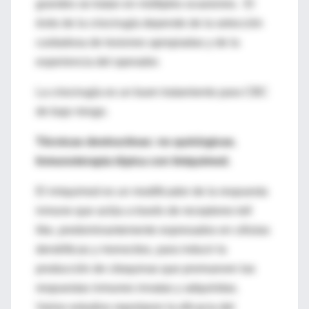
grandes se tratan en múltiples ocasiones. El
éxito de la criocirugía depende de la selección
cuidadosa de lesiones apropiadas y de la
experiencia del operador.
La criocirugía es un buen tratamiento para CBC
de bajo riesgo.
Técnicas destructivas: no quirúrgicas.
Inmunoterapia tópica con Imiquimod.
El imiquimod es un modificador de la respuesta
inmune que actúa a través de receptores toll
like, predominantemente expresados en células
dendríticas y monocitos, para inducir la
producción de citoquinas que promueven las
respuestas inmunes innatas y adquiridas.
Varios estudios reportaron la eficacia del