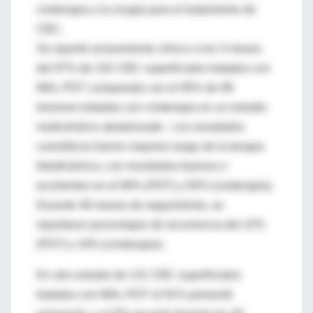
crioterapia y la cirugía para el tratamiento de
CBC.
Se reportó aclaramiento clínico a los 3 meses
del 97% de 102 CBC superficiales tratados con
MAL-PDT comparado con el 95% de 98
lesiones tratadas con crioterapia en un estudio
multicéntrico aleatorizado. Los resultados
cosméticos fueron mejores luego de la terapia
fotodinámica, con resultados buenos o
excelentes en el 89% (PDT) y 50% (crioterapia).
Durante 48 meses de seguimiento, se
reportaron porcentajes de recurrencia del 22%
(PDT) y 19% (crioterapia).
En otro estudio de 131 CBC superficiales
tratados con MAL-PDT el 91% presentó