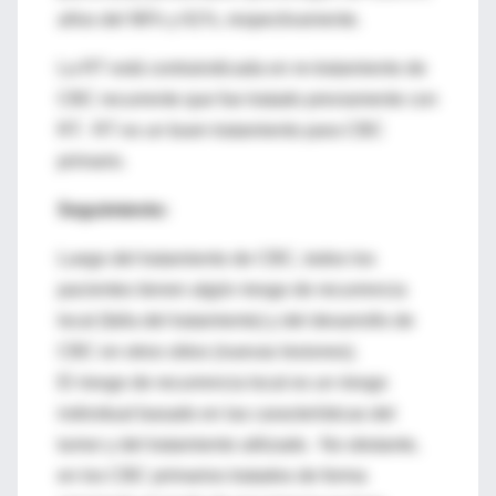
años del 96% y 61%, respectivamente.
La RT está contraindicada en re-tratamiento de
CBC recurrente que fue tratado previamente con
RT. RT es un buen tratamiento para CBC
primario.
Seguimiento:
Luego del tratamiento de CBC, todos los
pacientes tienen algún riesgo de recurrencia
local (falla del tratamiento) y del desarrollo de
CBC en otros sitios (nuevas lesiones).
El riesgo de recurrencia local es un riesgo
individual basado en las características del
tumor y del tratamiento utilizado. No obstante,
en los CBC primarios tratados de forma