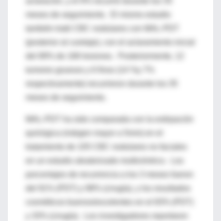
aclaración, y el 9% recurrió durante los 35
meses de seguimiento. El mismo estudio
también trató CBC nodulares con MAL-PDT
(posterior al curetaje), con el aclaramiento inicial
del 89% de 168 lesiones. Posteriormente, 12
tumores gruesos y 6 finos (14 %y 7%
respectivamente) recurrieron durante los 35
meses de seguimiento.
MAL-PDT ha sido comparada con la extirpación
quirúrgica (márgen mayor a 5mm) en el
tratamiento de 105 CBC nodulares no faciales
en un estudio aleatorizado multicéntrico. Los
porcentajes de recurrencia a los 3 meses fueron
del 91% (PDT) y 98% (cirugía), y los resultados
cosméticos buenos/excelentes en el 83% (PDT)
y 33% (cirugía). Los investigadores reportaron