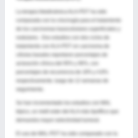
La terapia fotodinámica ALA-PDT ha sido
comparada con la criocirugía para el tratamiento
de los carcinomas basocelulares superficiales y
nodulares. Dos estudios con dos ciclos de
tratamiento con ALA-PDT en carcinoma de
células basales reportaron porcentajes de
aclaración clínica del 95% y 90%, con
porcentajes de recurrencia de 18% y 4.8%
respectivamente, luego de 12 semanas de
seguimiento.
Se han incrementado los estudios con MAL
tópico, un metil ester del ALA más lipofílico que
demuestra mayor selectividad tumoral.
El uso de MAL-PDT ha sido comparado con la