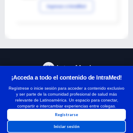
Ingresar a IntraMed
¡Acceda a todo el contenido de IntraMed!
Centro de Ayuda
Regístrese o inicie sesión para acceder a contenido exclusivo
y ser parte de la comunidad profesional de salud más
relevante de Latinoamérica. Un espacio para conectar,
Términos y condiciones
compartir e intercambiar experiencias entre colegas.
| Políticas de privacidad
Registrarse
| Todos los derechos reservados | Copyright 1997-2026
Iniciar sesión