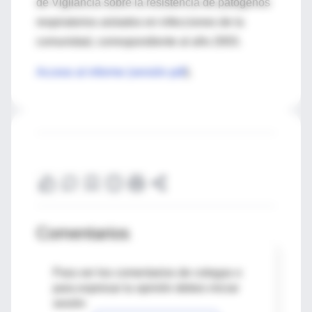
de Vigilancia sobre la resistencia de patógenos
respiratorios aislados en infecciones de la
comunidad, correspondiente al año 2003.
Acceso al informe (versión pdf
).
Comentarios
Para ver los comentarios de colegas o
para expresar tu opinión debes iniciar
sesión