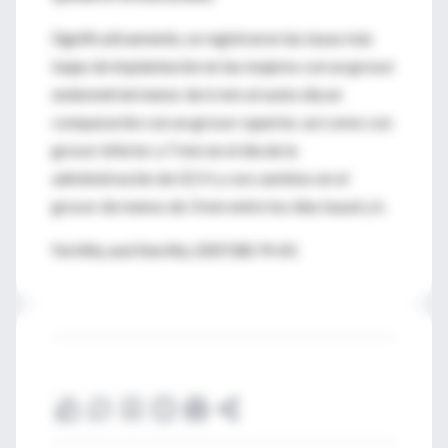
Significativamente, se registraron las tasas más
bajas de implantación en las mujeres con un grosor
endometrial menor de 6 mm al sexto día en
comparación con un grosor superior, así como con
grosor inferior a 7 mm en el día de la
administración de GCH y con cambios en el
grosor de menos de 3 mm entre los días basal y 6.
Fertility and Sterility 2007;88:74-81