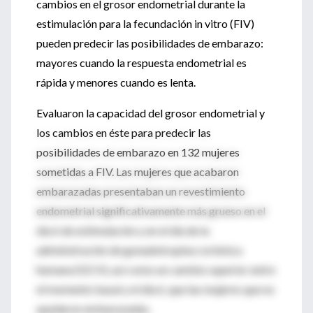
cambios en el grosor endometrial durante la
estimulación para la fecundación in vitro (FIV)
pueden predecir las posibilidades de embarazo:
mayores cuando la respuesta endometrial es
rápida y menores cuando es lenta.
Evaluaron la capacidad del grosor endometrial y
los cambios en éste para predecir las
posibilidades de embarazo en 132 mujeres
sometidas a FIV. Las mujeres que acabaron
embarazadas presentaban un revestimiento
endometrial significativamente más grueso en el
día 6 de estimulación y en el día de la
administración de gonadotropina coriónica
humana (GCH), así como un cambio superior entre
el momento basal y el día 6, que las mujeres que no
quedaron embarazadas.