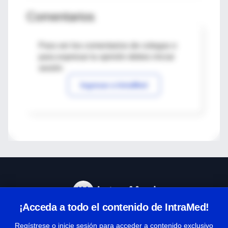
Comentarios
Para ver los comentarios de colegas o
para expresar tu opinión debes iniciar
sesión
Ingresar a IntraMed
¡Acceda a todo el contenido de IntraMed!
Centro de Ayuda
Regístrese o inicie sesión para acceder a contenido exclusivo