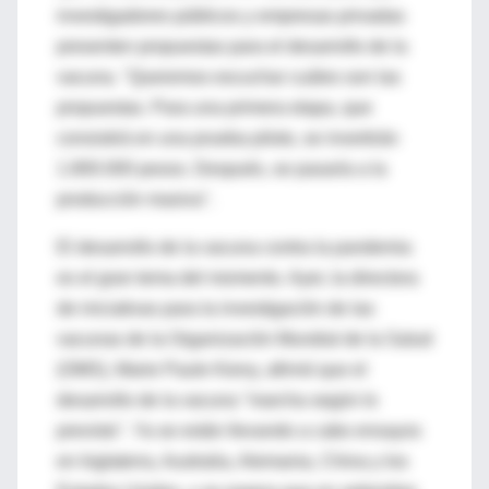
investigadores públicos y empresas privadas
presenten propuestas para el desarrollo de la
vacuna. "Queremos escuchar cuáles son las
propuestas. Para una primera etapa, que
consistirá en una prueba piloto, se invertirán
1.800.000 pesos. Después, se pasaría a la
producción masiva".
El desarrollo de la vacuna contra la pandemia
es el gran tema del momento. Ayer, la directora
de iniciativas para la investigación de las
vacunas de la Organización Mundial de la Salud
(OMS), Marie Paule Kieny, afirmó que el
desarrollo de la vacuna "marcha según lo
previsto". Ya se están llevando a cabo ensayos
en Inglaterra, Australia, Alemania, China y los