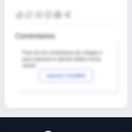
Comentarios
Para ver los comentarios de colegas o
para expresar tu opinión debes iniciar
sesión
Ingresar a IntraMed