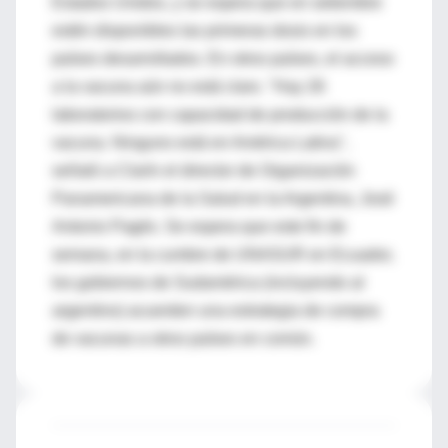
Estados Unidos, y se espera que en setiembre
estén disponibles las primeras dosis en los
países desarrollados. En otros países, el acceso
a la vacuna aún no está claro. "Hay 26
laboratorios con capacidad de producción de la
vacuna. Ninguno está en América Latina",
señaló a Clarín el director de Organización
Panamericana de la Salud en la Argentina, José
Antonio Pagés. Se espera que este fin de
semana, en la cumbre de UNASUR en Ecuador,
los gobiernos de Sudamérica (incluyendo al
argentino) acuerden una estrategia de compra
de vacunas a otros países en común.