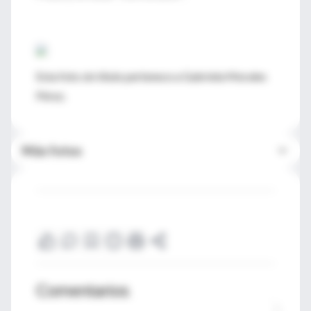
Esta foto sin título pertenece a Gabriela Morales
Pérez.
Más fotos
Comentarios