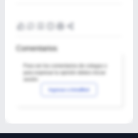
Comentarios
Para ver los comentarios de colegas o
para expresar tu opinión debes iniciar
sesión
Ingresar a IntraMed