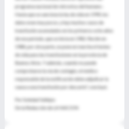
programa nacional de retrovirus del humano-.
Hasta que se sanciona la ley de sida en 1990, los
datos eran muy pocos, y hay muchos casos de
transfusión acumulados en los primeros ocho años
de ese período, que se inicia en 1982. Recién en
1988, por otra parte, se pone en marcha el testeo
de sida para las transfusiones en la provincia de
Buenos Aires. Y además, cuando no puede
comprobarse la vía de contagio, el médico
responsable de la notificación debe adjudicar la
causa a una transfusión por descarte", concluyó.
Por Soledad Vallejos
De la Redacción de LA NACION