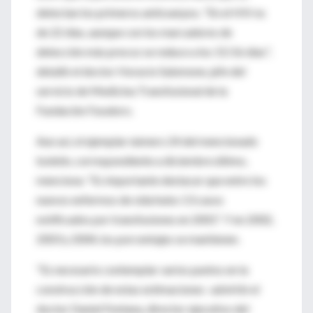
detectan los primeros anticuerpos. "En el HIV es
de 22 días, aunque con los marcadores de
detección más precoz se reduce a los 15/16 días",
detalló el doctor Horacio Salomone, jefe del
servicio de Medicina Transfusional de la
Fundación Favaloro.
Aun así, el ejemplar número 24 del mencionado
boletín, correspondiente a diciembre último,
menciona: "Es importante destacar que entre los
nuevos enfermos de sida hubo 13 casos
notificados por transfusiones en 2001". Y en 2002,
2003 y 2004, los porcentajes se mantienen.
"Es necesario contemplar varios puntos en la
construcción de estas estimaciones -advirtió el
doctor Daniel Fontana, director ejecutivo del