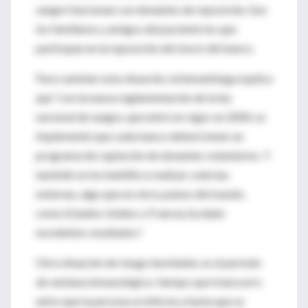
sangre funcionan con donantes de reposición. Son
los familiares y amigos del paciente los que
participan en la reposición del stock del banco.
Para cambiar esta situación, la hematóloga explica
que "con la nueva reglamentación de la ley
nacional de sangre, que entró en vigor en 2004, se
implementó que cada banco deberá tener un
programa de captación de donantes voluntarios. Y
también se los habilitó a realizar colectas
externas, algo que en otros países del mundo,
como Estados Unidos o Francia, ha dado
excelentes resultados".
Otra situación de riesgo inevitable, es el período
de ventana inmunológico: tiempo que transcurre
entre que la persona se infecta y hasta que se