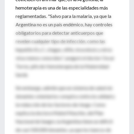
hemoterapia es una de las especialidades más
reglamentadas. "Salvo para la malaria, ya que la
Argentina no es un país endémico, hay controles
obligatorios para detectar anticuerpos que
revelen cualquier tipo de infección, como las
hepatitis B y C, chagas, sífilis, brucelosis y otros
virus menos conocidos", aseguró el doctor Oscar
Torres, jefe de Hemoterapia de la Maternidad
Sardá.
Sin embargo, admite que un sistema de salud sin
donantes voluntarios conspira contra la calidad y
la reducción de los factores de riesgo. Como
explica la doctora Mabel Maschio, del Plan
Nacional de Sangre, la Argentina tiene un déficit
de casi 500.000 donantes, ya que los bancos de