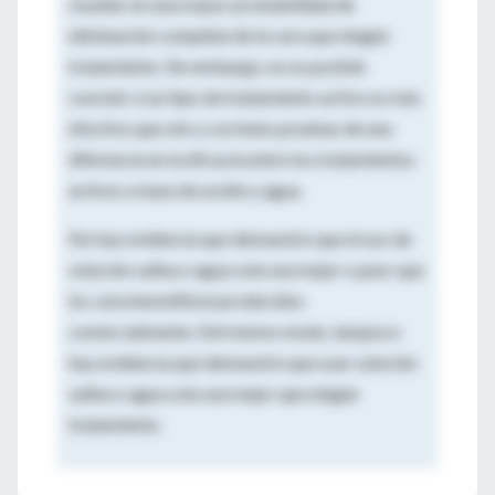
resultar en una mayor probabilidad de
eliminación completa de la cera que ningún
tratamiento. Sin embargo, no es posible
concluir si un tipo de tratamiento activo es más
efectivo que otro y no hubo pruebas de una
diferencia en la eficacia entre los tratamientos
activos a base de aceite y agua.
No hay evidencia que demuestre que el uso de
solución salina o agua sola sea mejor o peor que
los
cerumenolíticos
producidos
comercialmente. Del mismo modo, tampoco
hay evidencia que demuestre que usar solución
salina o agua sola sea mejor que ningún
tratamiento.