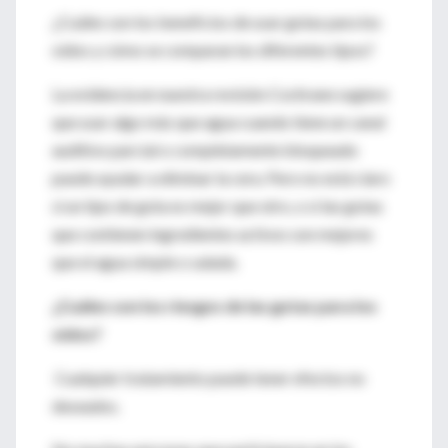
¿Cuáles son los beneficios de usar gotas para los
oídos y cómo se comparan los diferentes tipos?
La evidencia en nuestra revisión Cochrane sugiere
que usar algo más que agua cuando tiene un canal
auditivo parcial o completamente bloqueado
puede ayudar a eliminar la cera. Pero no está claro
si un tipo de gota es mejor que otro, o si las gotas
que contienen ingredientes activos son mejores
que el agua simple o salada.
¿Cuáles son los riesgos de las gotas para los
oídos?
Cualquier tratamiento puede tener efectos no
deseados.