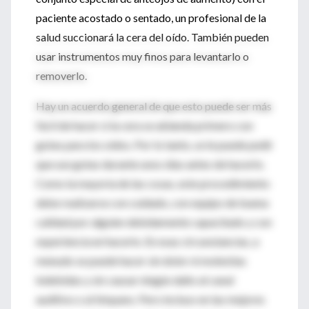
paciente acostado o sentado, un profesional de la
salud succionará la cera del oído. También pueden
usar instrumentos muy finos para levantarlo o
removerlo.
Hay un acuerdo general de que esto puede ser más
fácil de hacer si la cera se ablanda primero con
gotas para los oídos. Por lo tanto, se le puede pedir
que use gotas durante unos días antes de hacerlo.
Como la mayoría de las cosas, este procedimiento
debe realizarse con cuidado, con equipo de buena
calidad por alguien debidamente capacitado y con
experiencia en hacerlo. En esas circunstancias, a
menudo se puede hacer sin dolor ni molestias
indebidas y sin causar ningún daño al canal
auditivo o al tímpano. Pero incluso en las mejores