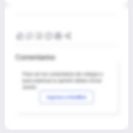
Comentarios
Para ver los comentarios de colegas o
para expresar tu opinión debes iniciar
sesión
Ingresar a IntraMed