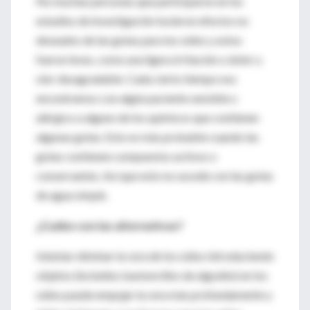
No muchas personas que participaron en los
estudios de investigación tuvieron efectos no
deseados de las gotas para los oídos y estos
fueron leves, como una ligera irritación o dolor u
olor desagradable. Cada cierto tiempo nos
encontramos con algún paciente sensible o
alérgico a alguno de los químicos que contienen
algunas gotas. Esto es más probable cuando las
gotas contienen compuestos activos o
conservantes. Así que esto no sucede con las gotas
de agua simple.
¿Cuáles son las alternativas?
Intentar eliminar la cera de los oídos introduciendo
objetos (incluidos bastoncillos de algodón) en los
oídos puede empujar la cera más profundamente y