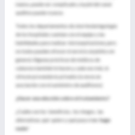
manos, puede ser complicado y la piel del canal
auditivo puede rozarse.
Todos los departamentos de otorrinolaringología
de los hospitales cuentan con el equipo y las
habilidades para realizar
microaspiraciones
, pero
no todos pueden ofrecer el servicio al público en
general. Algunas prácticas de médicos de
cabecera también lo hacen y, cada vez más, lo
ofrecen proveedores privados (a veces en
asociación con el suministro de audífonos).
¿Hacer una elección sobre el tratamiento?
¿Cuáles son los beneficios, los riesgos, las
alternativas, qué quiero y qué pasa si
no hago
nada
?