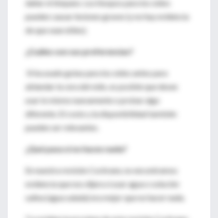
dañar el tímpano. Los hisopos para los oídos
pueden causar lesiones graves (y no hay evidencia
de que sean útiles).
¿Cuáles son sus preferencias?
Si ha usado gotas para los oídos antes para
ablandar la cera del oído, es posible que desee
usar lo mismo nuevamente o probar algo
diferente. El costo y la disponibilidad también
pueden ser relevantes.
¿Qué pasa si no haces nada?
En nuestra revisión Cochrane, no encontramos
evidencia que nos dijera si usar agua o solución
salina (agua salada) era mejor que no hacer nada.