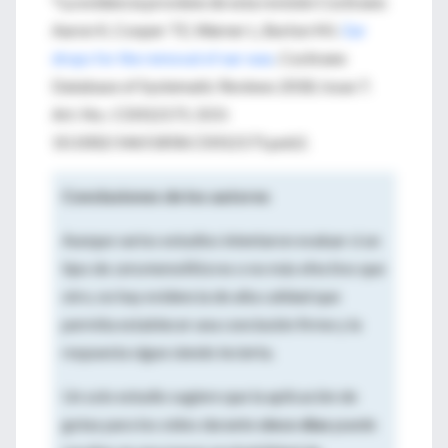
*La evidencia proviene de esta revisión Cochrane:
Aaron K, Cooper TE, Warner L, Burton MJ.
Ear
drops for the removal of ear wax
. Cochrane
Database of Systematic Reviews 2018, Issue 7.
Art. No.: CD012171. DOI:
10.1002/14651858.CD012171.pub2.
Conclusiones de los autores
Aunque varios estudios intentaron evaluar si un
tipo de
cerumenolítico
es o no más efectivo que
otro, no hay evidencia de alta calidad que
permita establecer una conclusión firme y la
respuesta sigue siendo incierta.
Un solo estudio sugiere que la aplicación de
gotas para los oídos durante
cinco días
puede