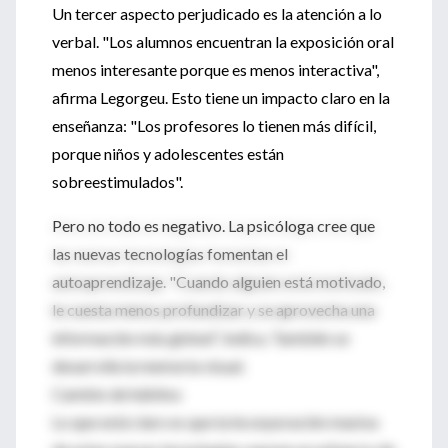
Un tercer aspecto perjudicado es la atención a lo
verbal. "Los alumnos encuentran la exposición oral
menos interesante porque es menos interactiva",
afirma Legorgeu. Esto tiene un impacto claro en la
enseñanza: "Los profesores lo tienen más difícil,
porque niños y adolescentes están
sobreestimulados".
Pero no todo es negativo. La psicóloga cree que
las nuevas tecnologías fomentan el
autoaprendizaje. "Cuando alguien está motivado,
le cuesta menos profundizar y se aprovecha una
información más global", indica. También se
desarrolla la memoria visual.
Cambio de hábitos
Lo que está claro es que la incorporación masiva