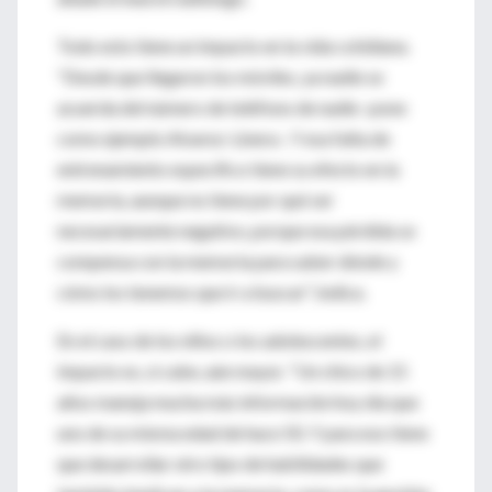
Todo esto tiene un impacto en la vida cotidiana.
"Desde que llegaron los móviles, ya nadie se
acuerda del número de teléfono de nadie -pone
como ejemplo Alvarez-Linera-. Y esa falta de
entrenamiento específico tiene su efecto en la
memoria, aunque no tiene por qué ser
necesariamente negativo, porque esa pérdida se
compensa con la memoria para saber dónde y
cómo los tenemos que ir a buscar", indica.
En el caso de los niños o los adolescentes, el
impacto es, si cabe, aún mayor. "Un chico de 15
años maneja mucha más información hoy día que
uno de su misma edad de hace 50. Y para eso tiene
que desarrollar otro tipo de habilidades que