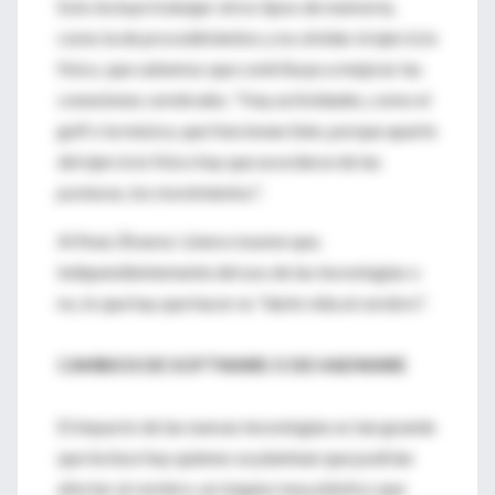
Esto incluye trabajar otros tipos de memoria,
como la de procedimientos y no olvidar el ejercicio
físico, que sabemos que contribuye a mejorar las
conexiones cerebrales. "Hay actividades, como el
golf o la música, que funcionan bien, porque aparte
del ejercicio físico hay que acordarse de las
posturas, los movimientos".
Al final, Álvarez-Linera resume que,
independientemente del uso de las tecnologías o
no, lo que hay que hacer es "darle vida al cerebro".
CAMBIOS DE SOFTWARE O DE HADWARE
El impacto de las nuevas tecnologías es tan grande
que incluso hay quienes se plantean que podrían
afectar al cerebro, un órgano muy plástico que