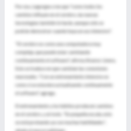
Por eso, Legorgeu cree que "como todos los
cambios influyen en el cerebro, las nuevas
tecnologías también lo harán, aunque sólo se
podrán demostrar cuando haya un uso intensivo".
"El cerebro es como una computadora muy
compleja, que puede estar cambiando
continuamente el software", afirma Alvarez-Linera.
Esto se traduce en que cambian las conexiones
neuronales. "Con un entrenamiento intensivo es
como si se estuviera actualizando continuamente
el software", agrega.
El entrenamiento y los hábitos producen cambios
en el cerebro, y al revés. "En pequeña escala, esto
se está probando ya con muchas habilidades",
añade el neurorradiólogo.