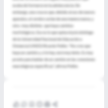
acaba de formarse en la adolescencia. Sin
embargo, una cosa es que, debido al uso de nuevos
aparatos, el cerebro actúe de una manera nueva, y
otra -muy distinta- que haya cambios
morfológicos. Eso es lo que opina el psicobiólogo
de la Universidad Nacional de Educación a
Distancia (UNED) Ricardo Pellón. "No creo que
haya un cambio y, si lo hay, será muy lento. Es muy
pronto para hablar de un cambio en las conexiones
neurológicas específicas", afirma Pellón.