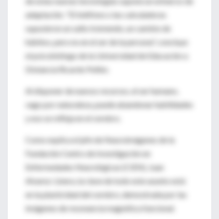
de estas nuevas tecnologías supone un esfuerzo de
adaptación. "El teléfono o las calculadoras
supusieron un salto tremendo, un cambio de
hábitos, pero no en el ser de la persona", concluye
el psicobiólogo de la Universidad de Educación a
Distancia Ricardo Pellón.
Al disponer de nuevos recursos, el ser humano,
vago por naturaleza, puede abandonar habilidades
y eso se refleja en el cerebro.
Como explica el jefe de Neuroimágenes de la
Fundación Centro de Investigación en
Enfermedades Neurológicas (CIEN), Juan
Alvarez-Linera, la clave de todo este asunto está
en la plasticidad del cerebro, demostrada por las
imágenes de resonancia magnética funcional.