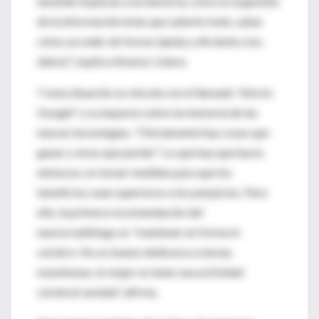
también implican a la memoria, como es la gestión
de la información (más que saberlo todo, saber
cómo acceder de forma rápida y eficiente a los
datos)", explica Alvarez-Linera.
Y esta situación se vincula con el llamado "efecto
Google" y su impacto sobre la memoria de las
nuevas tecnologías. "Obviamente hay cosas que
ganar y otras que perder". Lo que hay que hacer,
entonces, es tomar medidas para que los
beneficios sean superiores a los perjuicios. Para
ello, la primera recomendación del
neurorradiólogo es "mantener en forma el
cerebro. No es bueno dedicarse a tareas
monótonas, lo mejor es tener una actividad
cerebral variada", afirma.