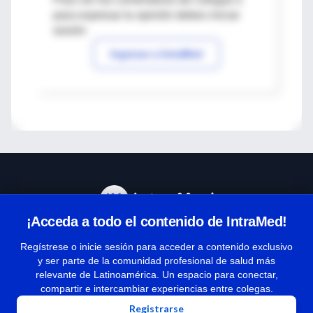
para expresar tu opinión debes iniciar
sesión
Ingresar a IntraMed
¡Acceda a todo el contenido de IntraMed!
Centro de Ayuda
Regístrese o inicie sesión para acceder a contenido exclusivo
y ser parte de la comunidad profesional de salud más
relevante de Latinoamérica. Un espacio para conectar,
Términos y condiciones
compartir e intercambiar experiencias entre colegas.
| Políticas de privacidad
Registrarse
| Todos los derechos reservados | Copyright 1997-2026