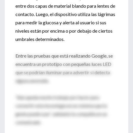
entre dos capas de material blando para lentes de
contacto. Luego, el dispositivo utiliza las lágrimas
para medir la glucosa y alerta al usuario si sus
niveles están por encima o por debajo de ciertos
umbrales determinados.
Entre las pruebas que está realizando Google, se
encuentra un prototipo con pequeñas luces LED
que se podrían iluminar para advertir si detecta
alguna anomalía.
“Aún queda mucho trabajo por hacer para
convertir esta tecnología en un sistema que la
gente puede usar”, adelantó la compañía en un
comunicado.