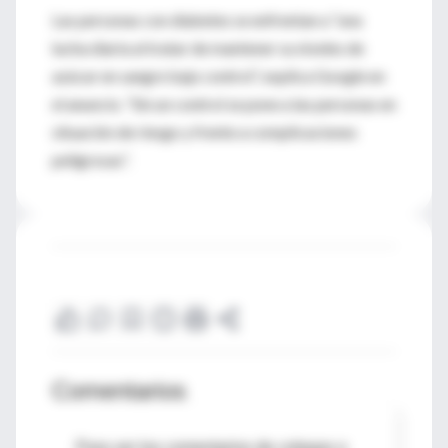
Las personas con diabetes se enfrentan a “una
lucha diaria al tratar de mantener su niveles de
azúcar en sangre bajo control”, explica Google en
el anuncio. “Sin un control se pone a las personas en
situación de riesgo y frente a complicaciones
peligrosas”.
Comentarios
Para ver los comentarios de colegas o