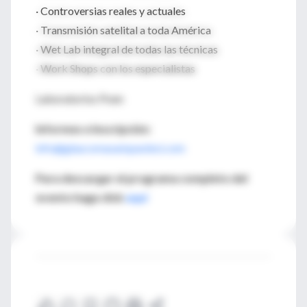
· Controversias reales y actuales
· Transmisión satelital a toda América
· Wet Lab integral de todas las técnicas
· Work Shops con los especialistas
Laboratorios Poen
Informes e Inscripción:
info@glaucomasampaolesi.com
Para descargar el programa completo del
evento haga click
aquí