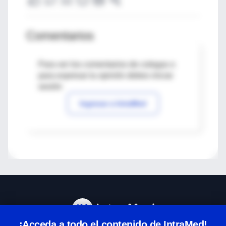
Comentarios
Para ver los comentarios de colegas o
para expresar tu opinión debes iniciar
sesión
Ingresar a IntraMed
¡Acceda a todo el contenido de IntraMed!