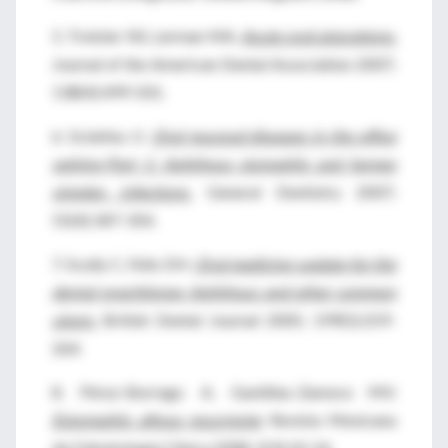
5. Treister NS, Lerman MA.
Acute oral ulcerations.
Journal of the American Dental Association 2007;
138(4):499-501.
6. Sciubba JJ.
Oral mucosal diseases in the office
setting-Part 1: Aphthous stomatitis and herpes
simplex infections.
General Dentistry 2007;
55(4):347-354.
7. Scully C, Felix DH.
Oral medicine-update for the
dental practitioner. Aphthous and other common
ulcers.
British Dental Journal 2005; 199(5):259-
264.
8. Pérez-Borrego A, Guntiñas-Zamora MV.
Estomatitis aftosa recurrente
. Revista Mexicana
de Odontología Clínica 2008; 2(3):10-14.