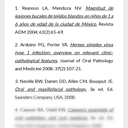
1. Reynoso LA, Mendoza NV.
Magnitud de
lesiones bucales de tejidos blandos en niños de 1 a
6 años de edad de la ciudad de México.
Revista
ADM 2004; 61(2):65-69.
2. Arduino PG, Porter SR.
Herpes simplex virus
type 1 infection: overview on relevant clinic-
pathological features
. Journal of Oral Pathology
and Medicine 2008; 37(2):107-21.
3. Neville BW, Damm DD, Allen CM, Bouqout JE.
Oral and maxillofacial pathology.
3a ed. Ed.
Saunders Company. USA, 2008.
4. Cawson RA, Odell EW.
Cawson’s essentials of
oral pathology and oral medicine.
8a ed. Ed.
Churchill Livingstone. United Kingdom, 2008.