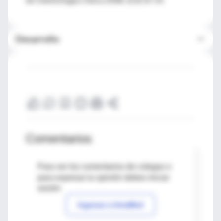
Desarrollo
Comentarios
Para ver los comentarios de colegas o
para expresar tu opinión debes iniciar
sesión
Ingresar a IntraMed