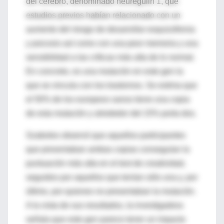
del cerebro, denominado neuregulin 1, que
estudios previos habían relacionado con un
aumento del riesgo de desarrollar esquizofrenia
y psicosis así como con una peor memoria y una
sensibilidad a las críticas más alta de lo normal.
En concreto, es una mutación en este gen la
que se vincula con los trastornos. Se estima que
el 50% de los europeos sanos tiene una copia
de esta mutación y alrededor del 15% porta dos.
Szaboles observó que aquellos participantes
que presentaban ambas copias conseguían la
puntuación más alta en el test de creatividad,
seguidos por aquellos que tenían sólo una y, por
último, por quienes no presentaban la mutación.
A la vista de sus resultados, la investigadora
señala que este gen parece tener un impacto