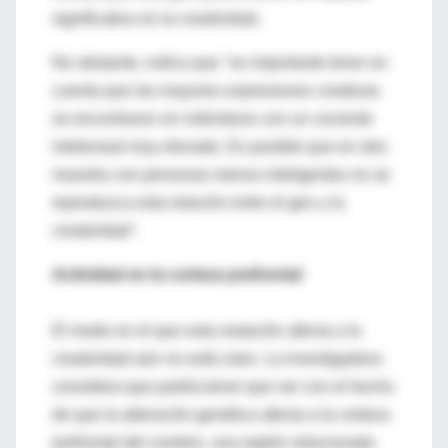
significativo en la creatividad.
No obstante, indica que "es importante tener en
cuenta que las mayores expresiones creativas
se encontraron en individuos con un cociente
intelectual muy elevado. Es posible que en otra
muestra con personas menos inteligentes no se
reproduzca esta relación entre el gen y la
creatividad".
Actividad en la corteza prefrontal
El modo en el que esta mutación afecta a la
creatividad aún no está claro. La investigadora
considera que podría tener que ver con el hecho
de que la alteración genética afecta a la corteza
prefrontal del cerebro, una región relacionada