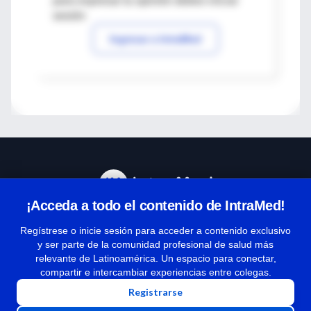
para expresar tu opinión debes iniciar
sesión
Ingresar a IntraMed
¡Acceda a todo el contenido de IntraMed!
Centro de Ayuda
Regístrese o inicie sesión para acceder a contenido exclusivo
y ser parte de la comunidad profesional de salud más
relevante de Latinoamérica. Un espacio para conectar,
Términos y condiciones
compartir e intercambiar experiencias entre colegas.
| Políticas de privacidad
Registrarse
| Todos los derechos reservados | Copyright 1997-2026