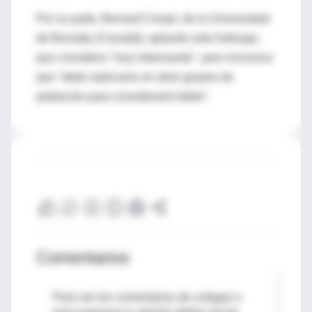
Por su parte, Bernard Crespi, de la Universidad
de Burnaby (Canadá), aplaude este hallazgo,
que considera "muy interesante", pero reconoce
que "debe replicarse en otros grupos de
población para considerarlo fiable".
Comentarios
Para ver los comentarios de colegas o