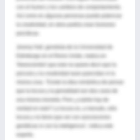
con el humor y los cambios de comportamiento.
Así como en algunas personas puede potenciar
la creatividad, en otros podría crear ilusiones
psicóticas.
Jeremy Hall, genetista de la Universidad de
Edimburgo en el Reino Unido, matiza en
'Newscientist' que esto no quiere decir que la
psicosis y la creatividad sean parecidas ni la
misma cosa. "Existe la idea romántica de pensar
que la locura y la genialidad son dos caras de
una misma moneda. Pero ¿cuánto hay de
verdad en esto? La locura es, a menudo, sólo
locura y no tiene que ver con asociaciones
genéticas ni con la inteligencia", indica este
experto.