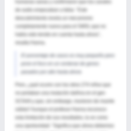
humanas sanas y confirmaron que los canales
de sodio empezaban a fallar. "Este
descubrimiento revela un mecanismo
completamente nuevo para el SMSL que no
había sido tenido en cuenta hasta ahora",
resalta Hanna.
El porcentaje de casos es muy pequeño pero
pone el foco en un centenar de genes
pasados por alto hasta ahora
Pero, ¿qué ocurre con los otros 274 niños que
no portaban una mutación dañina en el gen
SCN4A y que, sin embargo, murieron de muerte
súbita? Aunque el profesor Hanna reconoce
esta limitación de sus resultados, la ve como
una oportunidad: "Significa que ahora debemos