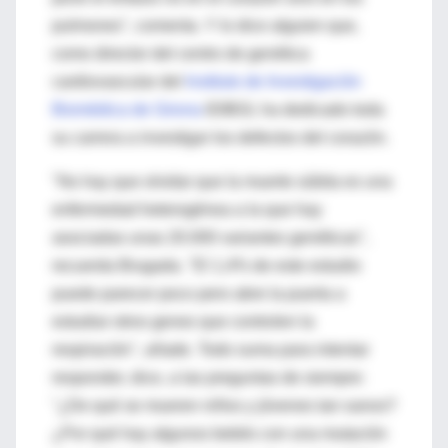
pulmones", comenta. Y lo dice alguien que,
como director del centro de genética
cardiovascular del
Instituto de Investigación
Biomédica de Girona
IDIBGI, ha dedicado toda
su carrera a investigar los defectos del corazón.
"No hay que olvidar que la muerte súbita es una
enfermedad heterogénea a la que hay
asociadas unas 20.000 variantes genéticas",
recuerda Brugada. "El 1,4% de este estudio
puede parecer poco pero abre la puerta a
estudiar otros genes que controlen la
respiración", añade. Todo suma para intentar
responder, dice, a las preguntas de siempre:
"¿De qué se mueren niños y jóvenes tan sanos?
¿Por qué hay algunos bebés con una mutación