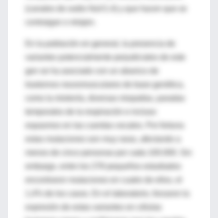
(canales de sodio NaV1.4) y que hacen que se
contraigan o relajen.
En la población en general, la presencia de
variantes potencialmente perjudiciales de este
gen se ha asociado con un abanico de
trastornos neuromusculares de base genética,
como la miotonía, diversas miopatías, paradas
temporales de la respiración e incluso
espasmos en las cuerdas vocales. Por fortuna
estas mutaciones son muy raras, afectando a
menos de cinco personas por cada 100.000. Sin
embargo, entre los 278 pequeños estudiados
encontraron mutaciones en cuatro de ellos, el
1,4% de los casos. En el laboratorio, forzaron la
expresión de estas variantes en células