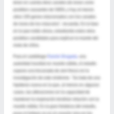
tener en cuenta otros canales de iones como
posibles causantes de SMSL y hay al menos
otros 100 genes relacionados con los canales
de iones de los músculos", recuerda. Es la fase
en la que están ahora, estudiando estos otros
posibles candidatos para explicar la muerte del
resto de niños.
Para el cardiólogo
Ramón Brugada
, una
autoridad mundial en muerte súbita, el estudio
supone una bocanada de aire fresco en la
investigación de este síndrome. "Se trata de una
hipótesis nueva en la que, al menos en algunos
casos, las alteraciones en la capacidad de
mantener la respiración tendrían relación con la
muerte súbita. Es la gran fortaleza del estudio,
pone el énfasis no en el corazón sino en los