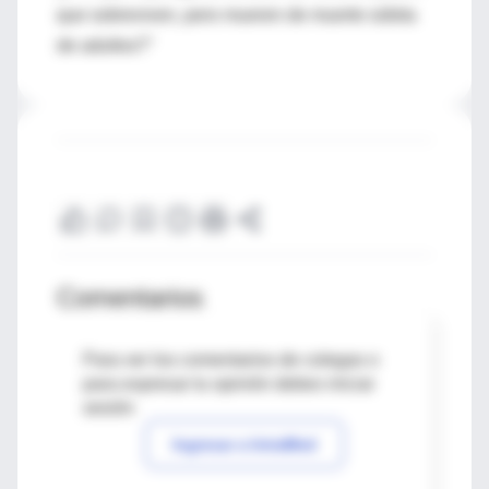
que sobreviven, pero mueren de muerte súbita
de adultos?"
Comentarios
Para ver los comentarios de colegas o
para expresar tu opinión debes iniciar
sesión
Ingresar a IntraMed