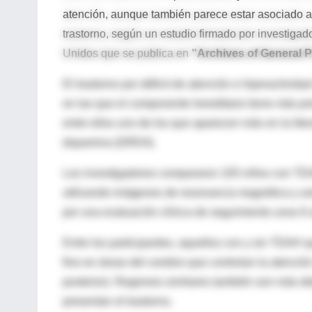
atención, aunque también parece estar asociado a u
trastorno, según un estudio firmado por investiga
Unidos que se publica en
"Archives of General P
El trastorno por déficit de atención e hiperactivi
en las que el componente hereditario tiene más pre
entre ellos uno de los que aparecen más en la liter
dopamina (DRD4).
Los investigadores compararon 105 niños con TD
utilizando imágenes de resonancia magnética y a
por una evaluación clínica de seguimiento unos 6
Entre los participantes, aquellos con y sin TDAH q
fino en áreas del cerebro que controlan la atención (
posterior). Regiones similares también son más 
presentan el trastorno.