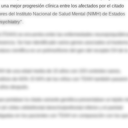
na mejor progresión clínica entre los afectados por el citado
dores del Instituto Nacional de Salud Mental (NIMH) de Estados
sychiatry".
dad (TDAH) se encuentra entre las enfermedades neuropsiquiátric
sencia. Se han identificado varios genes asociados al trastorno
atura científica es un polimorfismo del gen del receptor D4 de l
AH de una edad media de 10 años con 103 controles sanos,
nálisis de ADN. El 64% de los niños con TDAH también pasaro
 años después.
ue portaban la citada variante genética presentaban un tejido 
el córtex orbitofrontal derecho/prefrontal inferior y el parietal
delgadas en los pacientes con TDAH en comparación con los qu