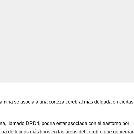
pamina se asocia a una corteza cerebral más delgada en ciertas
na, llamado DRD4, podría estar asociada con el trastorno por
encia de tejidos más finos en las áreas del cerebro que gobiernan