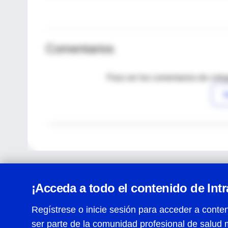
Comentarios
Para ver los comentarios de coleg
I
¡Acceda a todo el contenido de Int
Regístrese o inicie sesión para acceder a conten
ser parte de la comunidad profesional de salud 
Centro de Ayuda