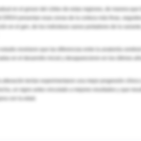
adual en el grosor del córtex de estas regiones, de manera que 
el DRD4 presentan esas zonas de la corteza más finas, seguido
ción en el gen, de los individuos sanos portadores de la variante
 estudio revelaron que las diferencias entre la anatomía cerebra
adas en el desarrollo inicial y desaparecieron en los últimos añ
 alteración tenían experimentaron una mejor progresión clínico
recha, un signo antes vinculado a mejores resultados y que resu
jora con la edad.