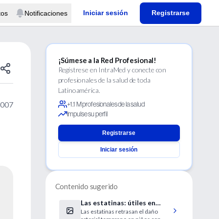
Iniciar sesión
Registrarse
tos
Notificaciones
¡Súmese a la Red Profesional!
Regístrese en IntraMed y conecte con
profesionales de la salud de toda
Latinoamérica.
2007
+1.1 M profesionales de la salud
Impulse su perfil
Registrarse
Iniciar sesión
Contenido sugerido
Las estatinas: útiles en
Las estatinas retrasan el daño
niños con