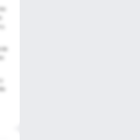
los
s
 y,
l de
os
 y
lta