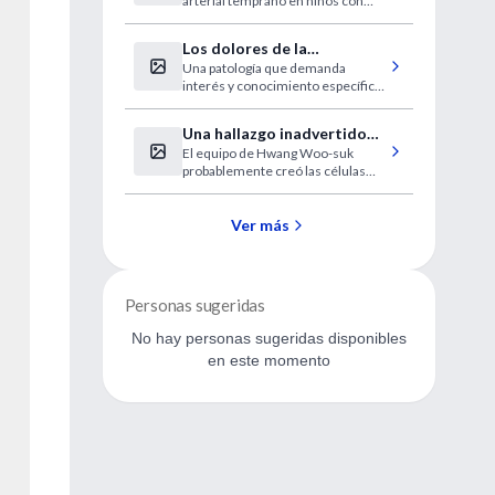
arterial temprano en niños con
hipercoleterolemia familiar
hipercolesterolemia familiar.
Los dolores de la
Una patología que demanda
fibromialgia se localizan en
interés y conocimiento específico
18 puntos clave
para el diagnóstico.
Una hallazgo inadvertido
El equipo de Hwang Woo-suk
en investigación
probablemente creó las células
fraudulenta
madre embrionarias mediante
partenogénesis.
Ver más
Personas sugeridas
No hay personas sugeridas disponibles
en este momento