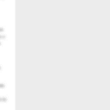
as
, y
a
n
más
e no