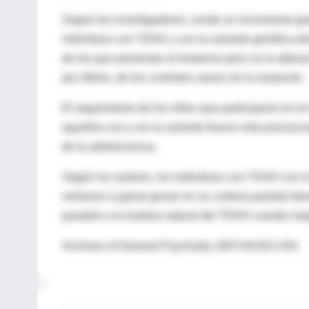
Según los investigadores, existe un incremento gr
individuos con TDAH y con la variante genética d
de los que presentan el trastorno pero no la altera
por último, de los controles sanos sin la mutación.
El seguimiento de los niños que participaron en el
aquellos con y sin la variante fueron más pronunci
de la adolescencia.
Según los autores, los individuos con TDAH con la
volvieron a ganar grosor en su corteza parietal de
paralelo a la historia natural del TDAH cuando me
Archives of General Psychiatry 2007;64:921-931