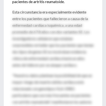
pacientes de artritis reumatoide.
Esta circunstancia era especialmente evidente
entre los pacientes que fallecieron a causa de la
enfermedad cardíaca isquémica, a una edad
promedio de 67.8 años con dos variantes SE. Los
investigadores señalaron que estaban
sorprendidos en hallar que los pacientes que tenían
dos tipos de genes SE no mostraban evidencia
clínica de enfermedad cardíaca hasta un años
antes de fallecer por un ataque cardiaco.
"Nuestros datos plantean la posibilidad de que un
mayor riesgo de muerte súbita cardíaca está
relacionado con genotipos HLA-DRB1
particulares que son más frecuentes en pacientes
con artritis reumatoide", manifestaron los autores