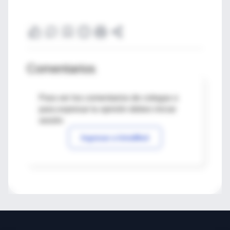
Comentarios
Para ver los comentarios de colegas o
para expresar tu opinión debes iniciar
sesión
Ingresar a IntraMed