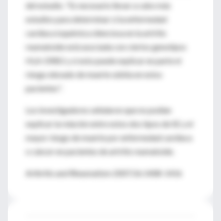
del estudio. "Es necesario llevar a cabo más
estudios para determinar si la enfermedad
cardíaca isquémica silenciosa en la artritis
reumatoide está asociada con ciertos genotipos
HLA-DRB1 y si esto puede explicar en parte el
riesgo elevado de muerte súbita en estos
pacientes".
Los investigadores señalaron que no podían
explicar la relación entre estos dos tipos de SE y el
mayor riesgo de muerte por enfermedad cardíaca
o cáncer en pacientes de artritis reumatoide.
Arthritis and Rheumatism 2007;56:1408-1416