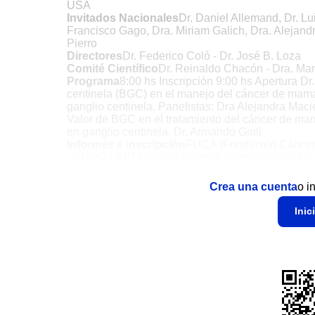
USA
Invitados Nacionales
Dr. Daniel Allemand, Dr. Lu
Francisco Gago, Dra. Miriam Galich, Dra. Alejandr
Pierro
Directores
Dr. Federico Coló - Dr. José B. Loza
Comité Científico
Dr. Reinaldo Chacón - Dra. Marí
Programa
8:00 hs Inscripción 9:00 hs Apertura D
centinela (BGC) en el manejo del cáncer de mama
ganglio centinela. Panelistas: Dra Alejandra Maci
Valor de BGC en el tratamiento del cáncer de mam
en ganglio centinela. Dr. Armando Giuli
Informes e inscripción
FUCA (Fundación Cáncer) H
–CUPO LIMITADO Se aceptan tarjetas de crédito
Crea una cuenta
o i
Inic