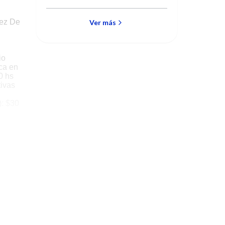
transplantes
Universidad de Minnesota en
pancreáticos
1966, con tasas iniciales de
ñez De
fracaso altas. A marzo del
Ver más
2000 se han realizado 1.194
procedimientos que incluyen
transplantes aislados de
páncreas, simultáneos de
io
páncreas y riñón, simultáneos
ca en
de páncreas e hígado y
0 hs
sucesivos de páncreas
tivas
después de riñón.
): $30