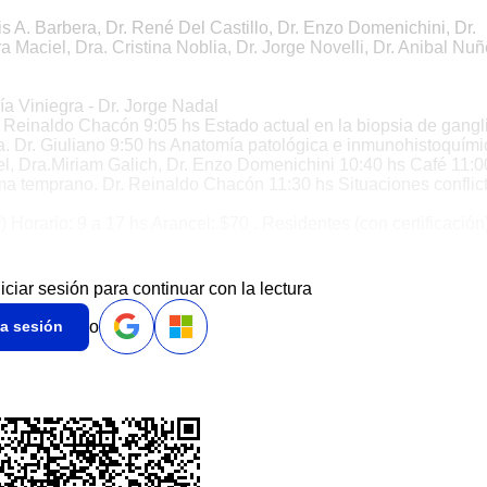
is A. Barbera, Dr. René Del Castillo, Dr. Enzo Domenichini, Dr.
a Maciel, Dra. Cristina Noblia, Dr. Jorge Novelli, Dr. Anibal Nu
a Viniegra - Dr. Jorge Nadal
r. Reinaldo Chacón 9:05 hs Estado actual en la biopsia de gangl
. Dr. Giuliano 9:50 hs Anatomía patológica e inmunohistoquími
el, Dra.Miriam Galich, Dr. Enzo Domenichini 10:40 hs Café 11:0
a temprano. Dr. Reinaldo Chacón 11:30 hs Situaciones conflic
orario: 9 a 17 hs Arancel: $70 . Residentes (con certificación
niciar sesión para continuar con la lectura
o
ia sesión