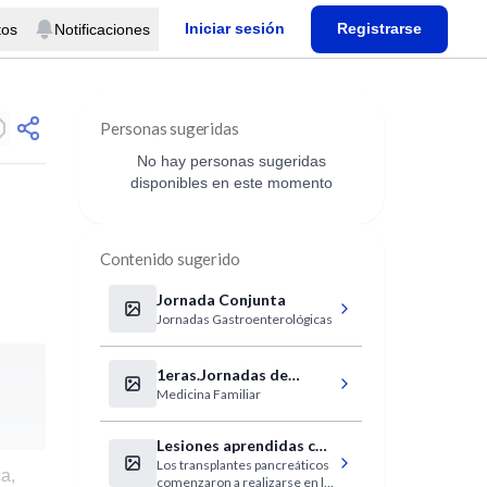
Iniciar sesión
Registrarse
tos
Notificaciones
Personas sugeridas
No hay personas sugeridas
disponibles en este momento
Contenido sugerido
Jornada Conjunta
Jornadas Gastroenterológicas
1eras.Jornadas de
Medicina Familiar
Medicina Familiar
Lesiones aprendidas con
Los transplantes pancreáticos
más de 1000
a,
comenzaron a realizarse en la