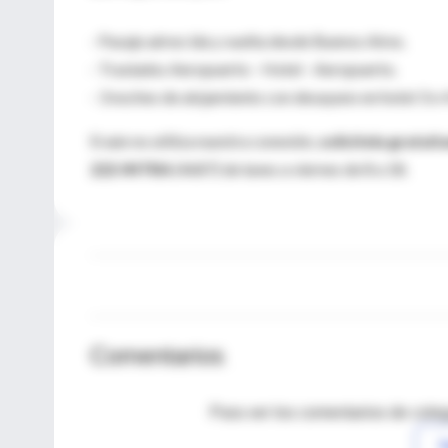
- Pasaje aéreo ida y vuelta desde Buenos Aires.
- Traslados Aeropuerto - Hotel - Aeropuerto.
- 3 noches de alojamiento con desayuno en hotel 3 o 4
Si aún no utiliza nuestra conexión,
solicítela gratui
222-INTRA
(4687) de lunes a viernes de 8 a 18.
Comentarios
Para ver los comentarios de coleg
I