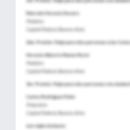
1er. Premio: Viaje para dos personas a la ciudad
Marcelo Horacio Decaro
Pediatra
Capital Federal, Buenos Aires
2do. Premio: Viaje para dos personas a las Catar
Horacio Alberto Manes Rossi
Pediatra
Capital Federal, Buenos Aires
3er. Premio: Viaje para dos personas a la ciudad 
Carlos Rodriguez Peña
Psiquiatra
Capital Federal, Buenos Aires
Los viajes incluyen: