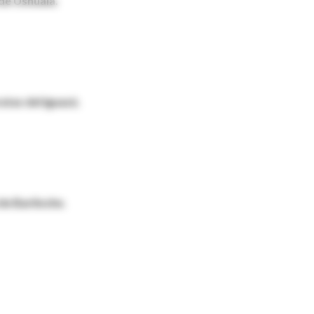
 de Ushuaia.
atas del Iguazú.
de Bariloche.