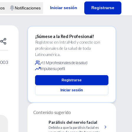
Iniciar sesión
Registrarse
tos
Notificaciones
¡Súmese a la Red Profesional!
Regístrese en IntraMed y conecte con
profesionales de la salud de toda
Latinoamérica.
2003
+1.1 M profesionales de la salud
Impulse su perfil
Registrarse
Iniciar sesión
Contenido sugerido
Parálisis del nervio facial
Debido a que la parálisis facial es