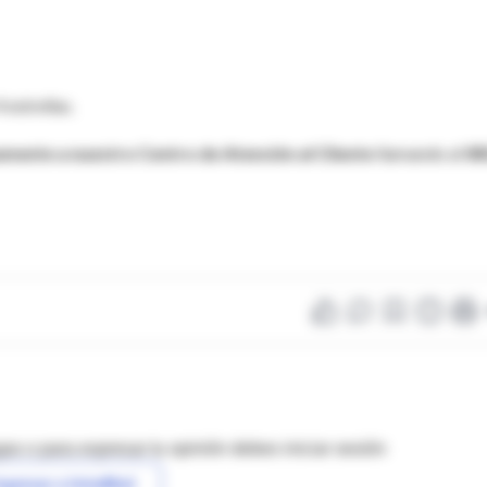
 estrellas.
tamente a nuestro Centro de Atención al Cliente
llamando al
08
as o para expresar tu opinión debes iniciar sesión
ngresar a IntraMed