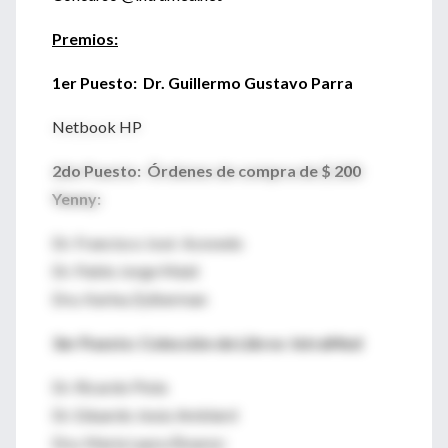
Premios:
1er Puesto: Dr. Guillermo Gustavo Parra
Netbook HP
2do Puesto: Órdenes de compra de $ 200
Yenny:
Dr. Francisco José Acevedo
Dr. Pablo Jorge Maid
Dra. Karina Zylberman
3er Puesto: Colección de Libros IntraMed
Dr. Ricardo Piola
Dr. Eduardo Jesús Amblard
Dra. María Laura Álvarez: