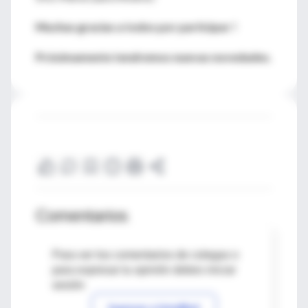
Muchas gracias a todos por participar !
Próximamente tendremos nuevas novedades.
Comentarios
Para ver los comentarios de colegas o
para expresar tu opinión debes iniciar
sesión
Ingresar a IntraMed