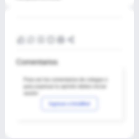
Comentarios
Para ver los comentarios de colegas o
para expresar tu opinión debes iniciar
sesión
Ingresar a IntraMed