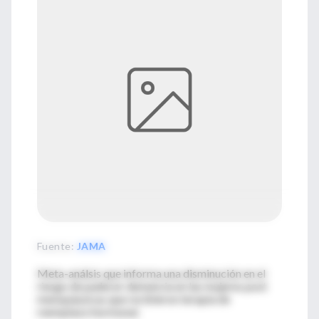
Fuente
:
JAMA
Meta-análsis que informa una disminución en el
riesgo de padecer demencia en las mujeres post
menopáusicas que recibieron terapia de
reemplazo hormonal.