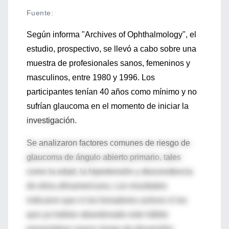
Fuente
:
Según informa "Archives of Ophthalmology", el
estudio, prospectivo, se llevó a cabo sobre una
muestra de profesionales sanos, femeninos y
masculinos, entre 1980 y 1996. Los
participantes tenían 40 años como mínimo y no
sufrían glaucoma en el momento de iniciar la
investigación.
Se analizaron factores comunes de riesgo de
glaucoma de ángulo abierto primario, tales
como la edad, la hipertensión y descendencia
de etnia afroamericana. Los resultados
indicaron que ni los fumadores activos ni los
que ya habían abandonado este hábito
presentaban mayor riesgo de desarrollar