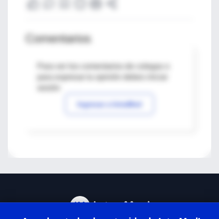
Comentarios
Para ver los comentarios de colegas o
para expresar tu opinión debes iniciar
sesión
Ingresar a IntraMed