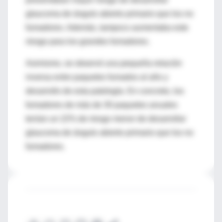
glaucoma de ángulo abierto primario que los no
fumadores. Además, tampoco aumentaba este
riesgo para los grandes fumadores.
Asimismo, se observó una pequeña relación
inversa entre paquetes fumados al año y
desarrollo de esta patología. En concreto, los
fumadores de más de 30 paquetes anuales
tenían un 22% de riesgo menor de desarrollar
glaucoma de ángulo abierto primario que los no
fumadores.