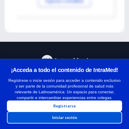
Ingresar a IntraMed
¡Acceda a todo el contenido de IntraMed!
Centro de Ayuda
Regístrese o inicie sesión para acceder a contenido exclusivo
y ser parte de la comunidad profesional de salud más
relevante de Latinoamérica. Un espacio para conectar,
Términos y condiciones
compartir e intercambiar experiencias entre colegas.
| Políticas de privacidad
Registrarse
| Todos los derechos reservados | Copyright 1997-2026
Iniciar sesión