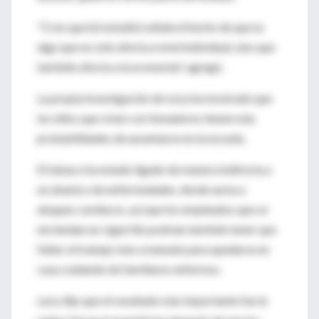
"Creo que (el estudio) señala el hecho de que es
algo que no sólo afecta a nivel individual, sino que
también afecta a la economía", agregó.
La propia investigación de Levy ha mostrado que
los niños que viven con fumadores tienen más
probabilidades de ausentarse en la escuela.
El tabaco ha estado ligado de manera indirecta a
un abanico de enfermedades, desde asma a
ataques cardíacos, así que los empleados que se
enciendan un cigarrillo podrían también tener que
faltar al trabajo más a menudo para quedarse en
casa cuidando de familiares enfermos.
Levy dijo que el resultado más importante fue la