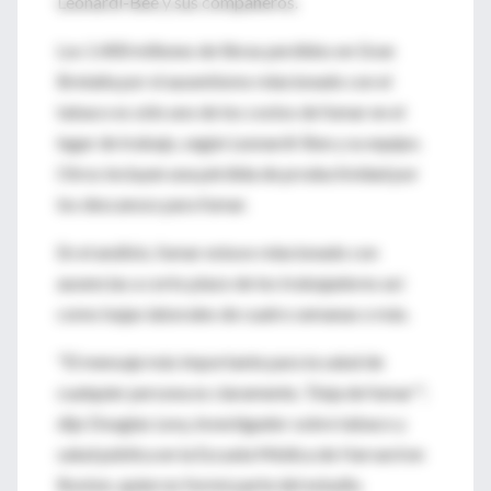
Leonardi-Bee y sus compañeros.
Los 1.400 millones de libras perdidos en Gran
Bretaña por el ausentismo relacionado con el
tabaco es sólo uno de los costos de fumar en el
lugar de trabajo, según Leonardi-Bee y su equipo.
Otros incluyen una pérdida de productividad por
los descansos para fumar.
En el análisis, fumar estuvo relacionado con
ausencias a corto plazo de los trabajadores así
como bajas laborales de cuatro semanas o más.
"El mensaje más importante para la salud de
cualquier persona es claramente, 'Deja de fumar'",
dijo Douglas Levy, investigador sobre tabaco y
salud pública en la Escuela Médica de Harvard en
Boston, quien no formó parte del estudio.