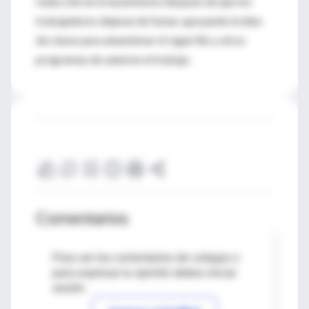
reducción en el ausentismo después de que los
trabajadores dejaran de fumar, apoyando la idea
de clases para abandonar el cigarrillo y otros
programas de salud en el trabajo.
Comentarios
Para ver los comentarios de colegas o
para expresar tu opinión debes iniciar
sesión