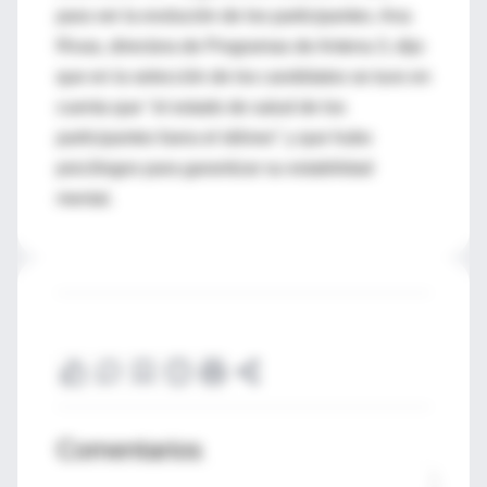
para ver la evolución de los participantes. Ana
Rivas, directora de Programas de Antena 3, dijo
que en la selección de los candidatos se tuvo en
cuenta que "el estado de salud de los
participantes fuera el idóneo" y que hubo
psicólogos para garantizar su estabilidad
mental.
Comentarios