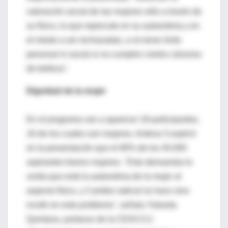
valoración social de las mujeres sólo a través de
su físico, lo que repercute en su autoestima y en
el miedo a ser rechazadas, a no tener éxito
personal ni social si no cumplen ciertos cánones
de belleza".
Dignidad de la mujer
En el programa van a aparecer 18 participantes,
16 de los cuales son mujeres. Antena 3 explicó
en la presentación que el 80% de los 45.000
aspirantes fueron mujeres. "Esto demuestra lo
unida que está la autoestima de la mujer al
aspecto físico, y Cambio radical no hace sino
incidir en este problema", señala Yolanda
Quintana, portavoz de la CEACCU.