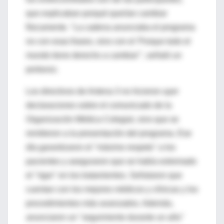
que explicaban porqué querían cambiar
físicamente. "La cadena anunciaba el programa
no con esas frases, sino con el 'Porque todo el
mundo tiene derecho a cambiar'", señaló un
portavoz.
Los directivos de Antena 3 no hicieron ayer
declaraciones sobre el comunicado de la
Organización Médica Colegial, sino que se
remitieron a la presentación del programa. Ese
día garantizaron el "máximo respeto" a los
pacientes y aseguraron que se había extremado
el "rigor" en los tratamientos. Señalaron que
cuentan con los mejores médicos y clínicas y los
procedimientos más avanzados. Además,
anunciaron un "seguimiento durante un año"