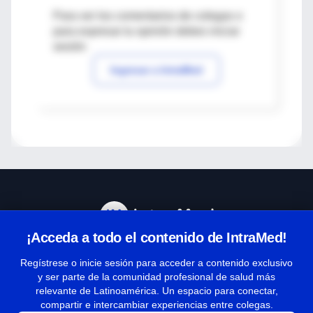
Para ver los comentarios de colegas o
para expresar tu opinión debes iniciar
sesión
Ingresar a IntraMed
¡Acceda a todo el contenido de IntraMed!
Centro de Ayuda
Regístrese o inicie sesión para acceder a contenido exclusivo
y ser parte de la comunidad profesional de salud más
relevante de Latinoamérica. Un espacio para conectar,
Términos y condiciones
compartir e intercambiar experiencias entre colegas.