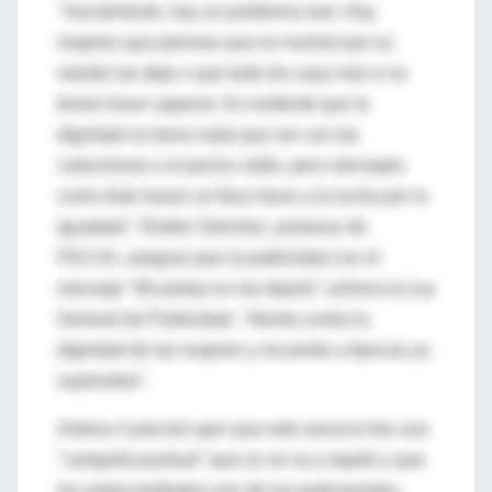
"Socialmente, hay un problema real. Hay
mujeres que piensan que es normal que su
marido las deje o que todo les vaya mal si no
tienen buen aspecto. Es evidente que la
dignidad no tiene nada que ver con las
cartucheras o el pecho caído, pero mensajes
como éste hacen un flaco favor a la lucha por la
igualdad". Rubén Sánchez, portavoz de
FACUA, asegura que la publicidad con el
mensaje "Mi pareja no me dejará" vulnera la Ley
General de Publicidad. "Atenta contra la
dignidad de las mujeres y recuerda a épocas ya
superadas".
Antena 3 precisó ayer que este anuncio fue una
"campaña puntual" que no se va a repetir y que
los entrecomillados son de las participantes,