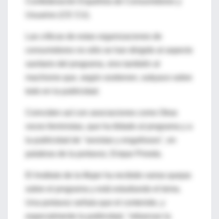
Confederación Española de Consumidores y
Usuarios (CE CU).
Las críticas de estas organizaciones de
consumidores no sólo se han dirigido al aspecto
sanitario del programa, sino también al
machismo que, según sostienen, subyace sobre
todo en la publicidad.
Coinciden así con asociaciones como Otras
voces feministas, que ha tildado al programa y a
la publicidad de "sexistas y engañosos", en
palabras de la portavoz, Empar Pineda.
El Instituto de la Mujer ha recibido varias quejas
sobre el programa y está estudiando el tema.
Una portavoz señala que el contenido, y
especialmente la publicidad, "refuerzan la