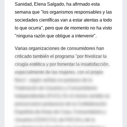
Sanidad, Elena Salgado, ha afirmado esta
semana que "los organismos responsables y las
sociedades científicas van a estar atentas a todo
lo que ocurra", pero que de momento no ha visto
"ninguna razón que obligue a intervenir".
Varias organizaciones de consumidores han
criticado también el programa "por frivolizar la
cirugía estética y por fomentar la insatisfacción,
especialmente de las mujeres, con el propio
físico", según señala un portavoz de la
Federación de Usuarios y Consumidores
Independientes (FUCI). En el mismo sentido se
pronunciaron portavoces de la Confederación
Española de Amas de Casa, Consumidores y
Usuarios (CEACCU), de FACUA y de la