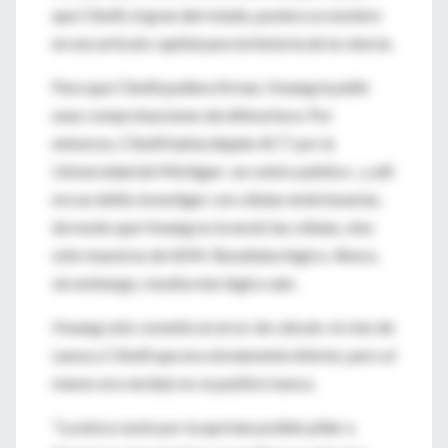
que Cibelli, el gran derrotado, pusiera su nombre
en ese artículo capital para la historia de la ciencia.
Para que Cibelli pudiera firmar, Hwang le pidió
unas comprobaciones de última hora. Por
entonces, Cibelli había dejado ACT por la
Universidad de Michigan -un centro público-, y allí
era un delito investigar con células embrionarias,
de modo que Hwang no le envió las células, sino
sólo muestras de ADN. Resultaba lógico. Ahora,
sin embargo, resulta más lógico aún.
Hwang sólo cometió un error de cálculo: el clon de
Lanza y Cibelli que era obviamente inferior, pero al
menos era verdad, no se publicó nunca.
"La única razón por la que han podido pillar a