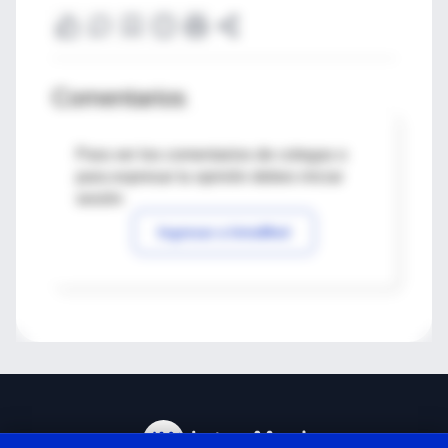
Comentarios
Para ver los comentarios de colegas o
para expresar tu opinión debes iniciar
sesión
Ingresar a IntraMed