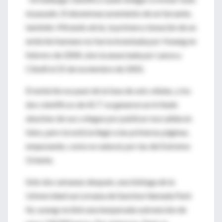
el pasado. El desenmascaramiento de un farsante,
también. Mirando atrás, la primera clonación de un
embrión humano no fue la inventada por Hwang en
febrero de 2004, sino la anunciada por Lanza y
Cibelli el 25 de noviembre de 2001.
El embrión no pasó de la fase de seis células, y los
dos científicos de ACT se ganaron un irritado
abucheo de sus colegas por publicar esa salida en
falso, pero la noticia llegó a las primeras páginas,
empezando, como es natural, por las del Extremo
Oriente.
Sólo dos semanas después, una bióloga de la
Universidad surcoreana de Sunchon llamada Park
Ky-young recibió una inesperada subvención de