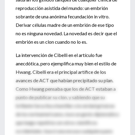
reproducción asistida del mundo: un embrión
sobrante de una anónima fecundación in vitro.
Derivar células madre de un embrión de ese tipo
no es ninguna novedad. La novedad es decir que el
embrión es un clon cuando no lo es.
La intervención de Cibelli en el artículo fue
anecdótica, pero ejemplifica muy bien el estilo de
Hwang. Cibelli era el principal artífice de los
avances de ACT que habían precipitado su plan.
Como Hwang pensaba que los de ACT estaban a
punto de publicar su clon, y sabiendo que su
brillante farsa iba a humillar a la verdad grisácea
de los norteamericanos, tuvo un gesto diplomático
que luego repetiría con otros científicos
occidentales: buscó una excusa cualquiera para