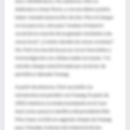
unos 130.000 euros. Por entonces, Park se
dedicaba a clonar flores, y con ese dinero podría
haber clonado hasta la flor de loto. Pero el cheque
no era para eso, sino para "evaluar el impacto
social de la creación de un ganado resistente a las
vacas locas". ¿Comen claveles las vacas coreanas?
No. Park era una de las pocas voces favorables a
la investigación con células madre en el país. Y el
extraño cheque venía firmado por un lector de
periódicos llamado Hwang.
A partir de entonces, Park ascendió a la
estratosfera en paralelo con Hwang. En junio de
2003, mientras se estaba instalando en la Casa
Azul como asesora científica del presidente Roh
Moo-hyun, recibió un segundo cheque de Hwang
para "estudiar el desarrollo industrial de bio-