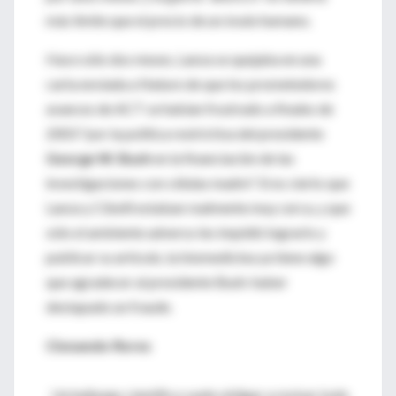
más límite que el precio de un óvulo humano.
Hace sólo dos meses, Lanza se quejaba en una
carta enviada a Nature de que los prometedores
avances de ACT se habían frustrado a finales de
2003 "por la política restrictiva del presidente
George W. Bush
en la financiación de las
investigaciones con células madre". Si es cierto que
Lanza y Cibelli estaban realmente muy cerca, y que
sólo el ambiente adverso les impidió lograrlo y
publicar su artículo, la biomedicina ya tiene algo
que agradecer al presidente Bush: haber
destapado un fraude.
Clonando flores
Un hallazgo científico suele obligar a revisar todo