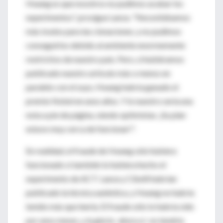
Hwang es que nosotros no pudimos acabar los
experimentos", prosigue Lanza. "Necesitábamos
más óvulos para las clonaciones, y no pudimos
conseguirlos debido al ambiente enormemente
restrictivo de nuestro país. Pero, si hubiéramos
publicado nuestro artículo más o menos en
paralelo con el suyo, Hwang habría ganado el
premio Nobel en unos años. Y lo nuestro sería una
nota a pie de página, siendo optimistas. ¡Su plan
estuvo muy cerca de funcionar!".
En realidad, el fraude de Hwang sólo hubiera
funcionado si también lo hubiera hecho el
experimento de ACT: Lanza y Cibelli habrían
publicado la técnica auténtica, y Hwang no habría
tenido más que leerla. El fraude sólo lo habría sido
por unos meses, y la gloria -ahora sí- no tendría