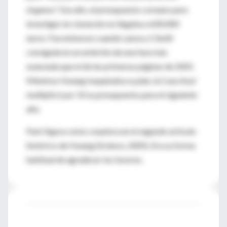
órganos". Ese año, el presupuesto coreano para
investigar en clonación no llegaba a 600.000
euros. Fue entonces cuando Lanza y Cibelli
consiguieron un embrión de una fase más
avanzada que el de las primeras páginas de 2001.
Mientras Hwang maquinaba su plan, la Casa Azul
multiplicó por 10 su presupuesto para el siguiente
año.
Park figura como coautora en el segundo artículo
histórico de Hwang (Science, 2005). Era su forma
habitual de agradecer los favores.