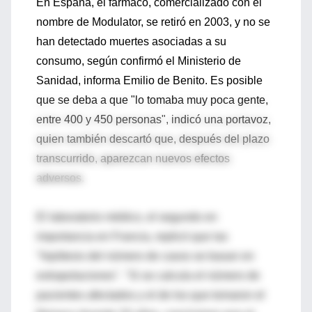
En España, el fármaco, comercializado con el
nombre de Modulator, se retiró en 2003, y no se
han detectado muertes asociadas a su
consumo, según confirmó el Ministerio de
Sanidad, informa Emilio de Benito. Es posible
que se deba a que "lo tomaba muy poca gente,
entre 400 y 450 personas", indicó una portavoz,
quien también descartó que, después del plazo
transcurrido, aparezcan nuevos efectos
adversos.
El laboratorio médico, el segundo en
importancia en Francia, replicó que las
"hipótesis del número de casos se basan en
extrapolaciones". "Si se calcula el número de
pacientes afectados y el de los que tomaron el