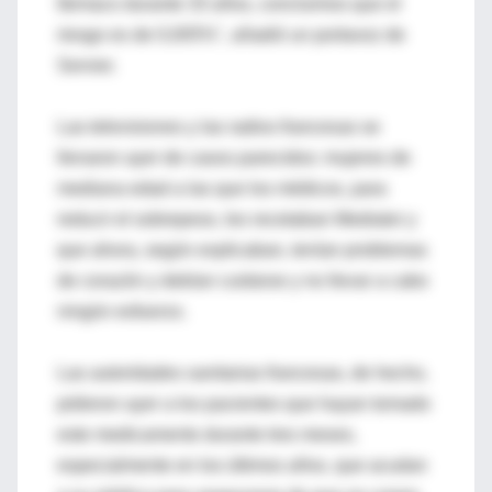
fármaco durante 33 años, concluimos que el
riesgo es de 0,005%", añadió un portavoz de
Servier.
Las televisiones y las radios francesas se
llenaron ayer de casos parecidos: mujeres de
mediana edad a las que los médicos, para
reducir el sobrepeso, les recetaban Mediator y
que ahora, según explicaban, tenían problemas
de corazón y debían cuidarse y no llevar a cabo
ningún esfuerzo.
Las autoridades sanitarias francesas, de hecho,
pidieron ayer a los pacientes que hayan tomado
este medicamento durante tres meses,
especialmente en los últimos años, que acudan