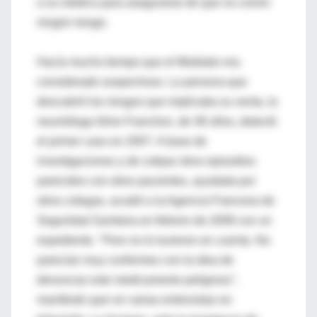
a su médico para asegurarse de que no corren
ningún riesgo.
Hacía mucho tiempo que el Mediator era
considerado sospechoso. La persona que
descubrió los riesgos que implicaba su venta, la
neumóloga Irène Franchon, de 48 años, detectó
el primer caso en 2007. A base de
investigaciones y de cotejar otros episodios
parecidos con otros pacientes, ayudada por
otros colegas, acudió a la Agencia Francesa de
Seguridad Sanitaria en febrero de 2008 con un
expediente. "Pero no lo tuvieron en cuenta. No
parecían muy conformes con la idea de
denunciar este medicamento peligroso",
manifestó ayer en varias entrevistas en