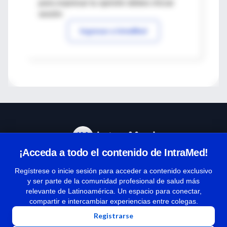
para expresar tu opinión debes iniciar
sesión
Ingresar a IntraMed
¡Acceda a todo el contenido de IntraMed!
Centro de Ayuda
Regístrese o inicie sesión para acceder a contenido exclusivo
y ser parte de la comunidad profesional de salud más
relevante de Latinoamérica. Un espacio para conectar,
Términos y condiciones
compartir e intercambiar experiencias entre colegas.
| Políticas de privacidad
Registrarse
| Todos los derechos reservados | Copyright 1997-2026