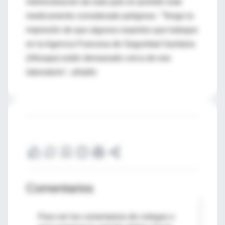
Administración de este país en prohibir este
medicamento considerado peligroso. "Tengo la
impresión de que algunos expertos que trabajan
en la Agencia Francesa de Seguridad Sanitaria
(Afssaps) están demasiado cerca de ese
laboratorio", añadió.
Comentarios
Para ver los comentarios de colegas o