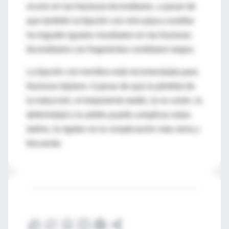
ocurre en las fracturas bicondilares, a pesar de
que también la fijación con mini placa condilar
ha logrado iguales resultados en las fracturas
bicondilares con fragmentos condilares largos.
La fijación con tornillos está recomendada para
fracturas triplano. A pesar de que la pérdida de
la reducción, el tratamiento tardío, la no unión, la
deformidad o la artritis puede complicar estos
daños, la rigidez es la complicación más seria y
frecuente.