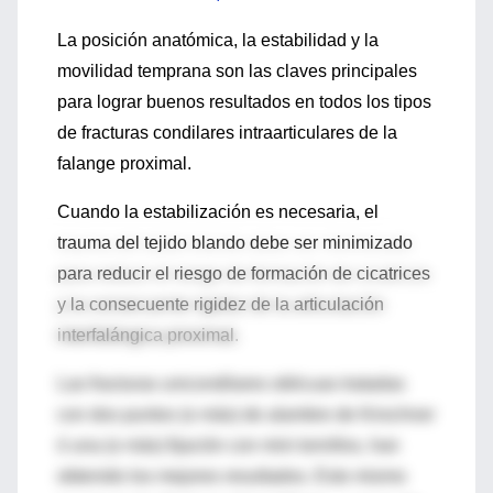
La posición anatómica, la estabilidad y la
movilidad temprana son las claves principales
para lograr buenos resultados en todos los tipos
de fracturas condilares intraarticulares de la
falange proximal.
Cuando la estabilización es necesaria, el
trauma del tejido blando debe ser minimizado
para reducir el riesgo de formación de cicatrices
y la consecuente rigidez de la articulación
interfalángica proximal.
Las fracturas unicondilares oblicuas tratadas
con dos puntos (o más) de alambre de Kirschner
ó una (o más) fijación con mini tornillos, han
obtenido los mejores resultados. Esto mismo