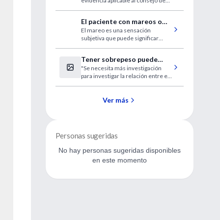
evidencia aplicable al consejo de
padres y cuidadores acerca de la
elección de juguetes apropiados
El paciente con mareos o
para sus hijos
El mareo es una sensación
trastornos del equilibrio
subjetiva que puede significar
vértigo, aturdimiento u otras
sensaciones similares. Un
Tener sobrepeso puede
conjunto diverso de alteraciones
"Se necesita más investigación
vincularse con mayor
neurológicas puede contribuir a
para investigar la relación entre el
los trastornos del equilibrio.
supervivencia en un ACV
índice de masa corporal y el
accidente cerebrovascular".
Ver más
Personas sugeridas
No hay personas sugeridas disponibles
en este momento