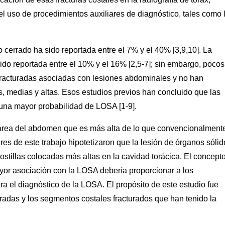
 el uso de procedimientos auxiliares de diagnóstico, tales como 
o cerrado ha sido reportada entre el 7% y el 40% [3,9,10]. La
ido reportada entre el 10% y el 16% [2,5-7]; sin embargo, pocos
s fracturadas asociadas con lesiones abdominales y no han
s, medias y altas. Esos estudios previos han concluido que las
 una mayor probabilidad de LOSA [1-9].
 área del abdomen que es más alta de lo que convencionalment
res de este trabajo hipotetizaron que la lesión de órganos sólid
stillas colocadas más altas en la cavidad torácica. El concept
ayor asociación con la LOSA debería proporcionar a los
a el diagnóstico de la LOSA. El propósito de este estudio fue
cturadas y los segmentos costales fracturados que han tenido la