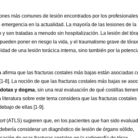
trones más comunes de lesión encontrados por los profesionale
e emergencia en la actualidad. La mayoría de las lesiones de la
do y son tratadas a menudo sin hospitalización. La lesión del tór
pueden poner en riesgo la vida, y el traumatismo grave de tórax
lidad de una lesión torácica interna, sino también por la potenci
a afirma que las fracturas costales más bajas están asociadas 
1-8]. La noción de que las fracturas costales más bajas se aso
dotas y dogma
, sin una real evaluación de qué costillas tienen
literatura sobre este tema considera que las fracturas costales
debajo de ellas [1-9].
ort
(ATLS) sugieren que, en los pacientes que han sido evalua
 debería considerar un diagnóstico de lesión de órgano sólido,
icación de esas fracturas costales en la radiografía de tórax,