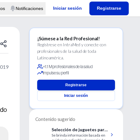
Iniciar sesión
Registrarse
tos
Notificaciones
¡Súmese a la Red Profesional!
Regístrese en IntraMed y conecte con
profesionales de la salud de toda
Latinoamérica.
2019
+1.1 M profesionales de la salud
Impulse su perfil
Registrarse
Iniciar sesión
ido
Contenido sugerido
Selección de juguetes para
Se brinda información basada en
niños en la era digital