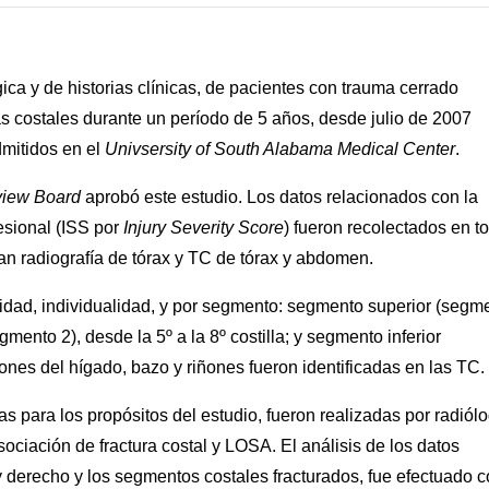
gica y de historias clínicas, de pacientes con trauma cerrado
s costales durante un período de 5 años, desde julio de 2007
dmitidos en el
Univsersity of South Alabama Medical Center
.
eview Board
aprobó este estudio. Los datos relacionados con la
esional (ISS por
Injury Severity Score
) fueron recolectados en t
an radiografía de tórax y TC de tórax y abdomen.
alidad, individualidad, y por segmento: segmento superior (segm
gmento 2), desde la 5º a la 8º costilla; y segmento inferior
siones del hígado, bazo y riñones fueron identificadas en las TC.
as para los propósitos del estudio, fueron realizadas por radiól
sociación de fractura costal y LOSA. El análisis de los datos
y derecho y los segmentos costales fracturados, fue efectuado 