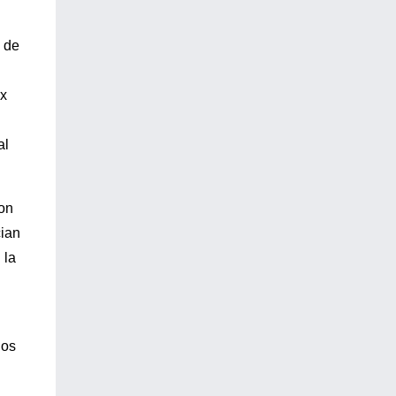
s de
ax
al
con
cian
 la
dos