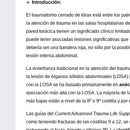
►
Introducción:
El traumatismo cerrado de tórax está entre los pa
la atención de trauma en las salas hospitalarias d
pared torácica tienen un significado clínico limita
puede tener asociadas lesiones significativas que 
debería ser una bandera roja, no sólo por la posibi
lesión interna abdominal.
La enseñanza tradicional en la atención del traum
la lesión de órganos sólidos abdominales (LOSA) [
con la LOSA se ha basado primariamente en
anéc
asociación más alta con la LOSA. La mayoría de la 
más bajas están a nivel de la 8º o 9º costilla y por 
Las guías del
Current Advanced Trauma Life Supp
como teniendo fracturas de las costillas 9 a 12, se
incluyendo el bazo, hígado y riñones [8]. La identif