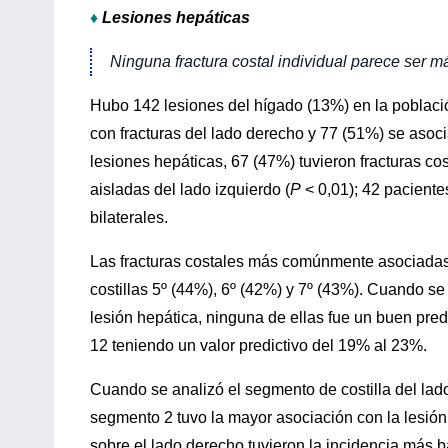
♦
Lesiones hepáticas
Ninguna fractura costal individual parece ser má
Hubo 142 lesiones del hígado (13%) en la poblaci
con fracturas del lado derecho y 77 (51%) se asocia
lesiones hepáticas, 67 (47%) tuvieron fracturas co
aisladas del lado izquierdo (
P
< 0,01); 42 paciente
bilaterales.
Las fracturas costales más comúnmente asociadas 
costillas 5º (44%), 6º (42%) y 7º (43%). Cuando se
lesión hepática, ninguna de ellas fue un buen predic
12 teniendo un valor predictivo del 19% al 23%.
Cuando se analizó el segmento de costilla del lado
segmento 2 tuvo la mayor asociación con la lesión
sobre el lado derecho tuvieron la incidencia más b