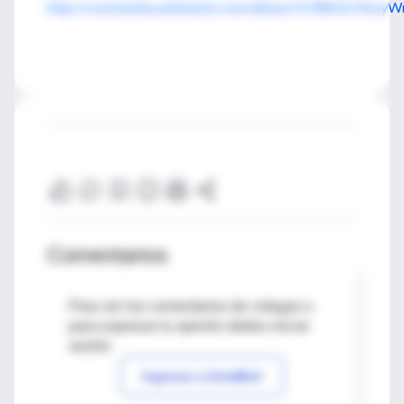
http://community.webshots.com/album/519841676myW
Comentarios
Para ver los comentarios de colegas o
para expresar tu opinión debes iniciar
sesión
Ingresar a IntraMed