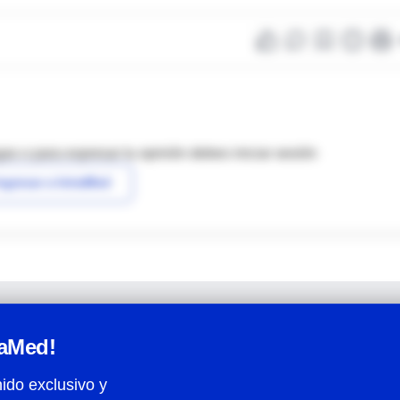
as o para expresar tu opinión debes iniciar sesión
ngresar a IntraMed
raMed!
ido exclusivo y