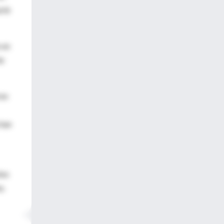
rtir
 en
de
 en
 han
tes
e.