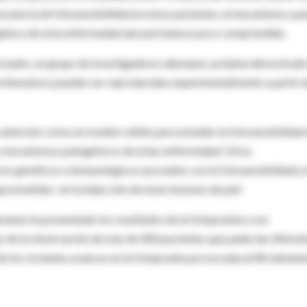
ecuencia de fotosensibilidad en estos pacientes, el mecanismo a pa
patogénico de esta enfermedad aún permanece poco comprendido.
izados, un grupo de investigadores alemanes ya había demostrado
s eritematoso pueden ser reproducidas experimentalmente a partir 
 atención como un modelo válido para estudiar la fotosensibilidad
os mecanismos patogénicos de estas enfermedad. Otras
res genéticos e inmunológicos asociados con la fotosensibilidad y
prometidos en la inducción de estas lesiones de piel.
emanes ha presentado los resultados de la fotoprueba y sus
os de la observación de más de 400 pacientes que padecían diferen
e los recientes avances en la fotoprueba provocada artificialment