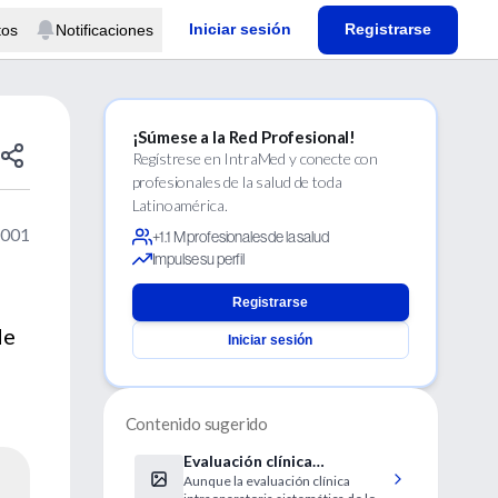
Iniciar sesión
Registrarse
tos
Notificaciones
¡Súmese a la Red Profesional!
Regístrese en IntraMed y conecte con
profesionales de la salud de toda
Latinoamérica.
2001
+1.1 M profesionales de la salud
Impulse su perfil
Registrarse
de
Iniciar sesión
Contenido sugerido
Evaluación clínica
Aunque la evaluación clínica
intraoperatoria de ganglios