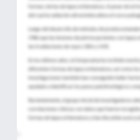
formas ciertas de lupus eritematoso. A pesar de la fr
del cual la radiación ultravioleta altera el curso 
Luego del desarrollo de métodos de prueba estandar
1986 que las lesiones de piel en pacientes con lupu
las irradiaciones de rayos UBA y UVB.
En los últimos años, la fotoprueba ha recibido mucha
diferentes formas de lupus eritematoso, así como l
investigaciones también han conseguido hallar facto
ayudado a identificar los pasos patofisiológicos com
Recientemente, el grupo inicial de investigadores al
correlaciones clínicas con datos que fueron recogid
formas de lupus eritematoso y han discutido acerca d