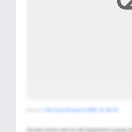
Fuente
:
J Am Acad Dermatol 2001; 45: 86-95
Durante muchos años ha sido largamente evaluado que 