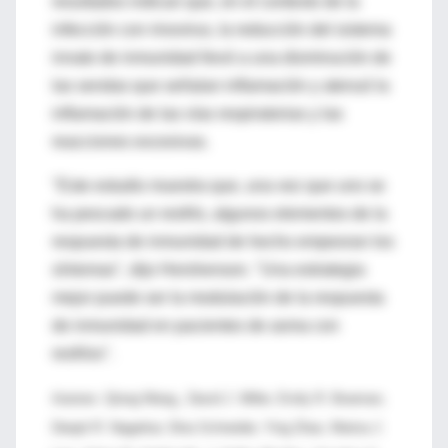
resultados indican que, en el contexto de la
infección con rinovirus, la reducción del sistema
innato de inmunidad llevó a una disminución de
las sendas que señalan inflamación y atenuó la
inflamación de las vías respiratorias y las
reacciones excesivas.
"Este estudio muestra que, una vez que uno se
ha pescado un resfrío, algunos elementos de la
respuesta de inmunidad de hecho empeoran los
síntomas", dijo Hershenson. "Una estrategia
mejor puede ser la modulación de la respuesta
de inmunidad en pacientes de asma con
resfríos".
Autores: Qiong Wang,, David J. Miller, Emily R. Bowman,
Deepti R. Nagarkar, Dina Schneider, Ying Zhao, Marisa J.