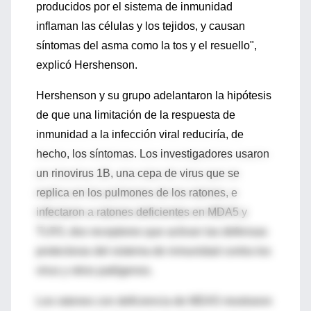
producidos por el sistema de inmunidad
inflaman las células y los tejidos, y causan
síntomas del asma como la tos y el resuello",
explicó Hershenson.
Hershenson y su grupo adelantaron la hipótesis
de que una limitación de la respuesta de
inmunidad a la infección viral reduciría, de
hecho, los síntomas. Los investigadores usaron
un rinovirus 1B, una cepa de virus que se
replica en los pulmones de los ratones, e
infectaron a ratones deficientes en MDA5 y
TLR3, dos receptores que activan las defensas
protectoras del sistema de inmunidad contra los
virus y otros patógenos.
Los ratones con deficiencia de MDA5 mostraron