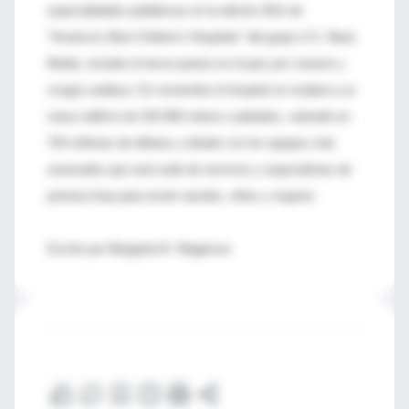
especialidades pediátricas en la edición 2011 de
"America’s Best Chidren’s Hospitals" del grupo U.S. News
Media, incluido el tercer puesto en el país por corazón y
cirugía cardiaca. En noviembre el hospital se mudará a un
nuevo edificio de 103.000 metros cuadrados, valorado en
754 millones de dólares y dotado con los equipos más
avanzados que será sede de servicios y especialistas de
primera línea para recién nacidos, niños y mujeres.
Escrito por Margarita B. Wagerson.