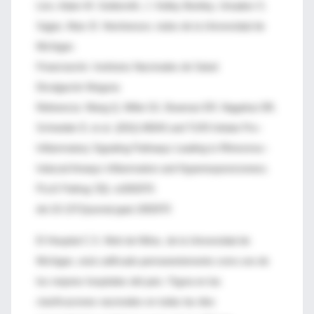
Linn, Adam M. Goldsmith, J. Kelley Bentley, Umadevi S.
Sajjan, Marc B. Hershenson, todos de la Universidad de
Michigan.
Financiación: Institutos Nacionales de Salud.
Divulgación Ninguna
Referencia: Wang Q, Miller DJ, Bowman ER, Nagarkar DR,
Schneider D, et al. (2011) MDA5 and TLR3 Initiate Pro–
Inflammatory Signaling Pathways Leading to Rhinovirus–
Induced Airways Inflammation and Hyperresponsiveness.
PLoS Pathog 7(5): e1002070.
doi:10.1371/journal.ppat.1002070
El Hospital C.S. Mott de Niños, de la Universidad de
Michigan, está calificado permanentemente como uno de
los mejores hospitales del país. Figura en las
clasificaciones nacionales en todas las diez