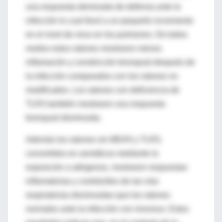
una respuesta demorada de defensa ante la
infección lo cual llevó a un pequeño incremento
en el nivel de virus en los pulmones. De todos
modos estos ratones mostraron menos
inflamación y constricción bronquial después de
la infección comparados con los ratones no
modificados. Los ratones con deficiencia de
TLR3 también mostraron una respuesta
bronquial disminuida.
Además los ratones sin MDA5 y TLR3,
convertidos en asmáticos mediante la
exposición a alérgenos, mostraron respuestas
inflamatorias y contráctiles de las vías
respiratorias disminuidas que los ratones
normales ante la infección con rinovirus. Estos