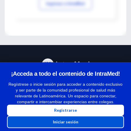
Ingresar a IntraMed
¡Acceda a todo el contenido de IntraMed!
Centro de Ayuda
Regístrese o inicie sesión para acceder a contenido exclusivo
y ser parte de la comunidad profesional de salud más
relevante de Latinoamérica. Un espacio para conectar,
Términos y condiciones
compartir e intercambiar experiencias entre colegas.
| Políticas de privacidad
Registrarse
| Todos los derechos reservados | Copyright 1997-2026
Iniciar sesión