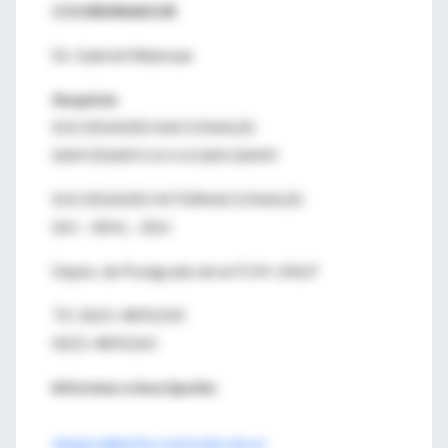
COORDINADOR
Dr. Gabriel Waisman
Auspicia:
SOCIEDADES NACIONALES
SAM ENAM S A H A SAN SAMV
SOCIEDADES INTERNACIONALES
ISH – WHL - ESH
Depto. de Postgrado de la FCM-UNLP
TE: 0221-4891250
0221-4891265
Informes e inscripción
depgrad@atlas.med.unlp.edu.ar