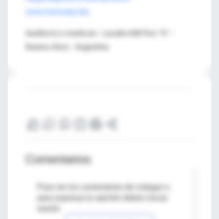
www.med.unlp.edu
.
Auditorio e-medicum - Lavalle 648 Piso "6" -
Buenos Aires - Argentina
Comentarios
Para ver los comentarios de colegas o
para expresar tu opinión debes iniciar
sesión